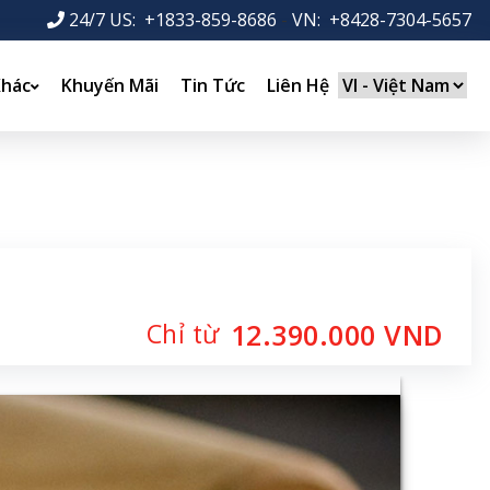
24/7 US: +1833-859-8686
-
VN: +8428-7304-5657
Khác
Khuyến Mãi
Tin Tức
Liên Hệ
Chỉ từ
12.390.000 VND