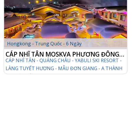
Hongkong - Trung Quốc - 6 Ngày
CÁP NHĨ TÂN MOSKVA PHƯƠNG ĐÔNG -
CÁP NHĨ TÂN - QUẢNG CHÂU - YABULI SKI RESORT -
LÀNG TUYẾT CỔ TÍCH
LÀNG TUYẾT HƯƠNG - MẪU ĐƠN GIANG - A THÀNH
- HUYỆN TÂN
CHI TIẾT TOUR