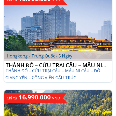
CHI TIẾT TOUR
Hongkong - Trung Quốc - 5 Ngày
THÀNH ĐÔ – CỬU TRẠI CÂU – MÂU NI
THÀNH ĐÔ – CỬU TRẠI CÂU – MÂU NI CÂU – ĐÔ
CÂU – ĐÔ GIANG YỂN – CÔNG VIÊN GẤU
GIANG YỂN – CÔNG VIÊN GẤU TRÚC
TRÚC
16.990.000
Chỉ từ
VND
CHI TIẾT TOUR