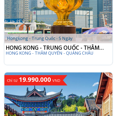
Hongkong - Trung Quốc - 5 Ngày
HONG KONG - TRUNG QUỐC - THÂM
HONG KONG - THÂM QUYẾN - QUẢNG CHÂU
QUYẾN - QUẢNG CHÂU
19.990.000
Chỉ từ
VND
CHI TIẾT TOUR