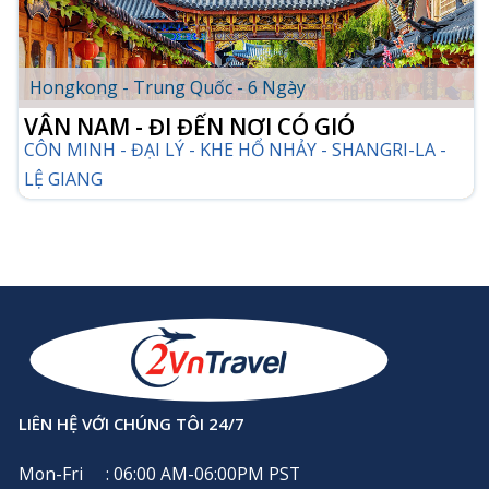
Hongkong - Trung Quốc - 6 Ngày
VÂN NAM - ĐI ĐẾN NƠI CÓ GIÓ
CÔN MINH - ĐẠI LÝ - KHE HỔ NHẢY - SHANGRI-LA -
LỆ GIANG
CHI TIẾT TOUR
LIÊN HỆ VỚI CHÚNG TÔI 24/7
Mon-Fri
: 06:00 AM-06:00PM PST