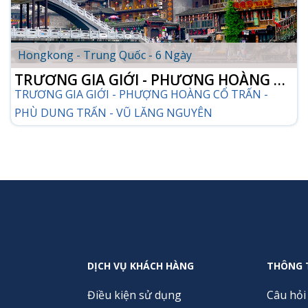
Hongkong - Trung Quốc - 6 Ngày
TRƯƠNG GIA GIỚI - PHƯỢNG HOÀNG CỔ
TRƯƠNG GIA GIỚI - PHƯỢNG HOÀNG CỔ TRẤN -
TRẤN - PHÙ DUNG TRẤN
PHÙ DUNG TRẤN - VŨ LĂNG NGUYÊN
CHI TIẾT TOUR
DỊCH VỤ KHÁCH HÀNG
THÔNG 
Điều kiện sử dụng
Câu hỏi