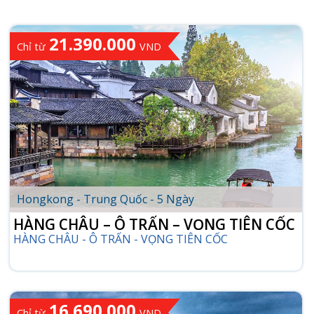
21.390.000
Chỉ từ
VND
Hongkong - Trung Quốc - 5 Ngày
HÀNG CHÂU – Ô TRẤN – VỌNG TIÊN CỐC
HÀNG CHÂU - Ô TRẤN - VỌNG TIÊN CỐC
16.690.000
Chỉ từ
VND