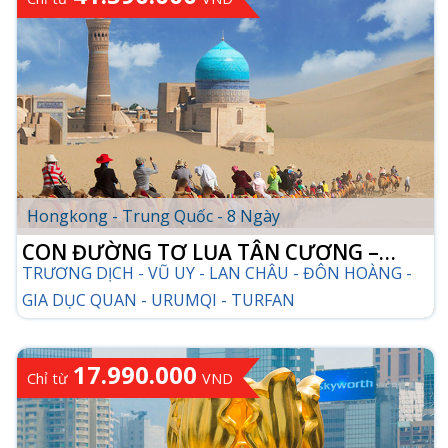
CHI TIẾT TOUR
Hongkong - Trung Quốc - 8 Ngày
CON ĐƯỜNG TƠ LỤA TÂN CƯƠNG –
TRƯƠNG DỊCH - VŨ UY - LAN CHÂU - ĐÔN HOÀNG -
CAM TÚC
GIA DỤC QUAN - URUMQI - TURFAN
17.990.000
Chỉ từ
VND
CHI TIẾT TOUR