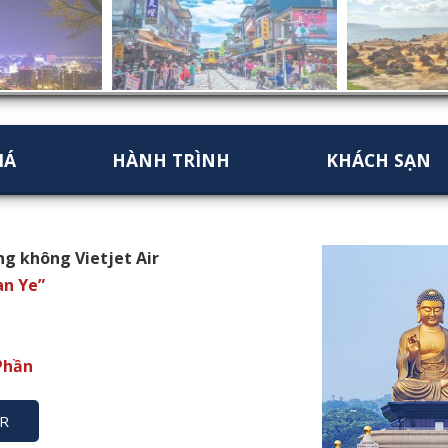
IÁ
HÀNH TRÌNH
KHÁCH SẠN
g không Vietjet Air
an Ye”
”
 Phần
R