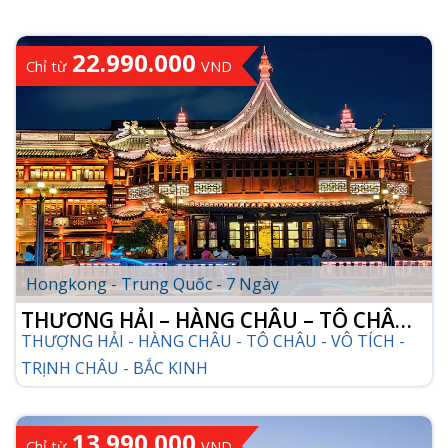
22.990.000
Chỉ từ
VND
Hongkong - Trung Quốc - 7 Ngày
THƯỢNG HẢI – HÀNG CHÂU – TÔ CHÂU -
THƯỢNG HẢI - HÀNG CHÂU - TÔ CHÂU - VÔ TÍCH -
VÔ TÍCH – TRỊNH CHÂU – BẮC KINH
TRỊNH CHÂU - BẮC KINH
13.990.000
Chỉ từ
VND