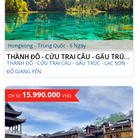
Hongkong - Trung Quốc - 6 Ngày
THÀNH ĐÔ - CỬU TRẠI CÂU - GẤU TRÚC
THÀNH ĐÔ - CỬU TRẠI CÂU - GẤU TRÚC - LẠC SƠN -
- LẠC SƠN - ĐÔ GIANG YỂN
ĐÔ GIANG YỂN
15.990.000
Chỉ từ
VND
CHI TIẾT TOUR