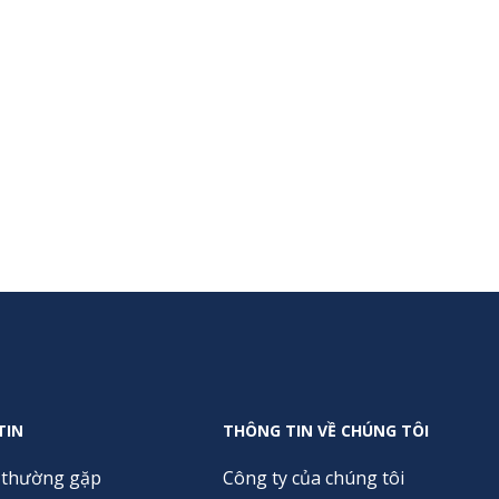
TIN
THÔNG TIN VỀ CHÚNG TÔI
 thường gặp
Công ty của chúng tôi