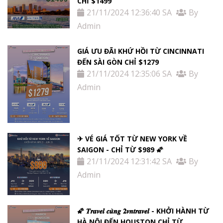
CHỈ $1499
21/11/2024 12:36:40 SA
By
Admin
GIÁ ƯU ĐÃI KHỨ HỒI TỪ ​​CINCINNATI
ĐẾN SÀI GÒN CHỈ $1279
21/11/2024 12:35:06 SA
By
Admin
✈ VÉ GIÁ TỐT TỪ NEW YORK VỀ
SAIGON - CHỈ TỪ $989 🌠
21/11/2024 12:31:42 SA
By
Admin
🌠 𝑻𝒓𝒂𝒗𝒆𝒍 𝒄𝒖̀𝒏𝒈 𝟐𝒗𝒏𝒕𝒓𝒂𝒗𝒆𝒍 - KHỞI HÀNH TỪ
HÀ NỘI ĐẾN HOUSTON CHỈ TỪ