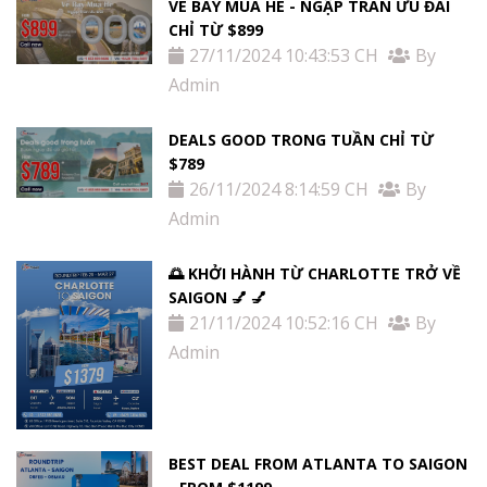
VÉ BAY MÙA HÈ - NGẬP TRÀN ƯU ĐÃI
Thị
CHỈ TỪ $899
27/11/2024 10:43:53 CH
By
Thực
Admin
Việt
DEALS GOOD TRONG TUẦN CHỈ TỪ
Nam
$789
26/11/2024 8:14:59 CH
By
Admin
Dịch
vụ
🌅 KHỞI HÀNH TỪ CHARLOTTE TRỞ VỀ
SAIGON 💅 💅
khác
21/11/2024 10:52:16 CH
By
Admin
Khuyến
mãi
BEST DEAL FROM ATLANTA TO SAIGON