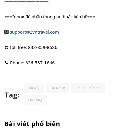
——————————
===Inbox để nhận thông tin hoặc liên hệ===
💌 
support@2vntravel.com
☎️ Toll free: 833-859-8686
📞 Phone: 626-537-1646
Hà Nội
Đà Nẵng
TP.Hồ Chí Minh
Tag:
Hạ Long
Bài viết phổ biến