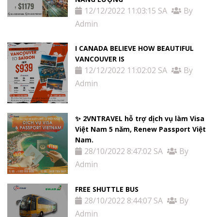
12/12/2022 11:03:15 SA
By
Admin
I CANADA BELIEVE HOW BEAUTIFUL
VANCOUVER IS
12/12/2022 11:02:02 SA
By
Admin
✨ 2VNTRAVEL hỗ trợ dịch vụ làm Visa
Việt Nam 5 năm, Renew Passport Việt
Nam.
28/10/2022 8:47:02 SA
By
Admin
FREE SHUTTLE BUS
28/10/2022 8:44:07 SA
By
Admin