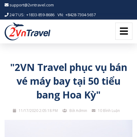
-->
support@2vntravel.com
24/7 US: +1833-859-8686
-
VN: +8428-7304-5657
"2VN Travel phục vụ bán
vé máy bay tại 50 tiểu
bang Hoa Kỳ"
11/17/2020 2:05:18 PM
Bởi Admin
10 Bình Luận