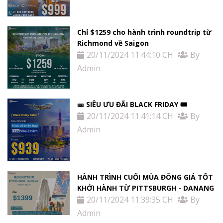
Chỉ $1259 cho hành trình roundtrip từ
Richmond về Saigon
20/11/2024 11:44:10 CH
By
Admin
🎫 SIÊU ƯU ĐÃI BLACK FRIDAY 🎟
20/11/2024 11:41:14 CH
By
Admin
HÀNH TRÌNH CUỐI MÙA ĐÔNG GIÁ TỐT
KHỞI HÀNH TỪ PITTSBURGH - DANANG
20/11/2024 11:39:35 CH
By
Admin