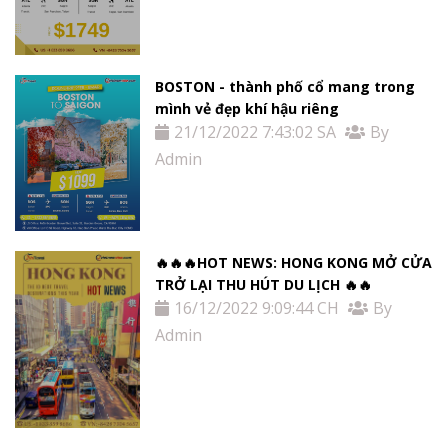
BOSTON - thành phố cổ mang trong
mình vẻ đẹp khí hậu riêng
21/12/2022 7:43:02 SA
By
Admin
🔥🔥🔥HOT NEWS: HONG KONG MỞ CỬA
TRỞ LẠI THU HÚT DU LỊCH 🔥🔥
16/12/2022 9:09:44 CH
By
Admin