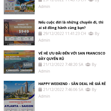
Admin
Nếu cuộc đời là những chuyến đi, thì
ai sẽ đồng hành cùng bạn?
29/12/2022 11:41:23 CH
By
Admin
VÉ HÈ ƯU ĐÃI ĐẾN VỚI SAN FRANCISCO
ĐẦY QUYẾN RŨ
21/12/2022 7:48:20 SA
By
Admin
HAPPY WEEKEND - SĂN DEAL HÈ GIÁ RẺ
21/12/2022 7:46:06 SA
By
Admin