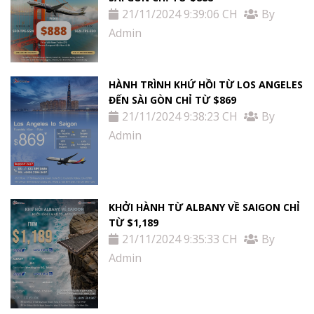
21/11/2024 9:39:06 CH
By
Admin
HÀNH TRÌNH KHỨ HỒI TỪ LOS ANGELES
ĐẾN SÀI GÒN CHỈ TỪ $869
21/11/2024 9:38:23 CH
By
Admin
KHỞI HÀNH TỪ ALBANY VỀ SAIGON CHỈ
TỪ $1,189
21/11/2024 9:35:33 CH
By
Admin