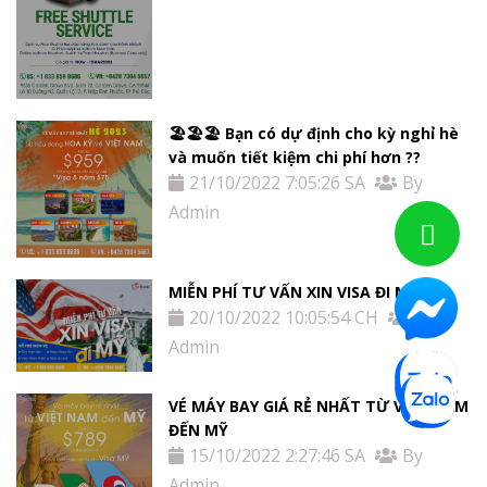
🏖🏖🏖 Bạn có dự định cho kỳ nghỉ hè
và muốn tiết kiệm chi phí hơn ??
21/10/2022 7:05:26 SA
By
Admin
MIỄN PHÍ TƯ VẤN XIN VISA ĐI MỸ
20/10/2022 10:05:54 CH
By
Admin
VÉ MÁY BAY GIÁ RẺ NHẤT TỪ VIỆT NAM
ĐẾN MỸ
15/10/2022 2:27:46 SA
By
Admin