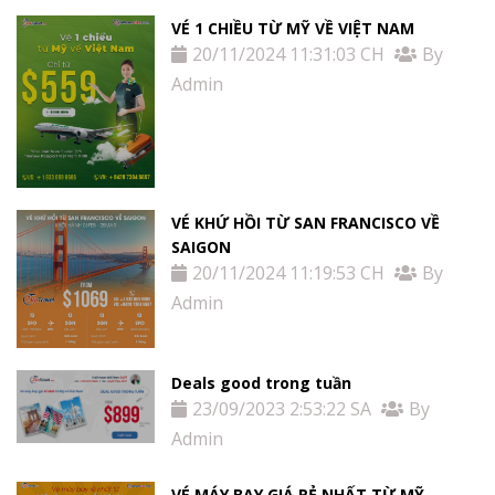
VÉ 1 CHIỀU TỪ MỸ VỀ VIỆT NAM
20/11/2024 11:31:03 CH
By
Admin
VÉ KHỨ HỒI TỪ SAN FRANCISCO VỀ
SAIGON
20/11/2024 11:19:53 CH
By
Admin
Deals good trong tuần
23/09/2023 2:53:22 SA
By
Admin
VÉ MÁY BAY GIÁ RẺ NHẤT TỪ MỸ,