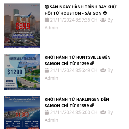
🥰 SĂN NGAY HÀNH TRÌNH BAY KHỨ
HỒI TỪ HOUSTON - SÀI GÒN 😍
21/11/2024 8:57:36 CH
By
Admin
KHỞI HÀNH TỪ HUNTSVILLE ĐẾN
SAIGON CHỈ TỪ $1299 🌈
21/11/2024 8:56:49 CH
By
Admin
KHỞI HÀNH TỪ HARLINGEN ĐẾN
SAIGON CHỈ TỪ $1359 🌈
21/11/2024 8:56:00 CH
By
Admin