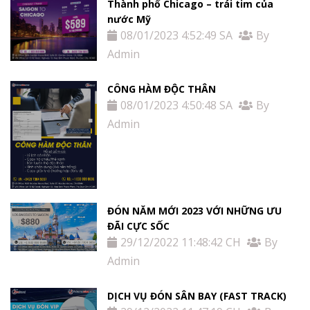
Thành phố Chicago – trái tim của
nước Mỹ
08/01/2023 4:52:49 SA
By
Admin
CÔNG HÀM ĐỘC THÂN
08/01/2023 4:50:48 SA
By
Admin
ĐÓN NĂM MỚI 2023 VỚI NHỮNG ƯU
ĐÃI CỰC SỐC
29/12/2022 11:48:42 CH
By
Admin
DỊCH VỤ ĐÓN SÂN BAY (FAST TRACK)