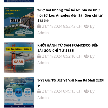
✨Cơ hội không thể bỏ lỡ: Giá vé khứ
hồi từ Los Angeles đến Sài Gòn chỉ từ
$839!✈️
21/11/2024 8:53:42 CH
By
Admin
KHỞI HÀNH TỪ SAN FRANCISCO ĐẾN
SÀI GÒN CHỈ TỪ $888!
21/11/2024 8:52:16 CH
By
Admin
✨𝐕𝐞́ 𝐆𝐢𝐚́ 𝐓𝐨̂́𝐭 𝐌𝐲̃ 𝐕𝐞̂̀ 𝐕𝐢𝐞̣̂𝐭 𝐍𝐚𝐦 𝐑𝐞̉ 𝐍𝐡𝐚̂́𝐭 𝟐𝟎𝟐𝟓!
✨
21/11/2024 8:49:13 CH
By
Admin