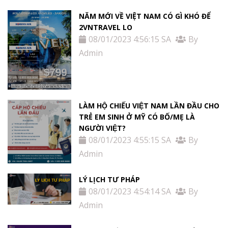
NĂM MỚI VỀ VIỆT NAM CÓ GÌ KHÓ ĐỂ
2VNTRAVEL LO
08/01/2023 4:56:15 SA
By
Admin
LÀM HỘ CHIẾU VIỆT NAM LẦN ĐẦU CHO
TRẺ EM SINH Ở MỸ CÓ BỐ/MẸ LÀ
NGƯỜI VIỆT?
08/01/2023 4:55:15 SA
By
Admin
LÝ LỊCH TƯ PHÁP
08/01/2023 4:54:14 SA
By
Admin