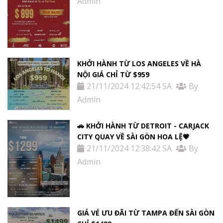
Admin
KHỞI HÀNH TỪ LOS ANGELES VỀ HÀ
NỘI GIÁ CHỈ TỪ $959
21/11/2024 12:42:54 SA
By
Admin
🚗 KHỞI HÀNH TỪ DETROIT - CARJACK
CITY QUAY VỀ SÀI GÒN HOA LỆ💗
21/11/2024 12:38:42 SA
By
Admin
GIÁ VÉ ƯU ĐÃI TỪ TAMPA ĐẾN SÀI GÒN