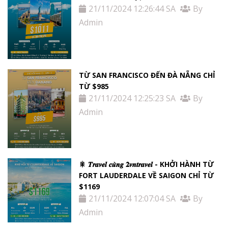
21/11/2024 12:26:44 SA
By
Admin
TỪ SAN FRANCISCO ĐẾN ĐÀ NẴNG CHỈ
TỪ $985
21/11/2024 12:25:23 SA
By
Admin
🎇 𝑻𝒓𝒂𝒗𝒆𝒍 𝒄𝒖̀𝒏𝒈 𝟐𝒗𝒏𝒕𝒓𝒂𝒗𝒆𝒍 - KHỞI HÀNH TỪ
FORT LAUDERDALE VỀ SAIGON CHỈ TỪ
$1169
21/11/2024 12:07:04 SA
By
Admin