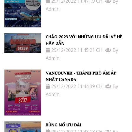
29/12/2022 11:47:19 CH
By
Admin
CHÀO 2023 VỚI NHỮNG ƯU ĐÃI VÉ HÈ
HẤP DẪN
29/12/2022 11:45:21 CH
By
Admin
𝐕𝐀𝐍𝐂𝐎𝐔𝐕𝐄𝐑 - 𝐓𝐇À𝐍𝐇 𝐏𝐇Ố Ấ𝐌 Á𝐏
𝐍𝐇Ấ𝐓 𝐂𝐀𝐍𝐀𝐃𝐀
29/12/2022 11:44:39 CH
By
Admin
BÙNG NỔ ƯU ĐÃI
29/12/2022 11:43:13 CH
By