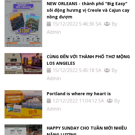
NEW ORLEANS - thành phố "Big Easy"
sôi động hương vị Creole và Cajun cay
nồng đượm
15/12/2022 5:46:36 SA
By
Admin
CÙNG ĐẾN VỚI THÀNH PHỐ THƠ MỘNG
LOS ANGELES
15/12/2022 5:45:18 SA
By
Admin
Portland is where my heart is
12/12/2022 11:04:12 SA
By
Admin
HAPPY SUNDAY CHO TUẦN MỚI NHIỀU
NĂNG LƯỢNG