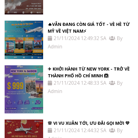
🔥VẪN ĐANG CÒN GIÁ TỐT - VÈ HÈ TỪ
MỸ VỀ VIỆT NAM⚡️
21/11/2024 12:49:32 SA
By
Admin
✈ KHỞI HÀNH TỪ NEW YORK - TRỞ VỀ
THÀNH PHỐ HỒ CHÍ MINH 🙆
21/11/2024 12:48:33 SA
By
Admin
🌸 VI VU XUÂN TỚI, ƯU ĐÃI GỌI MỜI 💛
21/11/2024 12:44:32 SA
By