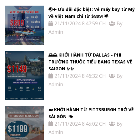
🌏✈️ Ưu đãi đặc biệt: Vé máy bay từ Mỹ
về Việt Nam chỉ từ $899! 🌟
21/11/2024 8:47:59 CH
By
Admin
🌄🌄 KHỞI HÀNH TỪ DALLAS - PHI
TRƯỜNG THUỘC TIỂU BANG TEXAS VỀ
SAIGON ✨✨
21/11/2024 8:46:32 CH
By
Admin
🐋 KHỞI HÀNH TỪ PITTSBURGH TRỞ VỀ
SÀI GÒN 🌤
21/11/2024 8:45:02 CH
By
Admin