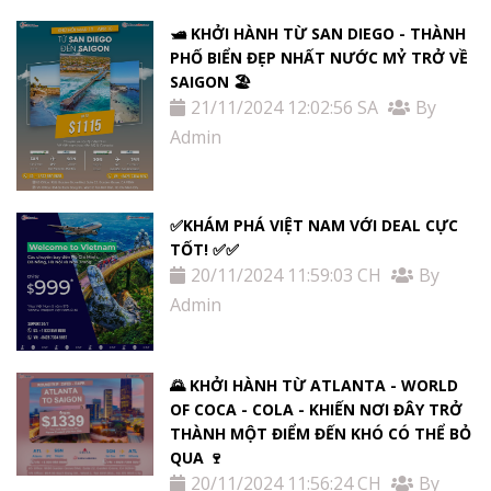
🛥️ KHỞI HÀNH TỪ SAN DIEGO - THÀNH
PHỐ BIỂN ĐẸP NHẤT NƯỚC MỶ TRỞ VỀ
SAIGON 🏖️
21/11/2024 12:02:56 SA
By
Admin
✅KHÁM PHÁ VIỆT NAM VỚI DEAL CỰC
TỐT! ✅✅
20/11/2024 11:59:03 CH
By
Admin
🌄 KHỞI HÀNH TỪ ATLANTA - WORLD
OF COCA - COLA - KHIẾN NƠI ĐÂY TRỞ
THÀNH MỘT ĐIỂM ĐẾN KHÓ CÓ THỂ BỎ
QUA 🍷
20/11/2024 11:56:24 CH
By