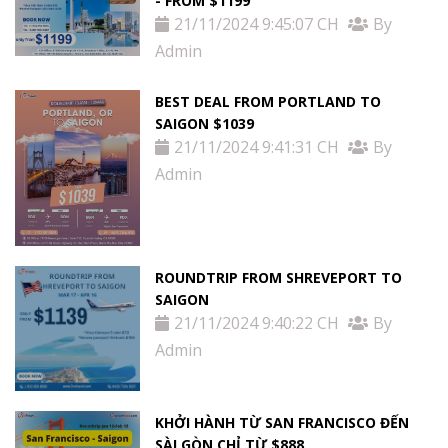
- FROM $1199
Tin
21/11/2024 9:45:07 CH
By
tức
Admin
Liên
BEST DEAL FROM PORTLAND TO
SAIGON $1039
Hệ
21/11/2024 9:41:31 CH
By
Admin
ROUNDTRIP FROM SHREVEPORT TO
SAIGON
21/11/2024 9:40:22 CH
By
Admin
KHỞI HÀNH TỪ SAN FRANCISCO ĐẾN
SÀI GÒN CHỈ TỪ $888