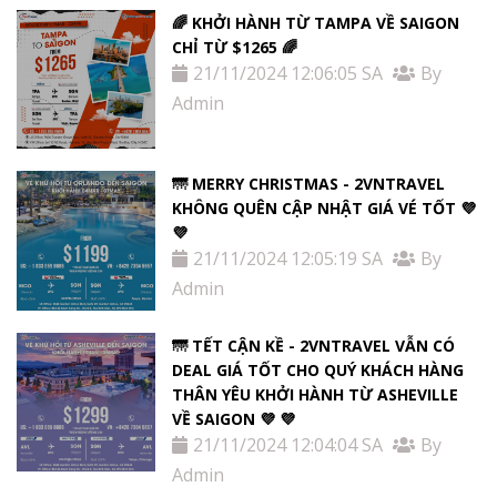
🌈 KHỞI HÀNH TỪ TAMPA VỀ SAIGON
CHỈ TỪ $1265 🌈
21/11/2024 12:06:05 SA
By
Admin
🌁 MERRY CHRISTMAS - 2VNTRAVEL
KHÔNG QUÊN CẬP NHẬT GIÁ VÉ TỐT 💜
💜
21/11/2024 12:05:19 SA
By
Admin
🌁 TẾT CẬN KỀ - 2VNTRAVEL VẪN CÓ
DEAL GIÁ TỐT CHO QUÝ KHÁCH HÀNG
THÂN YÊU KHỞI HÀNH TỪ ASHEVILLE
VỀ SAIGON 💜 💜
21/11/2024 12:04:04 SA
By
Admin