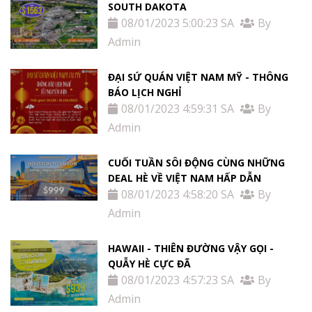
SOUTH DAKOTA
08/01/2023 5:00:23 SA
By
Admin
ĐẠI SỨ QUÁN VIỆT NAM MỸ - THÔNG
BÁO LỊCH NGHỈ
08/01/2023 4:59:31 SA
By
Admin
CUỐI TUẦN SÔI ĐỘNG CÙNG NHỮNG
DEAL HÈ VỀ VIỆT NAM HẤP DẪN
08/01/2023 4:58:20 SA
By
Admin
HAWAII - THIÊN ĐƯỜNG VẬY GỌI -
QUẪY HÈ CỰC ĐÃ
08/01/2023 4:57:23 SA
By
Admin