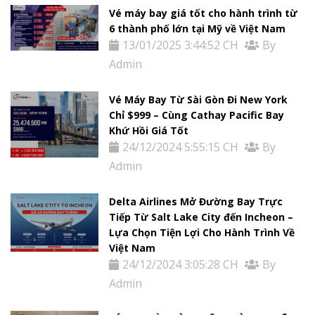
Vé máy bay giá tốt cho hành trình từ
6 thành phố lớn tại Mỹ về Việt Nam
13/01/2025 3:44:52 CH
By
Admin
Trang
Vé Máy Bay Từ Sài Gòn Đi New York
Chủ
Chỉ $999 – Cùng Cathay Pacific Bay
Khứ Hồi Giá Tốt
24/12/2024 5:55:15 CH
By
Vé
Admin
Máy
Delta Airlines Mở Đường Bay Trực
Bay
Tiếp Từ Salt Lake City đến Incheon –
Lựa Chọn Tiện Lợi Cho Hành Trình Về
Tour
Việt Nam
24/12/2024 3:05:28 CH
By
Admin
Miễn