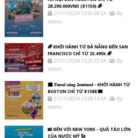
28.290.000VND ($1150) 🌈
21/11/2024 12:30:38 SA
By
Admin
🌈 KHỞI HÀNH TỪ ĐÀ NẴNG ĐẾN SAN
FRANCISCO CHỈ TỪ 23.495k 🌈
21/11/2024 12:29:23 SA
By
Admin
🏙 𝑻𝒓𝒂𝒗𝒆𝒍 𝒄𝒖̀𝒏𝒈 𝟐𝒗𝒏𝒕𝒓𝒂𝒗𝒆𝒍 - KHỞI HÀNH TỪ
BOSTON CHỈ TỪ $1388 🌃
21/11/2024 12:28:14 SA
By
Admin
📸 ĐẾN VỚI NEW YORK - QUẢ TÁO LỚN
CỦA NƯỚC MỸ 🗽