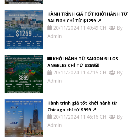
HÀNH TRÌNH GIÁ TỐT KHỞI HÀNH TỪ
RALEIGH CHỈ TỪ $1259 📍
20/11/2024 11:49:49 CH
By
Admin
🌃 KHỞI HÀNH TỪ SAIGON ĐI LOS
ANGELES CHỈ TỪ $869🌇
20/11/2024 11:47:15 CH
By
Admin
Hành trình giá tốt khởi hành từ
Chicago chỉ từ $999 📍
20/11/2024 11:46:16 CH
By
Admin