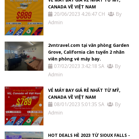
CANADA VỀ VIỆT NAM
20/06/2023 4:26:47 CH
By
Admin
2vntravel.com tại văn phòng Garden
Grove, California cần tuyển 2 nhân
viên phòng vé máy bay.
07/02/2023 3:42:18 SA
By
Admin
VÉ MÁY BAY GIÁ RẺ NHẤT TỪ MỸ,
CANADA VỀ VIỆT NAM
08/01/2023 5:01:35 SA
By
Admin
HOT DEALS HÈ 2023 TỪ SIOUX FALLS -