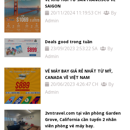
SAIGON
20/11/2024 11:19:53 CH
By
Admin
Deals good trong tuần
23/09/2023 2:53:22 SA
By
Admin
VÉ MÁY BAY GIÁ RẺ NHẤT TỪ MỸ,
CANADA VỀ VIỆT NAM
20/06/2023 4:26:47 CH
By
Admin
2vntravel.com tại văn phòng Garden
Grove, California cần tuyển 2 nhân
viên phòng vé máy bay.