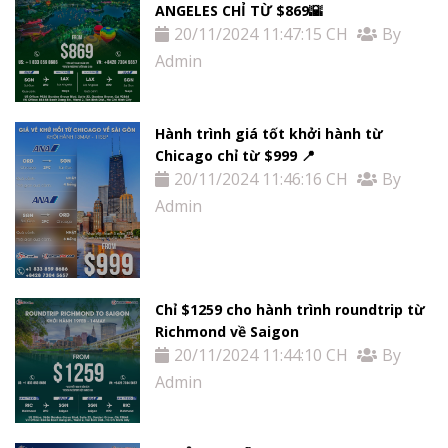
ANGELES CHỈ TỪ $869🌇
20/11/2024 11:47:15 CH
By
Admin
Hành trình giá tốt khởi hành từ
Chicago chỉ từ $999 📍
20/11/2024 11:46:16 CH
By
Admin
Chỉ $1259 cho hành trình roundtrip từ
Richmond về Saigon
20/11/2024 11:44:10 CH
By
Admin