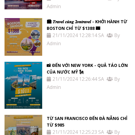
Admin
🏙 𝑻𝒓𝒂𝒗𝒆𝒍 𝒄𝒖̀𝒏𝒈 𝟐𝒗𝒏𝒕𝒓𝒂𝒗𝒆𝒍 - KHỞI HÀNH TỪ
BOSTON CHỈ TỪ $1388 🌃
21/11/2024 12:28:14 SA
By
Admin
📸 ĐẾN VỚI NEW YORK - QUẢ TÁO LỚN
CỦA NƯỚC MỸ 🗽
21/11/2024 12:26:44 SA
By
Admin
TỪ SAN FRANCISCO ĐẾN ĐÀ NẴNG CHỈ
TỪ $985
21/11/2024 12:25:23 SA
By