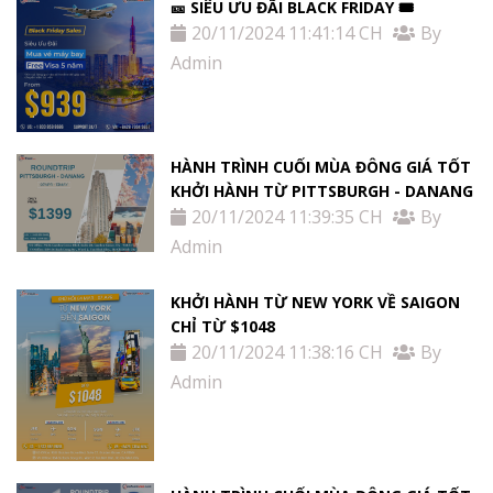
🎫 SIÊU ƯU ĐÃI BLACK FRIDAY 🎟
20/11/2024 11:41:14 CH
By
Admin
HÀNH TRÌNH CUỐI MÙA ĐÔNG GIÁ TỐT
KHỞI HÀNH TỪ PITTSBURGH - DANANG
20/11/2024 11:39:35 CH
By
Admin
KHỞI HÀNH TỪ NEW YORK VỀ SAIGON
CHỈ TỪ $1048
20/11/2024 11:38:16 CH
By
Admin