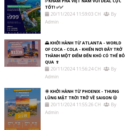
✅KHÁM PHÁ VIỆT NAM VỚI DEAL CỰC
TỐT! ✅✅
20/11/2024 11:59:03 CH
By
Admin
🌄 KHỞI HÀNH TỪ ATLANTA - WORLD
OF COCA - COLA - KHIẾN NƠI ĐÂY TRỞ
THÀNH MỘT ĐIỂM ĐẾN KHÓ CÓ THỂ BỎ
QUA 🍷
20/11/2024 11:56:24 CH
By
Admin
🌞 KHỞI HÀNH TỪ PHOENIX - THUNG
LŨNG MẶT TRỜI TRỞ VỀ SAIGON 🌝
20/11/2024 11:55:26 CH
By
Admin