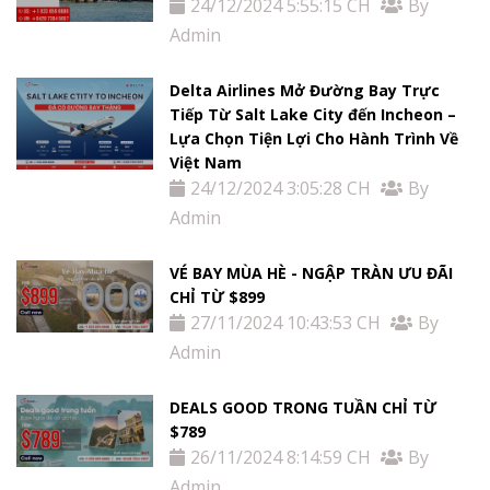
24/12/2024 5:55:15 CH
By
Admin
Delta Airlines Mở Đường Bay Trực
Tiếp Từ Salt Lake City đến Incheon –
Lựa Chọn Tiện Lợi Cho Hành Trình Về
Việt Nam
24/12/2024 3:05:28 CH
By
Admin
VÉ BAY MÙA HÈ - NGẬP TRÀN ƯU ĐÃI
CHỈ TỪ $899
27/11/2024 10:43:53 CH
By
Admin
DEALS GOOD TRONG TUẦN CHỈ TỪ
$789
26/11/2024 8:14:59 CH
By
Admin