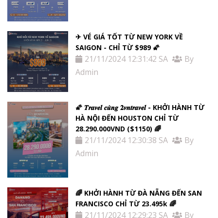
✈ VÉ GIÁ TỐT TỪ NEW YORK VỀ
SAIGON - CHỈ TỪ $989 🌠
21/11/2024 12:31:42 SA
By
Admin
🌠 𝑻𝒓𝒂𝒗𝒆𝒍 𝒄𝒖̀𝒏𝒈 𝟐𝒗𝒏𝒕𝒓𝒂𝒗𝒆𝒍 - KHỞI HÀNH TỪ
HÀ NỘI ĐẾN HOUSTON CHỈ TỪ
28.290.000VND ($1150) 🌈
21/11/2024 12:30:38 SA
By
Admin
🌈 KHỞI HÀNH TỪ ĐÀ NẴNG ĐẾN SAN
FRANCISCO CHỈ TỪ 23.495k 🌈
21/11/2024 12:29:23 SA
By