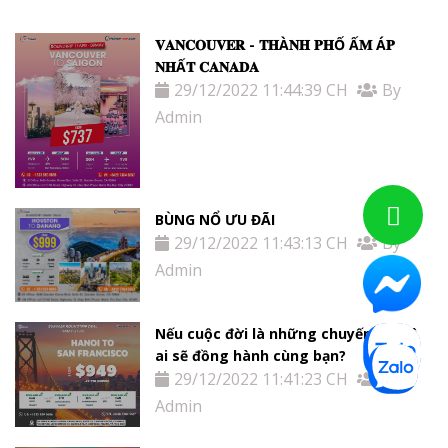
𝐕𝐀𝐍𝐂𝐎𝐔𝐕𝐄𝐑 - 𝐓𝐇À𝐍𝐇 𝐏𝐇Ố Ấ𝐌 Á𝐏
𝐍𝐇Ấ𝐓 𝐂𝐀𝐍𝐀𝐃𝐀
29/12/2022 11:44:39 CH
By
Admin
BÙNG NỔ ƯU ĐÃI
29/12/2022 11:43:13 CH
By
Admin
Nếu cuộc đời là những chuyến đi, thì
ai sẽ đồng hành cùng bạn?
29/12/2022 11:41:23 CH
By
Admin