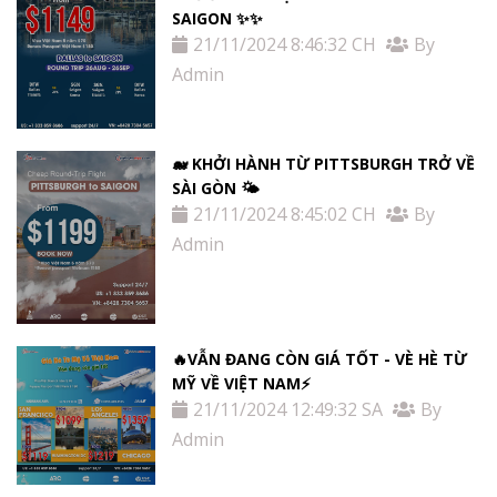
SAIGON ✨✨
21/11/2024 8:46:32 CH
By
Admin
🐋 KHỞI HÀNH TỪ PITTSBURGH TRỞ VỀ
SÀI GÒN 🌤
21/11/2024 8:45:02 CH
By
Admin
🔥VẪN ĐANG CÒN GIÁ TỐT - VÈ HÈ TỪ
MỸ VỀ VIỆT NAM⚡️
21/11/2024 12:49:32 SA
By
Admin