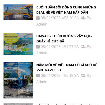
CUỐI TUẦN SÔI ĐỘNG CÙNG NHỮNG
DEAL HÈ VỀ VIỆT NAM HẤP DẪN
08/01/2023 4:58:20 SA
By
Admin
HAWAII - THIÊN ĐƯỜNG VẬY GỌI -
QUẪY HÈ CỰC ĐÃ
08/01/2023 4:57:23 SA
By
Admin
NĂM MỚI VỀ VIỆT NAM CÓ GÌ KHÓ ĐỂ
2VNTRAVEL LO
08/01/2023 4:56:15 SA
By
Admin