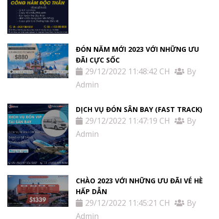
ĐÓN NĂM MỚI 2023 VỚI NHỮNG ƯU
ĐÃI CỰC SỐC
29/12/2022 11:48:42 CH
By
Admin
DỊCH VỤ ĐÓN SÂN BAY (FAST TRACK)
29/12/2022 11:47:19 CH
By
Admin
CHÀO 2023 VỚI NHỮNG ƯU ĐÃI VÉ HÈ
HẤP DẪN
29/12/2022 11:45:21 CH
By
Admin