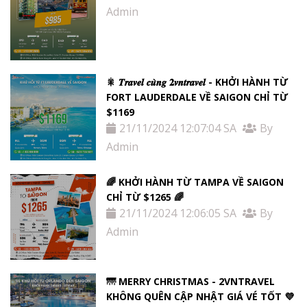
Admin
🎇 𝑻𝒓𝒂𝒗𝒆𝒍 𝒄𝒖̀𝒏𝒈 𝟐𝒗𝒏𝒕𝒓𝒂𝒗𝒆𝒍 - KHỞI HÀNH TỪ
FORT LAUDERDALE VỀ SAIGON CHỈ TỪ
$1169
21/11/2024 12:07:04 SA
By
Admin
🌈 KHỞI HÀNH TỪ TAMPA VỀ SAIGON
CHỈ TỪ $1265 🌈
21/11/2024 12:06:05 SA
By
Admin
🌁 MERRY CHRISTMAS - 2VNTRAVEL
KHÔNG QUÊN CẬP NHẬT GIÁ VÉ TỐT 💜