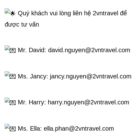
Thị
 Quý khách vui lòng liên hệ 2vntravel để 
Thực
được tư vấn
Việt
Nam
 Mr. David: david.nguyen@2vntravel.com
Dịch
 Ms. Jancy: jancy.nguyen@2vntravel.com
vụ
khác
 Mr. Harry: harry.nguyen@2vntravel.com
Khuyến
mãi
 Ms. Ella: ella.phan@2vntravel.com