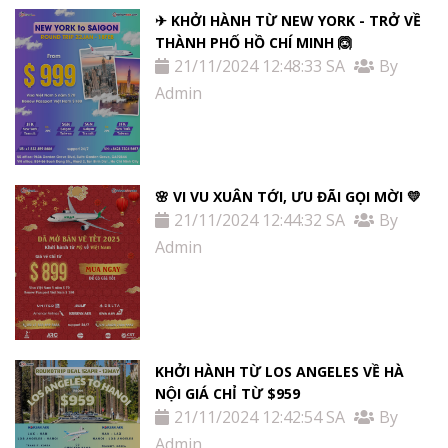
✈ KHỞI HÀNH TỪ NEW YORK - TRỞ VỀ
THÀNH PHỐ HỒ CHÍ MINH 🙆
21/11/2024 12:48:33 SA
By
Admin
🌸 VI VU XUÂN TỚI, ƯU ĐÃI GỌI MỜI 💛
21/11/2024 12:44:32 SA
By
Admin
KHỞI HÀNH TỪ LOS ANGELES VỀ HÀ
NỘI GIÁ CHỈ TỪ $959
21/11/2024 12:42:54 SA
By
Admin