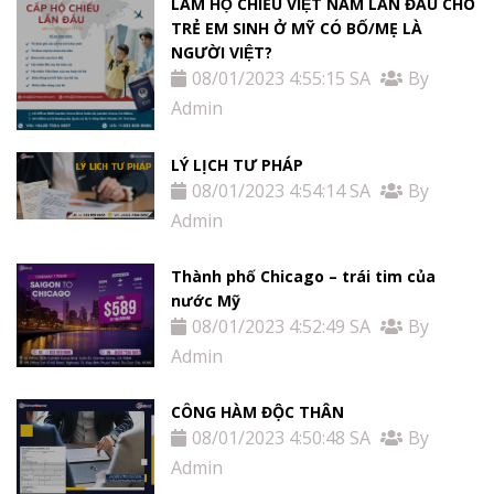
LÀM HỘ CHIẾU VIỆT NAM LẦN ĐẦU CHO
TRẺ EM SINH Ở MỸ CÓ BỐ/MẸ LÀ
NGƯỜI VIỆT?
08/01/2023 4:55:15 SA
By
Admin
LÝ LỊCH TƯ PHÁP
08/01/2023 4:54:14 SA
By
Admin
Thành phố Chicago – trái tim của
nước Mỹ
08/01/2023 4:52:49 SA
By
Admin
CÔNG HÀM ĐỘC THÂN
08/01/2023 4:50:48 SA
By
Admin