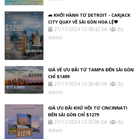
🚗 KHỞI HÀNH TỪ DETROIT - CARJACK
CITY QUAY VỀ SÀI GÒN HOA LỆ💗
21/11/2024 12:38:42 SA
By
Admin
GIÁ VÉ ƯU ĐÃI TỪ TAMPA ĐẾN SÀI GÒN
CHỈ $1499
21/11/2024 12:36:40 SA
By
Admin
GIÁ ƯU ĐÃI KHỨ HỒI TỪ ​​CINCINNATI
ĐẾN SÀI GÒN CHỈ $1279
21/11/2024 12:35:06 SA
By
Admin