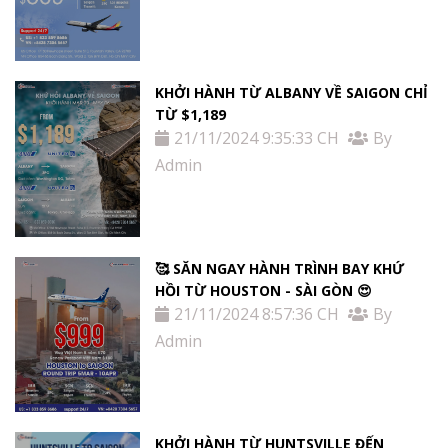
KHỞI HÀNH TỪ ALBANY VỀ SAIGON CHỈ
TỪ $1,189
21/11/2024 9:35:33 CH
By
Admin
🥰 SĂN NGAY HÀNH TRÌNH BAY KHỨ
HỒI TỪ HOUSTON - SÀI GÒN 😍
21/11/2024 8:57:36 CH
By
Admin
KHỞI HÀNH TỪ HUNTSVILLE ĐẾN