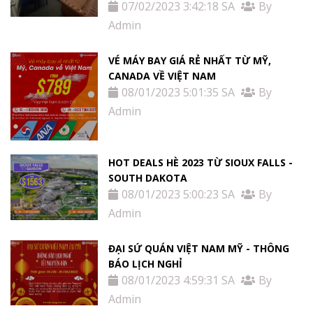
07/02/2023 3:42:18 SA
By
Admin
VÉ MÁY BAY GIÁ RẺ NHẤT TỪ MỸ,
CANADA VỀ VIỆT NAM
08/01/2023 5:01:35 SA
By
Admin
HOT DEALS HÈ 2023 TỪ SIOUX FALLS -
SOUTH DAKOTA
08/01/2023 5:00:23 SA
By
Admin
ĐẠI SỨ QUÁN VIỆT NAM MỸ - THÔNG
BÁO LỊCH NGHỈ
08/01/2023 4:59:31 SA
By
Admin