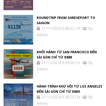
ROUNDTRIP FROM SHREVEPORT TO
SAIGON
21/11/2024 9:40:22 CH
By
Admin
KHỞI HÀNH TỪ SAN FRANCISCO ĐẾN
SÀI GÒN CHỈ TỪ $888
21/11/2024 9:39:06 CH
By
Admin
HÀNH TRÌNH KHỨ HỒI TỪ LOS ANGELES
ĐẾN SÀI GÒN CHỈ TỪ $869
21/11/2024 9:38:23 CH
By
Admin