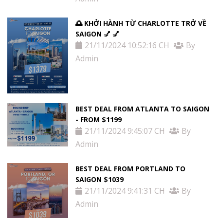
🌅 KHỞI HÀNH TỪ CHARLOTTE TRỞ VỀ
SAIGON 💅 💅
21/11/2024 10:52:16 CH
By
Admin
BEST DEAL FROM ATLANTA TO SAIGON
- FROM $1199
21/11/2024 9:45:07 CH
By
Admin
BEST DEAL FROM PORTLAND TO
SAIGON $1039
21/11/2024 9:41:31 CH
By
Admin