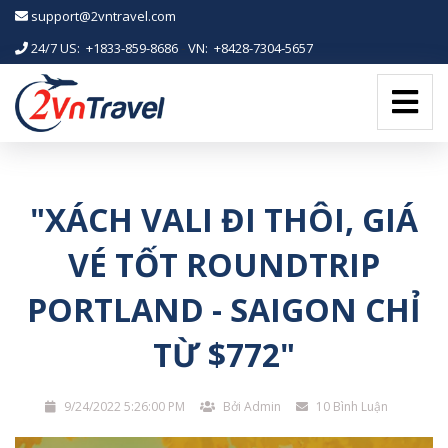
-->
support@2vntravel.com
24/7 US: +1833-859-8686
-
VN: +8428-7304-5657
"XÁCH VALI ĐI THÔI, GIÁ
VÉ TỐT ROUNDTRIP
PORTLAND - SAIGON CHỈ
TỪ $772"
9/24/2022 5:26:00 PM
Bởi Admin
10 Bình Luận