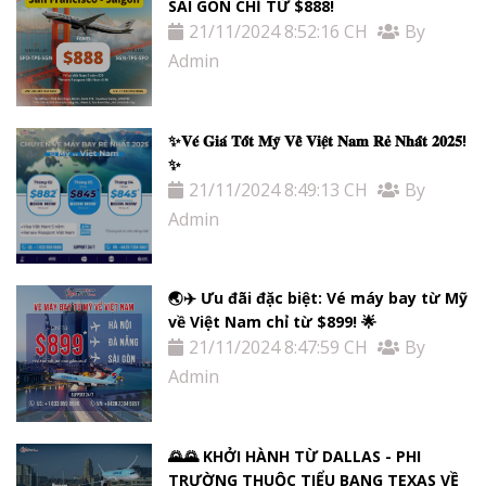
SÀI GÒN CHỈ TỪ $888!
21/11/2024 8:52:16 CH
By
Admin
✨𝐕𝐞́ 𝐆𝐢𝐚́ 𝐓𝐨̂́𝐭 𝐌𝐲̃ 𝐕𝐞̂̀ 𝐕𝐢𝐞̣̂𝐭 𝐍𝐚𝐦 𝐑𝐞̉ 𝐍𝐡𝐚̂́𝐭 𝟐𝟎𝟐𝟓!
✨
21/11/2024 8:49:13 CH
By
Admin
🌏✈️ Ưu đãi đặc biệt: Vé máy bay từ Mỹ
về Việt Nam chỉ từ $899! 🌟
21/11/2024 8:47:59 CH
By
Admin
🌄🌄 KHỞI HÀNH TỪ DALLAS - PHI
TRƯỜNG THUỘC TIỂU BANG TEXAS VỀ