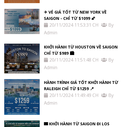
✈ VÉ GIÁ TỐT TỪ NEW YORK VỀ
SAIGON - CHỈ TỪ $1099 🌠
20/11/2024 11:53:31 CH
By
Admin
KHỞI HÀNH TỪ HOUSTON VỀ SAIGON
CHỈ TỪ $989 🏙
20/11/2024 11:51:48 CH
By
Admin
HÀNH TRÌNH GIÁ TỐT KHỞI HÀNH TỪ
RALEIGH CHỈ TỪ $1259 📍
20/11/2024 11:49:49 CH
By
Admin
🌃 KHỞI HÀNH TỪ SAIGON ĐI LOS