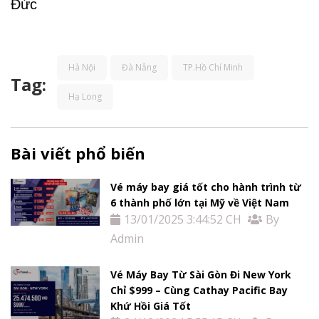
Đức
Hà Nội
Đà Nẵng
TP.Hồ Chí Minh
Tag:
Hạ Long
Bài viết phổ biến
Vé máy bay giá tốt cho hành trình từ
6 thành phố lớn tại Mỹ về Việt Nam
13/01/2025 3:44:52 CH
By
Admin
Vé Máy Bay Từ Sài Gòn Đi New York
Chỉ $999 – Cùng Cathay Pacific Bay
Khứ Hồi Giá Tốt