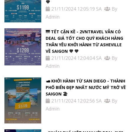
💜
21/11/2024 12:05:19 SA
By
Admin
🌁 TẾT CẬN KỀ - 2VNTRAVEL VẪN CÓ
DEAL GIÁ TỐT CHO QUÝ KHÁCH HÀNG
THÂN YÊU KHỞI HÀNH TỪ ASHEVILLE
VỀ SAIGON 💜 💜
21/11/2024 12:04:04 SA
By
Admin
🛥️ KHỞI HÀNH TỪ SAN DIEGO - THÀNH
PHỐ BIỂN ĐẸP NHẤT NƯỚC MỶ TRỞ VỀ
SAIGON 🏖️
21/11/2024 12:02:56 SA
By
Admin