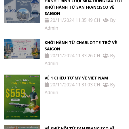
HÀNH TRÌNH CUỐI MÙA ĐÔNG GIÁ TỐT
KHỞI HÀNH TỪ SAN FRANCISCO VỀ
SAIGON
20/11/2024 11:35:49 CH
By
Admin
KHỞI HÀNH TỪ CHARLOTTE TRỞ VỀ
SAIGON
20/11/2024 11:33:26 CH
By
Admin
VÉ 1 CHIỀU TỪ MỸ VỀ VIỆT NAM
20/11/2024 11:31:03 CH
By
Admin
VÉ KHỨ HỒI TỪ SAN FRANCISCO VỀ