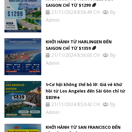
SAIGON CHỈ TỪ $1299 🌈
21/11/2024 8:56:49 CH
By
Admin
KHỞI HÀNH TỪ HARLINGEN ĐẾN
SAIGON CHỈ TỪ $1359 🌈
21/11/2024 8:56:00 CH
By
Admin
✨Cơ hội không thể bỏ lỡ: Giá vé khứ
hồi từ Los Angeles đến Sài Gòn chỉ từ
$839!✈️
21/11/2024 8:53:42 CH
By
Admin
KHỞI HÀNH TỪ SAN FRANCISCO ĐẾN