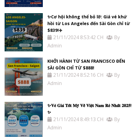
✨Cơ hội không thể bỏ lỡ: Giá vé khứ
hồi từ Los Angeles đến Sài Gòn chỉ từ
$839!✈️
21/11/2024 8:53:42 CH
By
Admin
KHỞI HÀNH TỪ SAN FRANCISCO ĐẾN
SÀI GÒN CHỈ TỪ $888!
21/11/2024 8:52:16 CH
By
Admin
✨𝐕𝐞́ 𝐆𝐢𝐚́ 𝐓𝐨̂́𝐭 𝐌𝐲̃ 𝐕𝐞̂̀ 𝐕𝐢𝐞̣̂𝐭 𝐍𝐚𝐦 𝐑𝐞̉ 𝐍𝐡𝐚̂́𝐭 𝟐𝟎𝟐𝟓!
✨
21/11/2024 8:49:13 CH
By
Admin