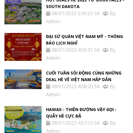
SOUTH DAKOTA
08/01/2023 5:00:23 SA
By
Admin
ĐẠI SỨ QUÁN VIỆT NAM MỸ - THÔNG
BÁO LỊCH NGHỈ
08/01/2023 4:59:31 SA
By
Admin
CUỐI TUẦN SÔI ĐỘNG CÙNG NHỮNG
DEAL HÈ VỀ VIỆT NAM HẤP DẪN
08/01/2023 4:58:20 SA
By
Admin
HAWAII - THIÊN ĐƯỜNG VẬY GỌI -
QUẪY HÈ CỰC ĐÃ
08/01/2023 4:57:23 SA
By
Admin