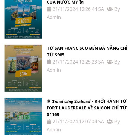
CỦA NƯỚC MỸ 🗽
21/11/2024 12:26:44 SA
By
Admin
TỪ SAN FRANCISCO ĐẾN ĐÀ NẴNG CHỈ
TỪ $985
21/11/2024 12:25:23 SA
By
Admin
🎇 𝑻𝒓𝒂𝒗𝒆𝒍 𝒄𝒖̀𝒏𝒈 𝟐𝒗𝒏𝒕𝒓𝒂𝒗𝒆𝒍 - KHỞI HÀNH TỪ
FORT LAUDERDALE VỀ SAIGON CHỈ TỪ
$1169
21/11/2024 12:07:04 SA
By
Admin