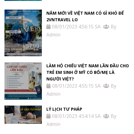
NĂM MỚI VỀ VIỆT NAM CÓ GÌ KHÓ ĐỂ
2VNTRAVEL LO
08/01/2023 4:56:15 SA
By
Admin
LÀM HỘ CHIẾU VIỆT NAM LẦN ĐẦU CHO
TRẺ EM SINH Ở MỸ CÓ BỐ/MẸ LÀ
NGƯỜI VIỆT?
08/01/2023 4:55:15 SA
By
Admin
LÝ LỊCH TƯ PHÁP
08/01/2023 4:54:14 SA
By
Admin