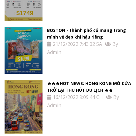
BOSTON - thành phố cổ mang trong
mình vẻ đẹp khí hậu riêng
21/12/2022 7:43:02 SA
By
Admin
🔥🔥🔥HOT NEWS: HONG KONG MỞ CỬA
TRỞ LẠI THU HÚT DU LỊCH 🔥🔥
16/12/2022 9:09:44 CH
By
Admin