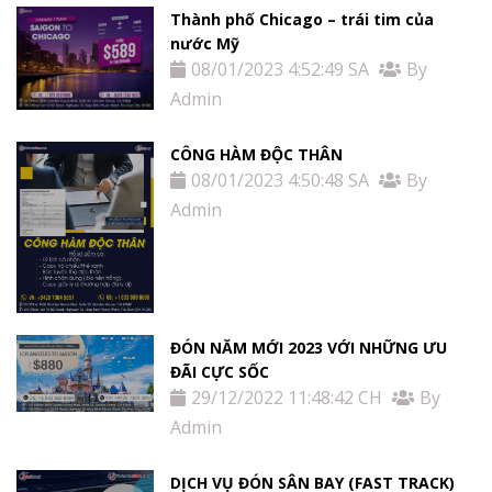
Thành phố Chicago – trái tim của
nước Mỹ
08/01/2023 4:52:49 SA
By
Admin
CÔNG HÀM ĐỘC THÂN
08/01/2023 4:50:48 SA
By
Admin
ĐÓN NĂM MỚI 2023 VỚI NHỮNG ƯU
ĐÃI CỰC SỐC
29/12/2022 11:48:42 CH
By
Admin
DỊCH VỤ ĐÓN SÂN BAY (FAST TRACK)