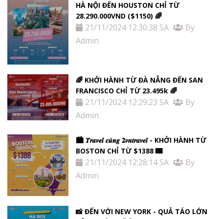
HÀ NỘI ĐẾN HOUSTON CHỈ TỪ
28.290.000VND ($1150) 🌈
21/11/2024 12:30:38 SA
By
Admin
🌈 KHỞI HÀNH TỪ ĐÀ NẴNG ĐẾN SAN
FRANCISCO CHỈ TỪ 23.495k 🌈
21/11/2024 12:29:23 SA
By
Admin
🏙 𝑻𝒓𝒂𝒗𝒆𝒍 𝒄𝒖̀𝒏𝒈 𝟐𝒗𝒏𝒕𝒓𝒂𝒗𝒆𝒍 - KHỞI HÀNH TỪ
BOSTON CHỈ TỪ $1388 🌃
21/11/2024 12:28:14 SA
By
Admin
📸 ĐẾN VỚI NEW YORK - QUẢ TÁO LỚN