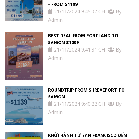
- FROM $1199
21/11/2024 9:45:07 CH
By
Admin
BEST DEAL FROM PORTLAND TO
SAIGON $1039
21/11/2024 9:41:31 CH
By
Admin
ROUNDTRIP FROM SHREVEPORT TO
SAIGON
21/11/2024 9:40:22 CH
By
Admin
KHỞI HÀNH TỪ SAN FRANCISCO ĐẾN