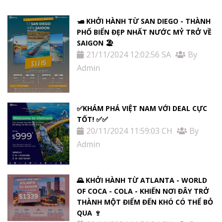
🛥️ KHỞI HÀNH TỪ SAN DIEGO - THÀNH
PHỐ BIỂN ĐẸP NHẤT NƯỚC MỶ TRỞ VỀ
SAIGON 🏖️
21/11/2024 12:02:56 SA
By
Admin
✅KHÁM PHÁ VIỆT NAM VỚI DEAL CỰC
TỐT! ✅✅
20/11/2024 11:59:03 CH
By
Admin
🌄 KHỞI HÀNH TỪ ATLANTA - WORLD
OF COCA - COLA - KHIẾN NƠI ĐÂY TRỞ
THÀNH MỘT ĐIỂM ĐẾN KHÓ CÓ THỂ BỎ
QUA 🍷