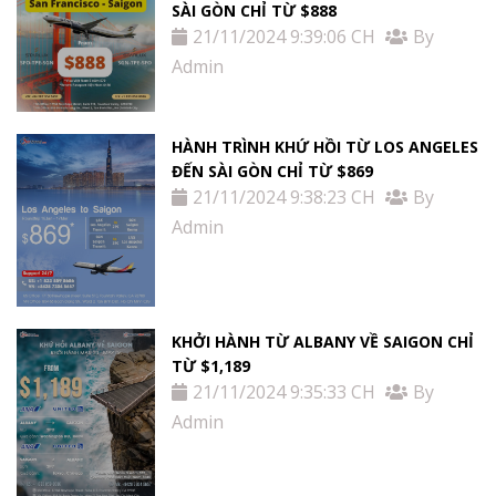
SÀI GÒN CHỈ TỪ $888
21/11/2024 9:39:06 CH
By
Admin
HÀNH TRÌNH KHỨ HỒI TỪ LOS ANGELES
ĐẾN SÀI GÒN CHỈ TỪ $869
21/11/2024 9:38:23 CH
By
Admin
KHỞI HÀNH TỪ ALBANY VỀ SAIGON CHỈ
TỪ $1,189
21/11/2024 9:35:33 CH
By
Admin