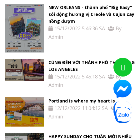
NEW ORLEANS - thành phố "Big Easy"
sôi động hương vị Creole và Cajun cay
nồng đượm
15/12/2022 5:46:36 SA
By
Admin
CÙNG ĐẾN VỚI THÀNH PHỐ THƠ MỘNG
LOS ANGELES
15/12/2022 5:45:18 SA
By
Admin
Portland is where my heart is
12/12/2022 11:04:12 SA
By
Admin
HAPPY SUNDAY CHO TUẦN MỚI NHIỀU