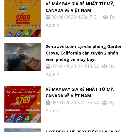
VÉ MÁY BAY GIÁ RẺ NHẤT TỪ MỸ,
CANADA VỀ VIỆT NAM
20/06/2023 4:26:47 CH
By
Admin
2vntravel.com tại văn phòng Garden
Grove, California cần tuyển 2 nhân
viên phòng vé máy bay.
07/02/2023 3:42:18 SA
By
Admin
VÉ MÁY BAY GIÁ RẺ NHẤT TỪ MỸ,
CANADA VỀ VIỆT NAM
08/01/2023 5:01:35 SA
By
Admin
HOT DEALS HÈ 2023 TỪ SIOUX FALLS -