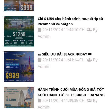
Chỉ $1259 cho hành trình roundtrip từ
Richmond về Saigon
20/11/2024 11:44:10 CH
By
Admin
🎫 SIÊU ƯU ĐÃI BLACK FRIDAY 🎟
20/11/2024 11:41:14 CH
By
Admin
HÀNH TRÌNH CUỐI MÙA ĐÔNG GIÁ TỐT
KHỞI HÀNH TỪ PITTSBURGH - DANANG
20/11/2024 11:39:35 CH
By
Admin