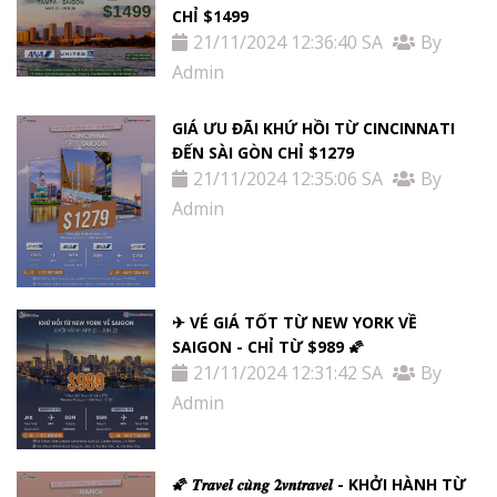
CHỈ $1499
21/11/2024 12:36:40 SA
By
Admin
GIÁ ƯU ĐÃI KHỨ HỒI TỪ ​​CINCINNATI
ĐẾN SÀI GÒN CHỈ $1279
21/11/2024 12:35:06 SA
By
Admin
✈ VÉ GIÁ TỐT TỪ NEW YORK VỀ
SAIGON - CHỈ TỪ $989 🌠
21/11/2024 12:31:42 SA
By
Admin
🌠 𝑻𝒓𝒂𝒗𝒆𝒍 𝒄𝒖̀𝒏𝒈 𝟐𝒗𝒏𝒕𝒓𝒂𝒗𝒆𝒍 - KHỞI HÀNH TỪ