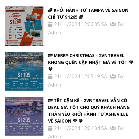
🌈 KHỞI HÀNH TỪ TAMPA VỀ SAIGON
CHỈ TỪ $1265 🌈
21/11/2024 12:06:05 SA
By
Admin
🌁 MERRY CHRISTMAS - 2VNTRAVEL
KHÔNG QUÊN CẬP NHẬT GIÁ VÉ TỐT 💜
💜
21/11/2024 12:05:19 SA
By
Admin
🌁 TẾT CẬN KỀ - 2VNTRAVEL VẪN CÓ
DEAL GIÁ TỐT CHO QUÝ KHÁCH HÀNG
THÂN YÊU KHỞI HÀNH TỪ ASHEVILLE
VỀ SAIGON 💜 💜
21/11/2024 12:04:04 SA
By
Admin