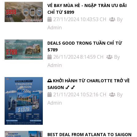
VÉ BAY MÙA HÈ - NGẬP TRÀN ƯU ĐÃI
CHỈ TỪ $899
27/11/2024 10:43:53 CH
By
Admin
DEALS GOOD TRONG TUẦN CHỈ TỪ
$789
26/11/2024 8:14:59 CH
By
Admin
🌅 KHỞI HÀNH TỪ CHARLOTTE TRỞ VỀ
SAIGON 💅 💅
21/11/2024 10:52:16 CH
By
Admin
BEST DEAL FROM ATLANTA TO SAIGON