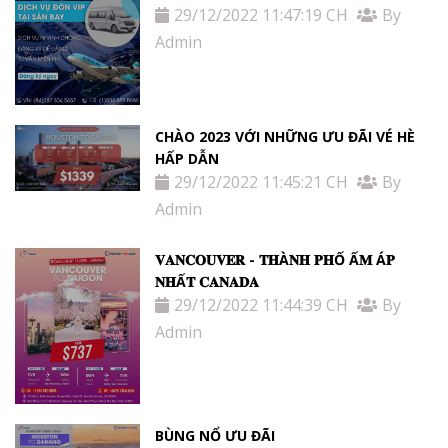
29/12/2022 11:47:19 CH
By
Admin
CHÀO 2023 VỚI NHỮNG ƯU ĐÃI VÉ HÈ
HẤP DẪN
29/12/2022 11:45:21 CH
By
Admin
𝐕𝐀𝐍𝐂𝐎𝐔𝐕𝐄𝐑 - 𝐓𝐇À𝐍𝐇 𝐏𝐇Ố Ấ𝐌 Á𝐏
𝐍𝐇Ấ𝐓 𝐂𝐀𝐍𝐀𝐃𝐀
29/12/2022 11:44:39 CH
By
Admin
BÙNG NỔ ƯU ĐÃI