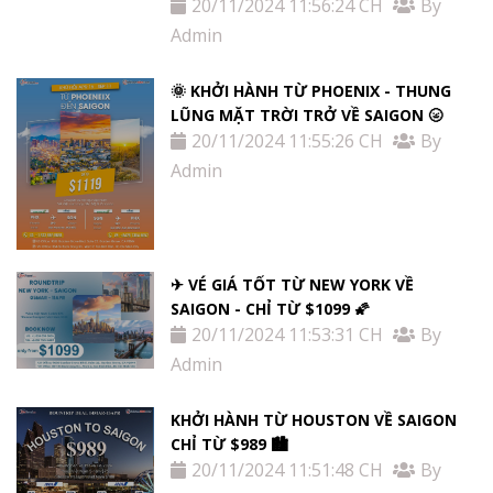
20/11/2024 11:56:24 CH
By
Admin
🌞 KHỞI HÀNH TỪ PHOENIX - THUNG
LŨNG MẶT TRỜI TRỞ VỀ SAIGON 🌝
20/11/2024 11:55:26 CH
By
Admin
✈ VÉ GIÁ TỐT TỪ NEW YORK VỀ
SAIGON - CHỈ TỪ $1099 🌠
20/11/2024 11:53:31 CH
By
Admin
KHỞI HÀNH TỪ HOUSTON VỀ SAIGON
CHỈ TỪ $989 🏙
20/11/2024 11:51:48 CH
By