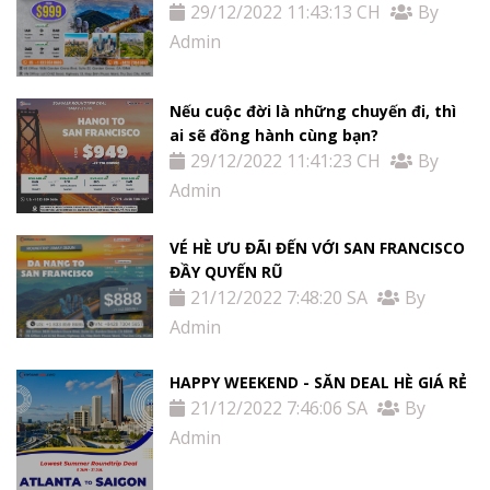
29/12/2022 11:43:13 CH
By
Admin
Nếu cuộc đời là những chuyến đi, thì
ai sẽ đồng hành cùng bạn?
29/12/2022 11:41:23 CH
By
Admin
VÉ HÈ ƯU ĐÃI ĐẾN VỚI SAN FRANCISCO
ĐẦY QUYẾN RŨ
21/12/2022 7:48:20 SA
By
Admin
HAPPY WEEKEND - SĂN DEAL HÈ GIÁ RẺ
21/12/2022 7:46:06 SA
By
Admin