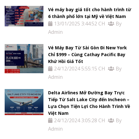
Tin
Vé máy bay giá tốt cho hành trình từ
tức
6 thành phố lớn tại Mỹ về Việt Nam
13/01/2025 3:44:52 CH
By
Liên
Admin
Hệ
Vé Máy Bay Từ Sài Gòn Đi New York
Chỉ $999 – Cùng Cathay Pacific Bay
Khứ Hồi Giá Tốt
24/12/2024 5:55:15 CH
By
Admin
Delta Airlines Mở Đường Bay Trực
Tiếp Từ Salt Lake City đến Incheon –
Lựa Chọn Tiện Lợi Cho Hành Trình Về
Việt Nam
24/12/2024 3:05:28 CH
By
Admin