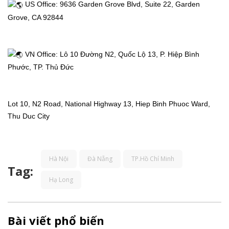
Thị
 US Office: 9636 Garden Grove Blvd, Suite 22, Garden 
Grove, CA 92844
Thực
Việt
 VN Office: Lô 10 Đường N2, Quốc Lộ 13, P. Hiệp Bình 
Phước, TP. Thủ Đức
Nam
Dịch
Lot 10, N2 Road, National Highway 13, Hiep Binh Phuoc Ward, 
Thu Duc City
vụ
khác
Hà Nội
Đà Nẵng
TP.Hồ Chí Minh
Tag:
Hạ Long
Khuyến
mãi
Bài viết phổ biến