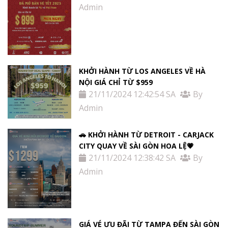
Admin
KHỞI HÀNH TỪ LOS ANGELES VỀ HÀ
NỘI GIÁ CHỈ TỪ $959
21/11/2024 12:42:54 SA
By
Admin
🚗 KHỞI HÀNH TỪ DETROIT - CARJACK
CITY QUAY VỀ SÀI GÒN HOA LỆ💗
21/11/2024 12:38:42 SA
By
Admin
GIÁ VÉ ƯU ĐÃI TỪ TAMPA ĐẾN SÀI GÒN