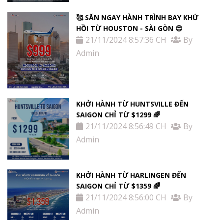
🥰 SĂN NGAY HÀNH TRÌNH BAY KHỨ
HỒI TỪ HOUSTON - SÀI GÒN 😍
21/11/2024 8:57:36 CH
By
Admin
KHỞI HÀNH TỪ HUNTSVILLE ĐẾN
SAIGON CHỈ TỪ $1299 🌈
21/11/2024 8:56:49 CH
By
Admin
KHỞI HÀNH TỪ HARLINGEN ĐẾN
SAIGON CHỈ TỪ $1359 🌈
21/11/2024 8:56:00 CH
By
Admin