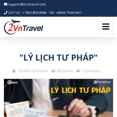
-->
support@2vntravel.com
24/7 US: +1833-859-8686
-
VN: +8428-7304-5657
"LÝ LỊCH TƯ PHÁP"
1/8/2023 4:54:14 AM
Bởi Admin
10 Bình Luận