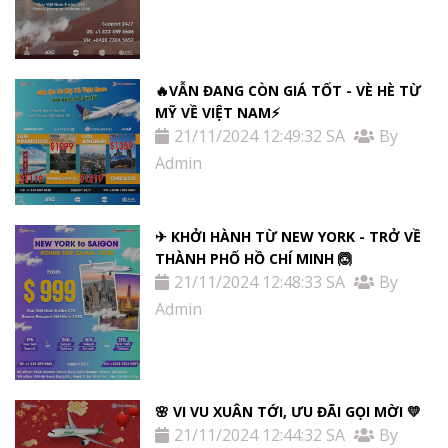
🔥VẪN ĐANG CÒN GIÁ TỐT - VÈ HÈ TỪ
MỸ VỀ VIỆT NAM⚡️
21/11/2024 12:49:32 SA
By
Admin
✈ KHỞI HÀNH TỪ NEW YORK - TRỞ VỀ
THÀNH PHỐ HỒ CHÍ MINH 🙆
21/11/2024 12:48:33 SA
By
Admin
🌸 VI VU XUÂN TỚI, ƯU ĐÃI GỌI MỜI 💛
21/11/2024 12:44:32 SA
By