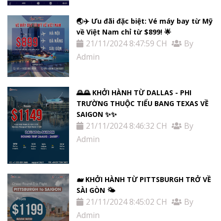
🌏✈️ Ưu đãi đặc biệt: Vé máy bay từ Mỹ
về Việt Nam chỉ từ $899! 🌟
21/11/2024 8:47:59 CH
By
Admin
🌄🌄 KHỞI HÀNH TỪ DALLAS - PHI
TRƯỜNG THUỘC TIỂU BANG TEXAS VỀ
SAIGON ✨✨
21/11/2024 8:46:32 CH
By
Admin
🐋 KHỞI HÀNH TỪ PITTSBURGH TRỞ VỀ
SÀI GÒN 🌤
21/11/2024 8:45:02 CH
By
Admin