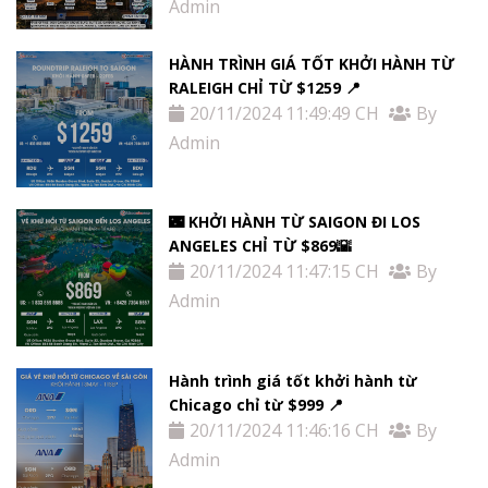
Admin
HÀNH TRÌNH GIÁ TỐT KHỞI HÀNH TỪ
RALEIGH CHỈ TỪ $1259 📍
20/11/2024 11:49:49 CH
By
Admin
🌃 KHỞI HÀNH TỪ SAIGON ĐI LOS
ANGELES CHỈ TỪ $869🌇
20/11/2024 11:47:15 CH
By
Admin
Hành trình giá tốt khởi hành từ
Chicago chỉ từ $999 📍
20/11/2024 11:46:16 CH
By
Admin