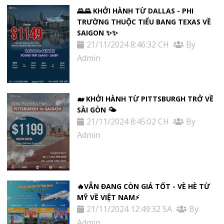
🌄🌄 KHỞI HÀNH TỪ DALLAS - PHI
TRƯỜNG THUỘC TIỂU BANG TEXAS VỀ
SAIGON ✨✨
21/11/2024 8:46:32 CH
By
Admin
🐋 KHỞI HÀNH TỪ PITTSBURGH TRỞ VỀ
SÀI GÒN 🌤
21/11/2024 8:45:02 CH
By
Admin
🔥VẪN ĐANG CÒN GIÁ TỐT - VÈ HÈ TỪ
MỸ VỀ VIỆT NAM⚡️
21/11/2024 12:49:32 SA
By
Admin