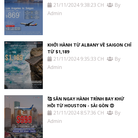
21/11/2024 9:38:23 CH
By
Admin
KHỞI HÀNH TỪ ALBANY VỀ SAIGON CHỈ
TỪ $1,189
21/11/2024 9:35:33 CH
By
Admin
🥰 SĂN NGAY HÀNH TRÌNH BAY KHỨ
HỒI TỪ HOUSTON - SÀI GÒN 😍
21/11/2024 8:57:36 CH
By
Admin