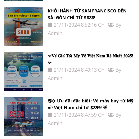
KHỞI HÀNH TỪ SAN FRANCISCO ĐẾN
SÀI GÒN CHỈ TỪ $888!
21/11/2024 8:52:16 CH
By
Admin
✨𝐕𝐞́ 𝐆𝐢𝐚́ 𝐓𝐨̂́𝐭 𝐌𝐲̃ 𝐕𝐞̂̀ 𝐕𝐢𝐞̣̂𝐭 𝐍𝐚𝐦 𝐑𝐞̉ 𝐍𝐡𝐚̂́𝐭 𝟐𝟎𝟐𝟓!
✨
21/11/2024 8:49:13 CH
By
Admin
🌏✈️ Ưu đãi đặc biệt: Vé máy bay từ Mỹ
về Việt Nam chỉ từ $899! 🌟
21/11/2024 8:47:59 CH
By
Admin