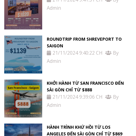
Admin
ROUNDTRIP FROM SHREVEPORT TO
SAIGON
21/11/2024 9:40:22 CH
By
Admin
KHỞI HÀNH TỪ SAN FRANCISCO ĐẾN
SÀI GÒN CHỈ TỪ $888
21/11/2024 9:39:06 CH
By
Admin
HÀNH TRÌNH KHỨ HỒI TỪ LOS
ANGELES ĐẾN SÀI GÒN CHỈ TỪ $869