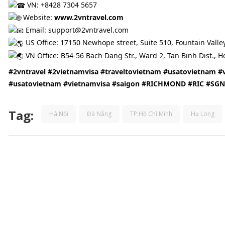
VN: +8428 7304 5657
Website:
www.2vntravel.com
Email: support@2vntravel.com
US Office: 17150 Newhope street, Suite 510, Fountain Valle
VN Office: B54-56 Bach Dang Str., Ward 2, Tan Binh Dist., H
#2vntravel
#2vietnamvisa
#traveltovietnam
#usatovietnam
#
#usatovietnam
#vietnamvisa
#saigon
#RICHMOND
#RIC
#SGN
Tag:
Hà Nội
Đà Nẵng
TP.Hồ Chí Minh
Hạ Long