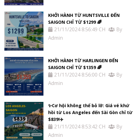
KHỞI HÀNH TỪ HUNTSVILLE ĐẾN
SAIGON CHỈ TỪ $1299 🌈
21/11/2024 8:56:49 CH
By
Admin
KHỞI HÀNH TỪ HARLINGEN ĐẾN
SAIGON CHỈ TỪ $1359 🌈
21/11/2024 8:56:00 CH
By
Admin
✨Cơ hội không thể bỏ lỡ: Giá vé khứ
hồi từ Los Angeles đến Sài Gòn chỉ từ
$839!✈️
21/11/2024 8:53:42 CH
By
Admin