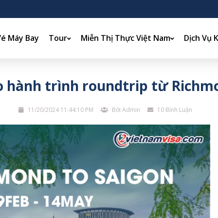
Vé Máy Bay
Tour
Miễn Thị Thực Việt Nam
Dịch Vụ 
o hành trình roundtrip từ Richm
11/20/2024 11:44:10 PM
Bởi Admin
10 Bình Luận