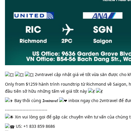
2vntravel cập nhật giá vé tốt vừa săn được cho 
Only from $1259 hành trình roundtrip từ Richmond về Saigon, 
đầu tiên sở hữu những tấm vé giá tốt này
Bay thôi cùng 𝟐𝒗𝒏𝒕𝒓𝒂𝒗𝒆𝒍
inbox ngay cho 2vntravel để đượ
-----------------------------
Xin vui lòng gọi để gặp các chuyên viên tư vấn của chúng tô
US: +1 833 859 8686