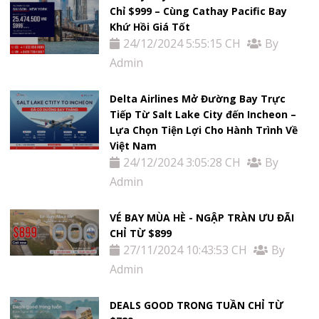
Chỉ $999 – Cùng Cathay Pacific Bay
Khứ Hồi Giá Tốt
24/12/2024 5:55:15 CH
By
Admin
Delta Airlines Mở Đường Bay Trực
Tiếp Từ Salt Lake City đến Incheon –
Lựa Chọn Tiện Lợi Cho Hành Trình Về
Việt Nam
24/12/2024 3:05:28 CH
By
Admin
VÉ BAY MÙA HÈ - NGẬP TRÀN ƯU ĐÃI
CHỈ TỪ $899
27/11/2024 10:43:53 CH
By
Admin
DEALS GOOD TRONG TUẦN CHỈ TỪ