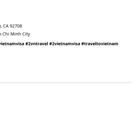
y, CA 92708
o Chi Minh City
vietnamvisa
#2vntravel
#2vietnamvisa
#traveltovietnam