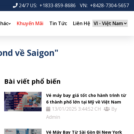
24/7 US: +1833-859-8686
-
VN: +8428-7304-5657
Khác
Khuyến Mãi
Tin Tức
Liên Hệ
ond về Saigon"
Bài viết phổ biến
Vé máy bay giá tốt cho hành trình từ
6 thành phố lớn tại Mỹ về Việt Nam
13/01/2025 3:44:52 CH
By
Admin
Vé Máy Bay Từ Sài Gòn Đi New York