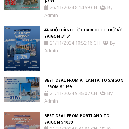
$789
26/11/2024 8:14:59 CH
By
Admin
🌅 KHỞI HÀNH TỪ CHARLOTTE TRỞ VỀ
SAIGON 💅 💅
21/11/2024 10:52:16 CH
By
Admin
BEST DEAL FROM ATLANTA TO SAIGON
- FROM $1199
21/11/2024 9:45:07 CH
By
Admin
BEST DEAL FROM PORTLAND TO
SAIGON $1039
21/11/2024 9:41:31 CH
By