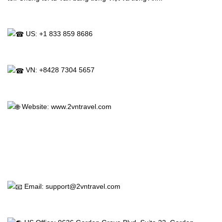
 US: +1 833 859 8686
Trang
 VN: +8428 7304 5657
Chủ
Vé
 Website: 
www.2vntravel.com
Máy
Bay
Tour
 Email: support@2vntravel.com
Miễn