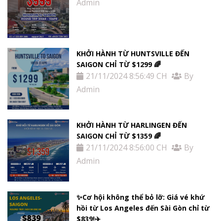
Admin
KHỞI HÀNH TỪ HUNTSVILLE ĐẾN
SAIGON CHỈ TỪ $1299 🌈
21/11/2024 8:56:49 CH
By
Admin
KHỞI HÀNH TỪ HARLINGEN ĐẾN
SAIGON CHỈ TỪ $1359 🌈
21/11/2024 8:56:00 CH
By
Admin
✨Cơ hội không thể bỏ lỡ: Giá vé khứ
hồi từ Los Angeles đến Sài Gòn chỉ từ
$839!✈️