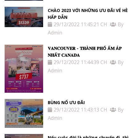
CHÀO 2023 VỚI NHỮNG ƯU ĐÃI VÉ HÈ
HẤP DẪN
29/12/2022 11:45:21 CH
By
Admin
𝐕𝐀𝐍𝐂𝐎𝐔𝐕𝐄𝐑 - 𝐓𝐇À𝐍𝐇 𝐏𝐇Ố Ấ𝐌 Á𝐏
𝐍𝐇Ấ𝐓 𝐂𝐀𝐍𝐀𝐃𝐀
29/12/2022 11:44:39 CH
By
Admin
BÙNG NỔ ƯU ĐÃI
29/12/2022 11:43:13 CH
By
Admin
Nếu cuộc đời là những chuyến đi, thì