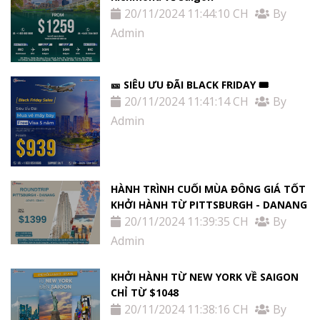
20/11/2024 11:44:10 CH
By
Admin
🎫 SIÊU ƯU ĐÃI BLACK FRIDAY 🎟
20/11/2024 11:41:14 CH
By
Admin
HÀNH TRÌNH CUỐI MÙA ĐÔNG GIÁ TỐT
KHỞI HÀNH TỪ PITTSBURGH - DANANG
20/11/2024 11:39:35 CH
By
Admin
KHỞI HÀNH TỪ NEW YORK VỀ SAIGON
CHỈ TỪ $1048
20/11/2024 11:38:16 CH
By