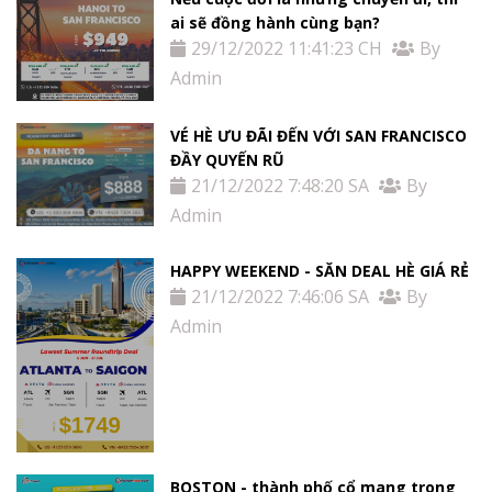
ai sẽ đồng hành cùng bạn?
29/12/2022 11:41:23 CH
By
Admin
VÉ HÈ ƯU ĐÃI ĐẾN VỚI SAN FRANCISCO
ĐẦY QUYẾN RŨ
21/12/2022 7:48:20 SA
By
Admin
HAPPY WEEKEND - SĂN DEAL HÈ GIÁ RẺ
21/12/2022 7:46:06 SA
By
Admin
BOSTON - thành phố cổ mang trong