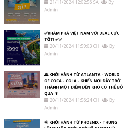
21/11/2024 12:02:56 SA
By
Admin
✅KHÁM PHÁ VIỆT NAM VỚI DEAL CỰC
TỐT! ✅✅
20/11/2024 11:59:03 CH
By
Admin
🌄 KHỞI HÀNH TỪ ATLANTA - WORLD
OF COCA - COLA - KHIẾN NƠI ĐÂY TRỞ
THÀNH MỘT ĐIỂM ĐẾN KHÓ CÓ THỂ BỎ
QUA 🍷
20/11/2024 11:56:24 CH
By
Admin
🌞 KHỞI HÀNH TỪ PHOENIX - THUNG