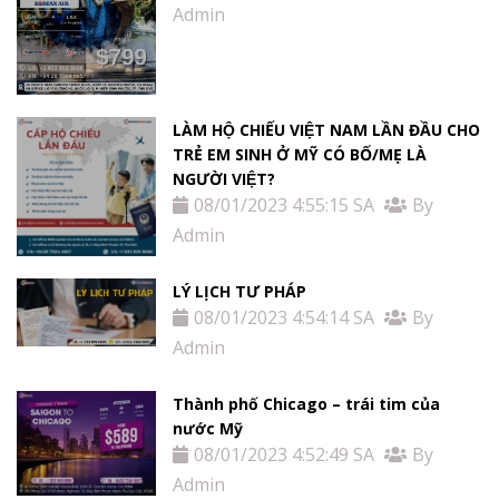
Admin
LÀM HỘ CHIẾU VIỆT NAM LẦN ĐẦU CHO
TRẺ EM SINH Ở MỸ CÓ BỐ/MẸ LÀ
NGƯỜI VIỆT?
08/01/2023 4:55:15 SA
By
Admin
LÝ LỊCH TƯ PHÁP
08/01/2023 4:54:14 SA
By
Admin
Thành phố Chicago – trái tim của
nước Mỹ
08/01/2023 4:52:49 SA
By
Admin