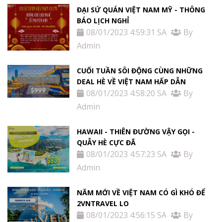
ĐẠI SỨ QUÁN VIỆT NAM MỸ - THÔNG
BÁO LỊCH NGHỈ
08/01/2023 4:59:31 SA
By
Admin
CUỐI TUẦN SÔI ĐỘNG CÙNG NHỮNG
DEAL HÈ VỀ VIỆT NAM HẤP DẪN
08/01/2023 4:58:20 SA
By
Admin
HAWAII - THIÊN ĐƯỜNG VẬY GỌI -
QUẪY HÈ CỰC ĐÃ
08/01/2023 4:57:23 SA
By
Admin
NĂM MỚI VỀ VIỆT NAM CÓ GÌ KHÓ ĐỂ
2VNTRAVEL LO
08/01/2023 4:56:15 SA
By