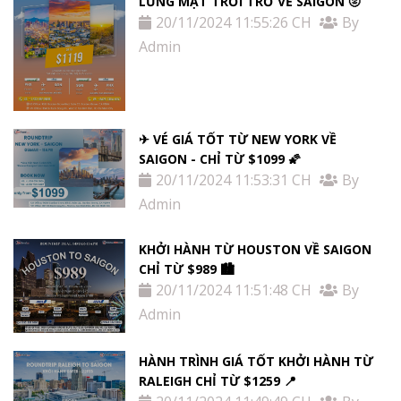
LŨNG MẶT TRỜI TRỞ VỀ SAIGON 🌝
20/11/2024 11:55:26 CH
By
Admin
✈ VÉ GIÁ TỐT TỪ NEW YORK VỀ
SAIGON - CHỈ TỪ $1099 🌠
20/11/2024 11:53:31 CH
By
Admin
KHỞI HÀNH TỪ HOUSTON VỀ SAIGON
CHỈ TỪ $989 🏙
20/11/2024 11:51:48 CH
By
Admin
HÀNH TRÌNH GIÁ TỐT KHỞI HÀNH TỪ
RALEIGH CHỈ TỪ $1259 📍