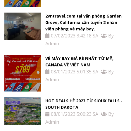
2vntravel.com tại văn phòng Garden
Grove, California cần tuyển 2 nhân
viên phòng vé máy bay.
07/02/2023 3:42:18 SA
By
Admin
VÉ MÁY BAY GIÁ RẺ NHẤT TỪ MỸ,
CANADA VỀ VIỆT NAM
08/01/2023 5:01:35 SA
By
Admin
HOT DEALS HÈ 2023 TỪ SIOUX FALLS -
SOUTH DAKOTA
08/01/2023 5:00:23 SA
By
Admin