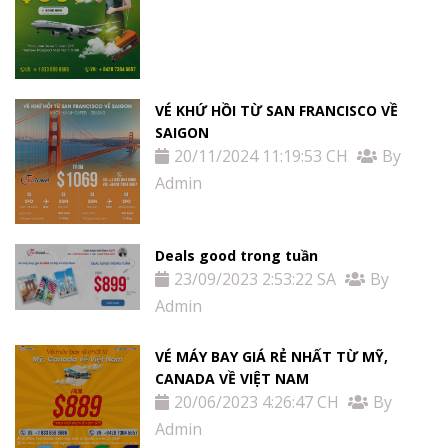
VÉ KHỨ HỒI TỪ SAN FRANCISCO VỀ
SAIGON
20/11/2024 11:19:53 CH
By
Admin
Deals good trong tuần
23/09/2023 2:53:22 SA
By
Admin
VÉ MÁY BAY GIÁ RẺ NHẤT TỪ MỸ,
CANADA VỀ VIỆT NAM
20/06/2023 4:26:47 CH
By
Admin