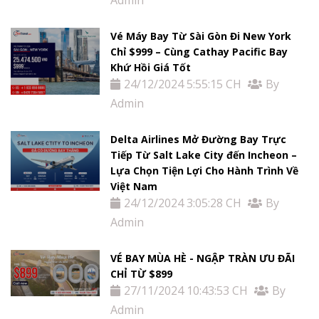
Tin
tức
Vé Máy Bay Từ Sài Gòn Đi New York
Chỉ $999 – Cùng Cathay Pacific Bay
Khứ Hồi Giá Tốt
Liên
24/12/2024 5:55:15 CH
By
Hệ
Admin
Delta Airlines Mở Đường Bay Trực
Tiếp Từ Salt Lake City đến Incheon –
Lựa Chọn Tiện Lợi Cho Hành Trình Về
Việt Nam
24/12/2024 3:05:28 CH
By
Admin
VÉ BAY MÙA HÈ - NGẬP TRÀN ƯU ĐÃI
CHỈ TỪ $899
27/11/2024 10:43:53 CH
By
Admin