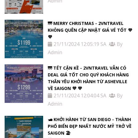
Admin
🌁 MERRY CHRISTMAS - 2VNTRAVEL
KHÔNG QUÊN CẬP NHẬT GIÁ VÉ TỐT 💜
💜
21/11/2024 12:05:19 SA
By
Admin
🌁 TẾT CẬN KỀ - 2VNTRAVEL VẪN CÓ
DEAL GIÁ TỐT CHO QUÝ KHÁCH HÀNG
THÂN YÊU KHỞI HÀNH TỪ ASHEVILLE
VỀ SAIGON 💜 💜
21/11/2024 12:04:04 SA
By
Admin
🛥️ KHỞI HÀNH TỪ SAN DIEGO - THÀNH
PHỐ BIỂN ĐẸP NHẤT NƯỚC MỶ TRỞ VỀ
SAIGON 🏖️