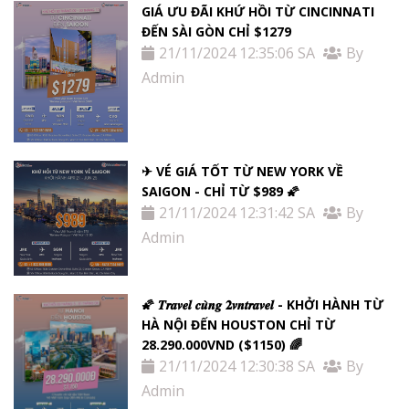
GIÁ ƯU ĐÃI KHỨ HỒI TỪ ​​CINCINNATI
ĐẾN SÀI GÒN CHỈ $1279
21/11/2024 12:35:06 SA
By
Admin
✈ VÉ GIÁ TỐT TỪ NEW YORK VỀ
SAIGON - CHỈ TỪ $989 🌠
21/11/2024 12:31:42 SA
By
Admin
🌠 𝑻𝒓𝒂𝒗𝒆𝒍 𝒄𝒖̀𝒏𝒈 𝟐𝒗𝒏𝒕𝒓𝒂𝒗𝒆𝒍 - KHỞI HÀNH TỪ
HÀ NỘI ĐẾN HOUSTON CHỈ TỪ
28.290.000VND ($1150) 🌈
21/11/2024 12:30:38 SA
By
Admin