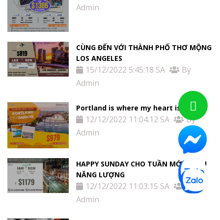
Admin
CÙNG ĐẾN VỚI THÀNH PHỐ THƠ MỘNG
LOS ANGELES
15/12/2022 5:45:18 SA
By
Admin
Portland is where my heart is
12/12/2022 11:04:12 SA
By
Admin
HAPPY SUNDAY CHO TUẦN MỚI NHIỀU
NĂNG LƯỢNG
12/12/2022 11:03:15 SA
By
Admin