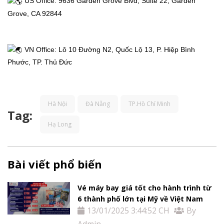
 US Office: 9636 Garden Grove Blvd, Suite 22, Garden 
Thị
Grove, CA 92844
Thực
Việt
 VN Office: Lô 10 Đường N2, Quốc Lộ 13, P. Hiệp Bình 
Phước, TP. Thủ Đức
Nam
Dịch
Hà Nội
Đà Nẵng
TP.Hồ Chí Minh
Tag:
vụ
Hạ Long
khác
Bài viết phổ biến
Khuyến
Vé máy bay giá tốt cho hành trình từ
mãi
6 thành phố lớn tại Mỹ về Việt Nam
13/01/2025 3:44:52 CH
By
Admin