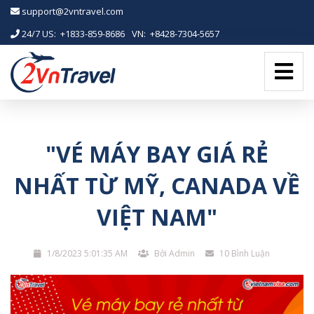
-->
support@2vntravel.com
24/7 US: +1833-859-8686
-
VN: +8428-7304-5657
"VÉ MÁY BAY GIÁ RẺ
NHẤT TỪ MỸ, CANADA VỀ
VIỆT NAM"
1/8/2023 5:01:35 AM
Bởi Admin
10 Bình Luận