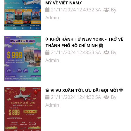
MỸ VỀ VIỆT NAM⚡️
21/11/2024 12:49:32 SA
By
Admin
✈ KHỞI HÀNH TỪ NEW YORK - TRỞ VỀ
THÀNH PHỐ HỒ CHÍ MINH 🙆
21/11/2024 12:48:33 SA
By
Admin
🌸 VI VU XUÂN TỚI, ƯU ĐÃI GỌI MỜI 💛
21/11/2024 12:44:32 SA
By
Admin