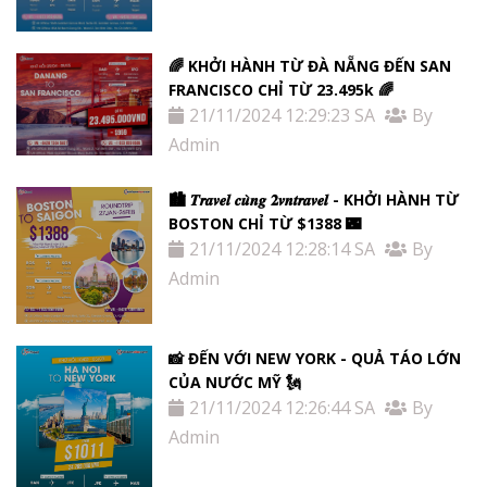
🌈 KHỞI HÀNH TỪ ĐÀ NẴNG ĐẾN SAN
FRANCISCO CHỈ TỪ 23.495k 🌈
21/11/2024 12:29:23 SA
By
Admin
🏙 𝑻𝒓𝒂𝒗𝒆𝒍 𝒄𝒖̀𝒏𝒈 𝟐𝒗𝒏𝒕𝒓𝒂𝒗𝒆𝒍 - KHỞI HÀNH TỪ
BOSTON CHỈ TỪ $1388 🌃
21/11/2024 12:28:14 SA
By
Admin
📸 ĐẾN VỚI NEW YORK - QUẢ TÁO LỚN
CỦA NƯỚC MỸ 🗽
21/11/2024 12:26:44 SA
By
Admin