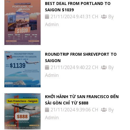
BEST DEAL FROM PORTLAND TO
SAIGON $1039
21/11/2024 9:41:31 CH
By
Admin
ROUNDTRIP FROM SHREVEPORT TO
SAIGON
21/11/2024 9:40:22 CH
By
Admin
KHỞI HÀNH TỪ SAN FRANCISCO ĐẾN
SÀI GÒN CHỈ TỪ $888
21/11/2024 9:39:06 CH
By
Admin