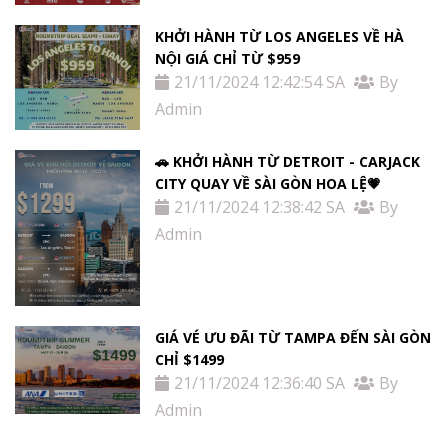
KHỞI HÀNH TỪ LOS ANGELES VỀ HÀ
NỘI GIÁ CHỈ TỪ $959
21/11/2024 12:42:54 SA
By
Admin
🚗 KHỞI HÀNH TỪ DETROIT - CARJACK
CITY QUAY VỀ SÀI GÒN HOA LỆ💗
21/11/2024 12:38:42 SA
By
Admin
GIÁ VÉ ƯU ĐÃI TỪ TAMPA ĐẾN SÀI GÒN
CHỈ $1499
21/11/2024 12:36:40 SA
By
Admin