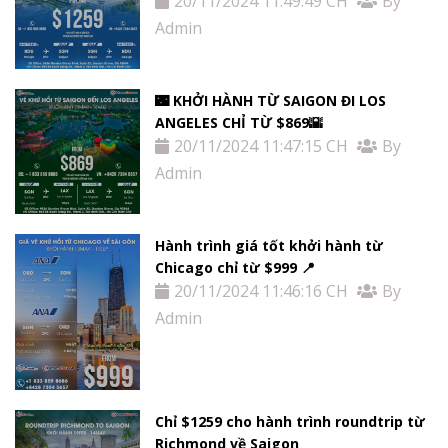
20/11/2024 11:49:49 CH
By
Admin
🌃 KHỞI HÀNH TỪ SAIGON ĐI LOS
ANGELES CHỈ TỪ $869🌇
20/11/2024 11:47:15 CH
By
Admin
Hành trình giá tốt khởi hành từ
Chicago chỉ từ $999 📍
20/11/2024 11:46:16 CH
By
Admin
Chỉ $1259 cho hành trình roundtrip từ
Richmond về Saigon