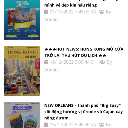
mình vẻ đẹp khí hậu riêng
21/12/2022 7:43:02 SA
By
Admin
🔥🔥🔥HOT NEWS: HONG KONG MỞ CỬA
TRỞ LẠI THU HÚT DU LỊCH 🔥🔥
16/12/2022 9:09:44 CH
By
Admin
NEW ORLEANS - thành phố "Big Easy"
sôi động hương vị Creole và Cajun cay
nồng đượm
15/12/2022 5:46:36 SA
By