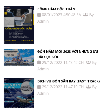
CÔNG HÀM ĐỘC THÂN
08/01/2023 4:50:48 SA
By
Admin
ĐÓN NĂM MỚI 2023 VỚI NHỮNG ƯU
ĐÃI CỰC SỐC
29/12/2022 11:48:42 CH
By
Admin
DỊCH VỤ ĐÓN SÂN BAY (FAST TRACK)
29/12/2022 11:47:19 CH
By
Admin