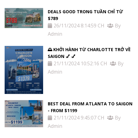
DEALS GOOD TRONG TUẦN CHỈ TỪ
$789
26/11/2024 8:14:59 CH
By
Admin
🌅 KHỞI HÀNH TỪ CHARLOTTE TRỞ VỀ
SAIGON 💅 💅
21/11/2024 10:52:16 CH
By
Admin
BEST DEAL FROM ATLANTA TO SAIGON
- FROM $1199
21/11/2024 9:45:07 CH
By
Admin