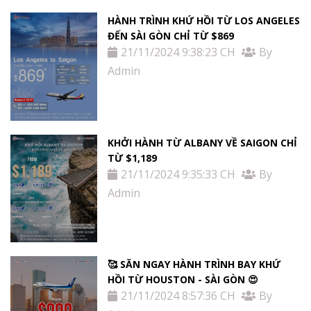
HÀNH TRÌNH KHỨ HỒI TỪ LOS ANGELES
ĐẾN SÀI GÒN CHỈ TỪ $869
21/11/2024 9:38:23 CH
By
Admin
KHỞI HÀNH TỪ ALBANY VỀ SAIGON CHỈ
TỪ $1,189
21/11/2024 9:35:33 CH
By
Admin
🥰 SĂN NGAY HÀNH TRÌNH BAY KHỨ
HỒI TỪ HOUSTON - SÀI GÒN 😍
21/11/2024 8:57:36 CH
By