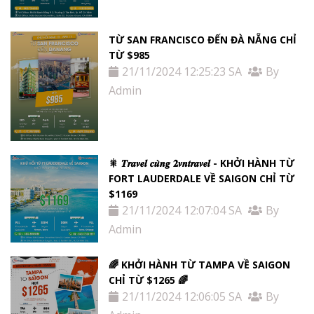
TỪ SAN FRANCISCO ĐẾN ĐÀ NẴNG CHỈ
TỪ $985
21/11/2024 12:25:23 SA
By
Admin
🎇 𝑻𝒓𝒂𝒗𝒆𝒍 𝒄𝒖̀𝒏𝒈 𝟐𝒗𝒏𝒕𝒓𝒂𝒗𝒆𝒍 - KHỞI HÀNH TỪ
FORT LAUDERDALE VỀ SAIGON CHỈ TỪ
$1169
21/11/2024 12:07:04 SA
By
Admin
🌈 KHỞI HÀNH TỪ TAMPA VỀ SAIGON
CHỈ TỪ $1265 🌈
21/11/2024 12:06:05 SA
By