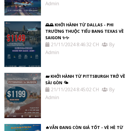
Admin
🌄🌄 KHỞI HÀNH TỪ DALLAS - PHI
TRƯỜNG THUỘC TIỂU BANG TEXAS VỀ
SAIGON ✨✨
21/11/2024 8:46:32 CH
By
Admin
🐋 KHỞI HÀNH TỪ PITTSBURGH TRỞ VỀ
SÀI GÒN 🌤
21/11/2024 8:45:02 CH
By
Admin
🔥VẪN ĐANG CÒN GIÁ TỐT - VÈ HÈ TỪ