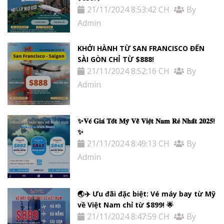
21/11/2024 8:53:42 CH
By
Admin
KHỞI HÀNH TỪ SAN FRANCISCO ĐẾN
SÀI GÒN CHỈ TỪ $888!
21/11/2024 8:52:16 CH
By
Admin
✨𝐕𝐞́ 𝐆𝐢𝐚́ 𝐓𝐨̂́𝐭 𝐌𝐲̃ 𝐕𝐞̂̀ 𝐕𝐢𝐞̣̂𝐭 𝐍𝐚𝐦 𝐑𝐞̉ 𝐍𝐡𝐚̂́𝐭 𝟐𝟎𝟐𝟓!
✨
21/11/2024 8:49:13 CH
By
Admin
🌏✈️ Ưu đãi đặc biệt: Vé máy bay từ Mỹ
về Việt Nam chỉ từ $899! 🌟
21/11/2024 8:47:59 CH
By