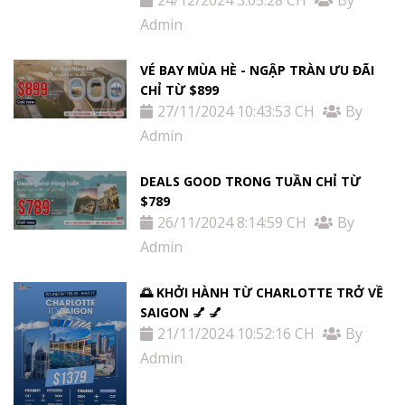
Admin
VÉ BAY MÙA HÈ - NGẬP TRÀN ƯU ĐÃI
CHỈ TỪ $899
Trang
27/11/2024 10:43:53 CH
By
Admin
Chủ
DEALS GOOD TRONG TUẦN CHỈ TỪ
Vé
$789
26/11/2024 8:14:59 CH
By
Máy
Admin
Bay
🌅 KHỞI HÀNH TỪ CHARLOTTE TRỞ VỀ
SAIGON 💅 💅
Tour
21/11/2024 10:52:16 CH
By
Admin
Miễn