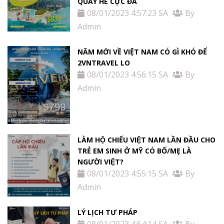
QUẪY HÈ CỰC ĐÃ
08/01/2023 4:57:23 SA
By
Admin
NĂM MỚI VỀ VIỆT NAM CÓ GÌ KHÓ ĐỂ
2VNTRAVEL LO
08/01/2023 4:56:15 SA
By
Admin
LÀM HỘ CHIẾU VIỆT NAM LẦN ĐẦU CHO
TRẺ EM SINH Ở MỸ CÓ BỐ/MẸ LÀ
NGƯỜI VIỆT?
08/01/2023 4:55:15 SA
By
Admin
LÝ LỊCH TƯ PHÁP
08/01/2023 4:54:14 SA
By