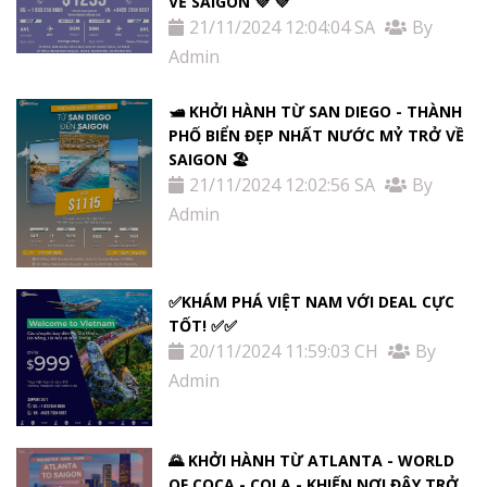
VỀ SAIGON 💜 💜
21/11/2024 12:04:04 SA
By
Admin
🛥️ KHỞI HÀNH TỪ SAN DIEGO - THÀNH
PHỐ BIỂN ĐẸP NHẤT NƯỚC MỶ TRỞ VỀ
SAIGON 🏖️
21/11/2024 12:02:56 SA
By
Admin
✅KHÁM PHÁ VIỆT NAM VỚI DEAL CỰC
TỐT! ✅✅
20/11/2024 11:59:03 CH
By
Admin
🌄 KHỞI HÀNH TỪ ATLANTA - WORLD
OF COCA - COLA - KHIẾN NƠI ĐÂY TRỞ