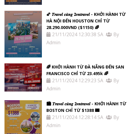
🌠 𝑻𝒓𝒂𝒗𝒆𝒍 𝒄𝒖̀𝒏𝒈 𝟐𝒗𝒏𝒕𝒓𝒂𝒗𝒆𝒍 - KHỞI HÀNH TỪ
HÀ NỘI ĐẾN HOUSTON CHỈ TỪ
28.290.000VND ($1150) 🌈
21/11/2024 12:30:38 SA
By
Admin
🌈 KHỞI HÀNH TỪ ĐÀ NẴNG ĐẾN SAN
FRANCISCO CHỈ TỪ 23.495k 🌈
21/11/2024 12:29:23 SA
By
Admin
🏙 𝑻𝒓𝒂𝒗𝒆𝒍 𝒄𝒖̀𝒏𝒈 𝟐𝒗𝒏𝒕𝒓𝒂𝒗𝒆𝒍 - KHỞI HÀNH TỪ
BOSTON CHỈ TỪ $1388 🌃
21/11/2024 12:28:14 SA
By
Admin