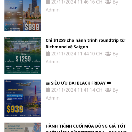
20/11/2024 11:46:16 CH
By
Admin
Chỉ $1259 cho hành trình roundtrip từ
Richmond về Saigon
20/11/2024 11:44:10 CH
By
Admin
🎫 SIÊU ƯU ĐÃI BLACK FRIDAY 🎟
20/11/2024 11:41:14 CH
By
Admin
HÀNH TRÌNH CUỐI MÙA ĐÔNG GIÁ TỐT