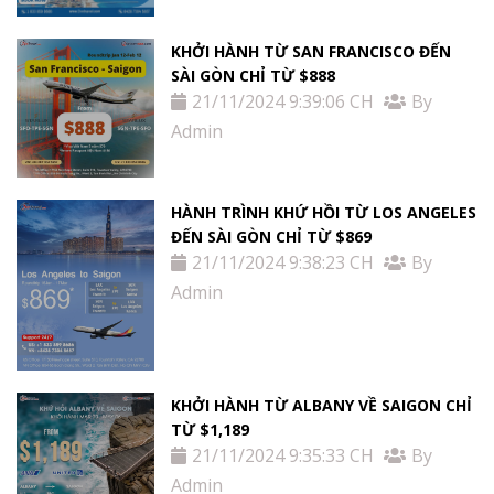
Tin
tức
KHỞI HÀNH TỪ SAN FRANCISCO ĐẾN
SÀI GÒN CHỈ TỪ $888
21/11/2024 9:39:06 CH
By
Liên
Admin
Hệ
HÀNH TRÌNH KHỨ HỒI TỪ LOS ANGELES
ĐẾN SÀI GÒN CHỈ TỪ $869
21/11/2024 9:38:23 CH
By
Admin
KHỞI HÀNH TỪ ALBANY VỀ SAIGON CHỈ
TỪ $1,189
21/11/2024 9:35:33 CH
By
Admin