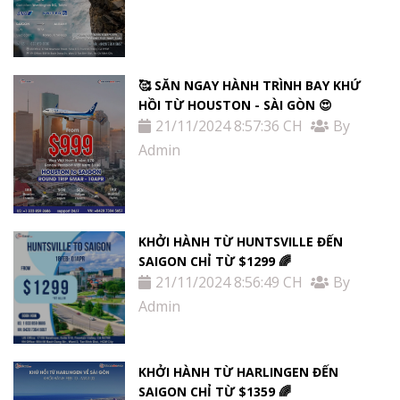
🥰 SĂN NGAY HÀNH TRÌNH BAY KHỨ
HỒI TỪ HOUSTON - SÀI GÒN 😍
21/11/2024 8:57:36 CH
By
Admin
KHỞI HÀNH TỪ HUNTSVILLE ĐẾN
SAIGON CHỈ TỪ $1299 🌈
21/11/2024 8:56:49 CH
By
Admin
KHỞI HÀNH TỪ HARLINGEN ĐẾN
SAIGON CHỈ TỪ $1359 🌈