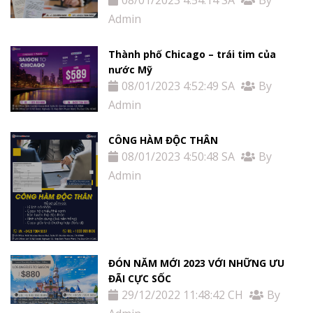
Admin
Thành phố Chicago – trái tim của
nước Mỹ
08/01/2023 4:52:49 SA
By
Admin
CÔNG HÀM ĐỘC THÂN
08/01/2023 4:50:48 SA
By
Admin
ĐÓN NĂM MỚI 2023 VỚI NHỮNG ƯU
ĐÃI CỰC SỐC
29/12/2022 11:48:42 CH
By