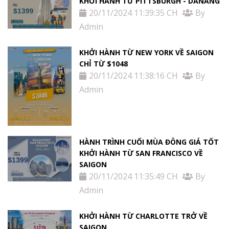
KHỞI HÀNH TỪ PITTSBURGH - DANANG
20/11/2024 11:39:35 CH
By
Admin
KHỞI HÀNH TỪ NEW YORK VỀ SAIGON
CHỈ TỪ $1048
20/11/2024 11:38:16 CH
By
Admin
HÀNH TRÌNH CUỐI MÙA ĐÔNG GIÁ TỐT
KHỞI HÀNH TỪ SAN FRANCISCO VỀ
SAIGON
20/11/2024 11:35:49 CH
By
Admin
KHỞI HÀNH TỪ CHARLOTTE TRỞ VỀ
SAIGON