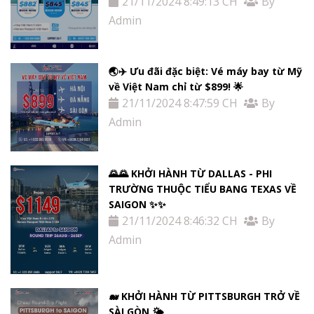
21/11/2024 8:49:13 CH
By
Admin
🌏✈️ Ưu đãi đặc biệt: Vé máy bay từ Mỹ
về Việt Nam chỉ từ $899! 🌟
21/11/2024 8:47:59 CH
By
Admin
🌄🌄 KHỞI HÀNH TỪ DALLAS - PHI
TRƯỜNG THUỘC TIỂU BANG TEXAS VỀ
SAIGON ✨✨
21/11/2024 8:46:32 CH
By
Admin
🐋 KHỞI HÀNH TỪ PITTSBURGH TRỞ VỀ
SÀI GÒN 🌤