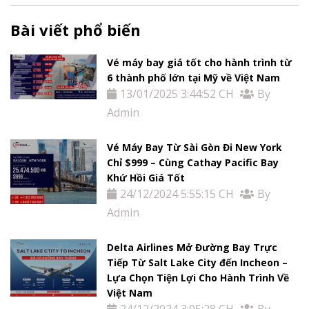
Bài viết phổ biến
Vé máy bay giá tốt cho hành trình từ
6 thành phố lớn tại Mỹ về Việt Nam
13/01/2025 3:44:52 CH
By
Admin
Vé Máy Bay Từ Sài Gòn Đi New York
Chỉ $999 – Cùng Cathay Pacific Bay
Khứ Hồi Giá Tốt
24/12/2024 5:55:15 CH
By
Admin
Delta Airlines Mở Đường Bay Trực
Tiếp Từ Salt Lake City đến Incheon –
Lựa Chọn Tiện Lợi Cho Hành Trình Về
Việt Nam
24/12/2024 3:05:28 CH
By