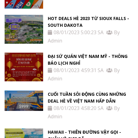
HOT DEALS HÈ 2023 TỪ SIOUX FALLS -
SOUTH DAKOTA
08/01/2023 5:00:23 SA
By
Admin
ĐẠI SỨ QUÁN VIỆT NAM MỸ - THÔNG
BÁO LỊCH NGHỈ
08/01/2023 4:59:31 SA
By
Admin
CUỐI TUẦN SÔI ĐỘNG CÙNG NHỮNG
DEAL HÈ VỀ VIỆT NAM HẤP DẪN
08/01/2023 4:58:20 SA
By
Admin
HAWAII - THIÊN ĐƯỜNG VẬY GỌI -