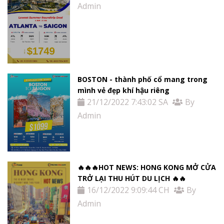
Admin
BOSTON - thành phố cổ mang trong
mình vẻ đẹp khí hậu riêng
21/12/2022 7:43:02 SA
By
Admin
🔥🔥🔥HOT NEWS: HONG KONG MỞ CỬA
TRỞ LẠI THU HÚT DU LỊCH 🔥🔥
16/12/2022 9:09:44 CH
By
Admin