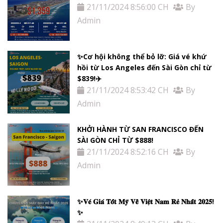
21/11/2024 8:56:00 CH
By
Admin
✨Cơ hội không thể bỏ lỡ: Giá vé khứ
hồi từ Los Angeles đến Sài Gòn chỉ từ
$839!✈️
21/11/2024 8:53:42 CH
By
Admin
KHỞI HÀNH TỪ SAN FRANCISCO ĐẾN
SÀI GÒN CHỈ TỪ $888!
21/11/2024 8:52:16 CH
By
Admin
✨𝐕𝐞́ 𝐆𝐢𝐚́ 𝐓𝐨̂́𝐭 𝐌𝐲̃ 𝐕𝐞̂̀ 𝐕𝐢𝐞̣̂𝐭 𝐍𝐚𝐦 𝐑𝐞̉ 𝐍𝐡𝐚̂́𝐭 𝟐𝟎𝟐𝟓!
✨