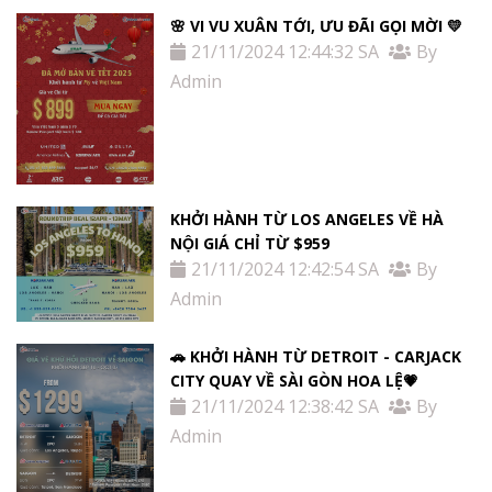
🌸 VI VU XUÂN TỚI, ƯU ĐÃI GỌI MỜI 💛
21/11/2024 12:44:32 SA
By
Admin
KHỞI HÀNH TỪ LOS ANGELES VỀ HÀ
NỘI GIÁ CHỈ TỪ $959
21/11/2024 12:42:54 SA
By
Admin
🚗 KHỞI HÀNH TỪ DETROIT - CARJACK
CITY QUAY VỀ SÀI GÒN HOA LỆ💗
21/11/2024 12:38:42 SA
By
Admin