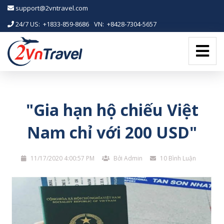
-->
support@2vntravel.com
24/7 US: +1833-859-8686
-
VN: +8428-7304-5657
"Gia hạn hộ chiếu Việt
Nam chỉ với 200 USD"
11/17/2020 4:00:57 PM
Bởi Admin
10 Bình Luận