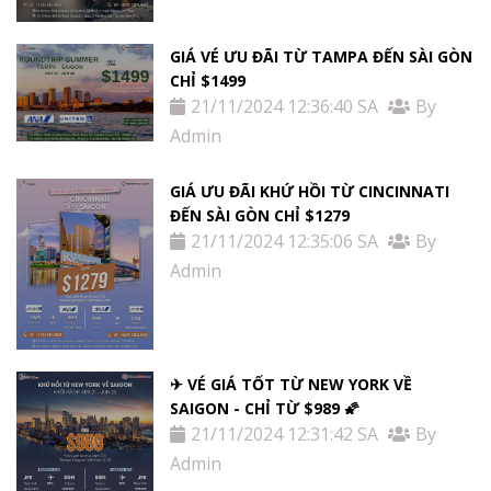
GIÁ VÉ ƯU ĐÃI TỪ TAMPA ĐẾN SÀI GÒN
CHỈ $1499
21/11/2024 12:36:40 SA
By
Admin
GIÁ ƯU ĐÃI KHỨ HỒI TỪ ​​CINCINNATI
ĐẾN SÀI GÒN CHỈ $1279
21/11/2024 12:35:06 SA
By
Admin
✈ VÉ GIÁ TỐT TỪ NEW YORK VỀ
SAIGON - CHỈ TỪ $989 🌠
21/11/2024 12:31:42 SA
By
Admin