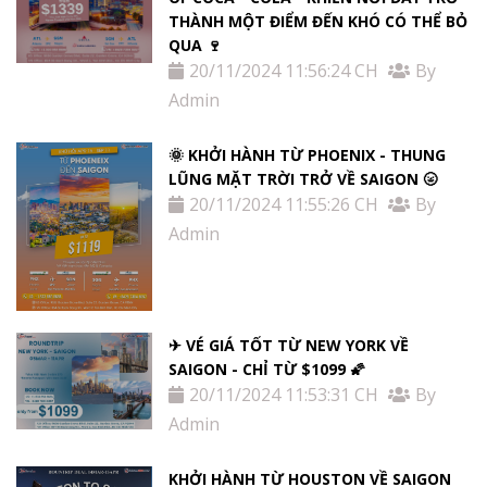
THÀNH MỘT ĐIỂM ĐẾN KHÓ CÓ THỂ BỎ
QUA 🍷
20/11/2024 11:56:24 CH
By
Admin
🌞 KHỞI HÀNH TỪ PHOENIX - THUNG
LŨNG MẶT TRỜI TRỞ VỀ SAIGON 🌝
20/11/2024 11:55:26 CH
By
Admin
✈ VÉ GIÁ TỐT TỪ NEW YORK VỀ
SAIGON - CHỈ TỪ $1099 🌠
20/11/2024 11:53:31 CH
By
Admin
KHỞI HÀNH TỪ HOUSTON VỀ SAIGON