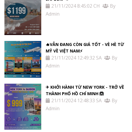
21/11/2024 8:45:02 CH
By
Admin
🔥VẪN ĐANG CÒN GIÁ TỐT - VÈ HÈ TỪ
MỸ VỀ VIỆT NAM⚡️
21/11/2024 12:49:32 SA
By
Admin
✈ KHỞI HÀNH TỪ NEW YORK - TRỞ VỀ
THÀNH PHỐ HỒ CHÍ MINH 🙆
21/11/2024 12:48:33 SA
By
Admin