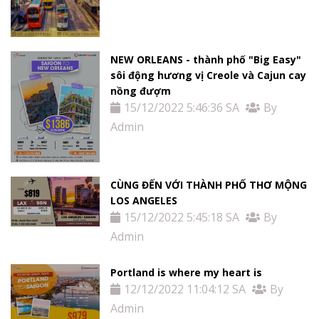
NEW ORLEANS - thành phố "Big Easy"
sôi động hương vị Creole và Cajun cay
nồng đượm
15/12/2022 5:46:36 SA
By
Admin
CÙNG ĐẾN VỚI THÀNH PHỐ THƠ MỘNG
LOS ANGELES
15/12/2022 5:45:18 SA
By
Admin
Portland is where my heart is
12/12/2022 11:04:12 SA
By
Admin