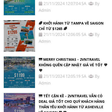
21/11/2024 12:07:04 SA
By
Admin
🌈 KHỞI HÀNH TỪ TAMPA VỀ SAIGON
CHỈ TỪ $1265 🌈
21/11/2024 12:06:05 SA
By
Admin
🌁 MERRY CHRISTMAS - 2VNTRAVEL
KHÔNG QUÊN CẬP NHẬT GIÁ VÉ TỐT 💜
💜
21/11/2024 12:05:19 SA
By
Admin
🌁 TẾT CẬN KỀ - 2VNTRAVEL VẪN CÓ
DEAL GIÁ TỐT CHO QUÝ KHÁCH HÀNG
THÂN YÊU KHỞI HÀNH TỪ ASHEVILLE