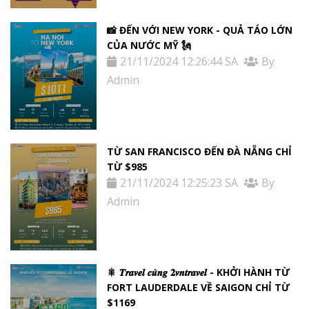
📸 ĐẾN VỚI NEW YORK - QUẢ TÁO LỚN
CỦA NƯỚC MỸ 🗽
21/11/2024 12:26:44 SA
By
Admin
TỪ SAN FRANCISCO ĐẾN ĐÀ NẴNG CHỈ
TỪ $985
21/11/2024 12:25:23 SA
By
Admin
🎇 𝑻𝒓𝒂𝒗𝒆𝒍 𝒄𝒖̀𝒏𝒈 𝟐𝒗𝒏𝒕𝒓𝒂𝒗𝒆𝒍 - KHỞI HÀNH TỪ
FORT LAUDERDALE VỀ SAIGON CHỈ TỪ
$1169