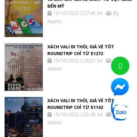
ĐẾN MỸ
15/10/2022 2:27:46 SA
By
Admin
XÁCH VALI ĐI THÔI, GIÁ VÉ TỐT
ROUNDTRIP CHỈ TỪ $1272
15/10/2022 2:26:31 SA
By
Admin
XÁCH VALI ĐI THÔI, GIÁ VÉ TỐT
ROUNDTRIP CHỈ TỪ $1142
15/10/2022 2:25:49 SA
By
Admin