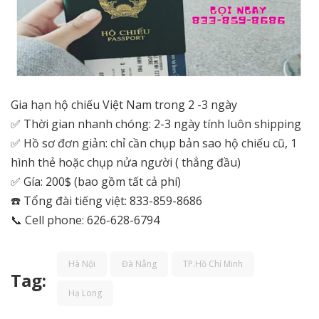
Gia hạn hộ chiếu Việt Nam trong 2 -3 ngày
✅ Thời gian nhanh chóng: 2-3 ngày tính luôn shipping
✅ Hồ sơ đơn giản: chỉ cần chụp bản sao hộ chiếu cũ, 1
hình thẻ hoặc chụp nửa người ( thẳng đầu)
✅ Gía: 200$ (bao gồm tất cả phí)
☎️ Tổng đài tiếng việt: 833-859-8686
📞 Cell phone: 626-628-6794
Hà Nội
Đà Nẵng
TP.Hồ Chí Minh
Tag:
Hạ Long