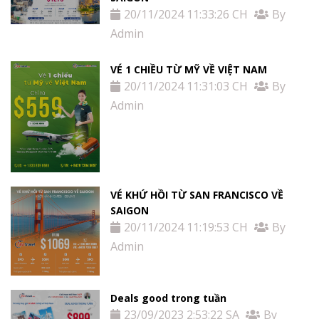
20/11/2024 11:33:26 CH
By
Admin
VÉ 1 CHIỀU TỪ MỸ VỀ VIỆT NAM
20/11/2024 11:31:03 CH
By
Admin
VÉ KHỨ HỒI TỪ SAN FRANCISCO VỀ
SAIGON
20/11/2024 11:19:53 CH
By
Admin
Deals good trong tuần
23/09/2023 2:53:22 SA
By