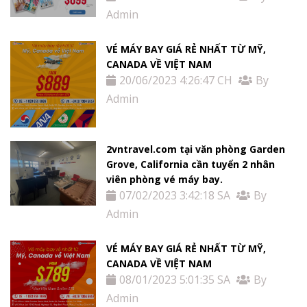
Admin
VÉ MÁY BAY GIÁ RẺ NHẤT TỪ MỸ,
CANADA VỀ VIỆT NAM
20/06/2023 4:26:47 CH
By
Admin
2vntravel.com tại văn phòng Garden
Grove, California cần tuyển 2 nhân
viên phòng vé máy bay.
07/02/2023 3:42:18 SA
By
Admin
VÉ MÁY BAY GIÁ RẺ NHẤT TỪ MỸ,
CANADA VỀ VIỆT NAM
08/01/2023 5:01:35 SA
By
Admin