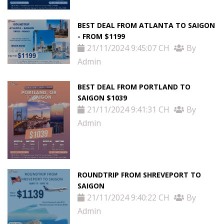
Thị
BEST DEAL FROM ATLANTA TO SAIGON
Thực
- FROM $1199
21/11/2024 9:45:07 CH
By
Việt
Admin
Nam
BEST DEAL FROM PORTLAND TO
SAIGON $1039
Dịch
21/11/2024 9:41:31 CH
By
Admin
vụ
khác
ROUNDTRIP FROM SHREVEPORT TO
Khuyến
SAIGON
21/11/2024 9:40:22 CH
By
mãi
Admin