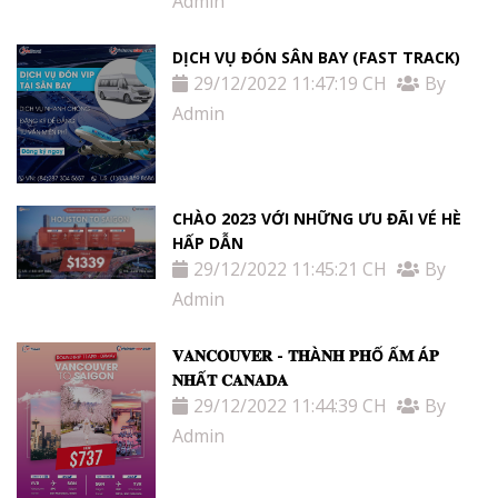
Admin
DỊCH VỤ ĐÓN SÂN BAY (FAST TRACK)
29/12/2022 11:47:19 CH
By
Admin
CHÀO 2023 VỚI NHỮNG ƯU ĐÃI VÉ HÈ
HẤP DẪN
29/12/2022 11:45:21 CH
By
Admin
𝐕𝐀𝐍𝐂𝐎𝐔𝐕𝐄𝐑 - 𝐓𝐇À𝐍𝐇 𝐏𝐇Ố Ấ𝐌 Á𝐏
𝐍𝐇Ấ𝐓 𝐂𝐀𝐍𝐀𝐃𝐀
29/12/2022 11:44:39 CH
By
Admin