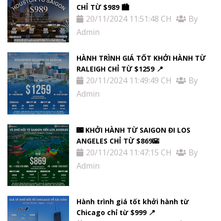
CHỈ TỪ $989 🏙
20/11/2024 11:51:48 CH
By
Admin
HÀNH TRÌNH GIÁ TỐT KHỞI HÀNH TỪ
RALEIGH CHỈ TỪ $1259 📍
20/11/2024 11:49:49 CH
By
Admin
🌃 KHỞI HÀNH TỪ SAIGON ĐI LOS
ANGELES CHỈ TỪ $869🌇
20/11/2024 11:47:15 CH
By
Admin
Hành trình giá tốt khởi hành từ
Chicago chỉ từ $999 📍