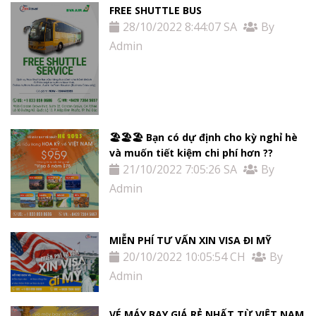
FREE SHUTTLE BUS
28/10/2022 8:44:07 SA
By
Admin
🏖🏖🏖 Bạn có dự định cho kỳ nghỉ hè
và muốn tiết kiệm chi phí hơn ??
21/10/2022 7:05:26 SA
By
Admin
MIỄN PHÍ TƯ VẤN XIN VISA ĐI MỸ
20/10/2022 10:05:54 CH
By
Admin
VÉ MÁY BAY GIÁ RẺ NHẤT TỪ VIỆT NAM