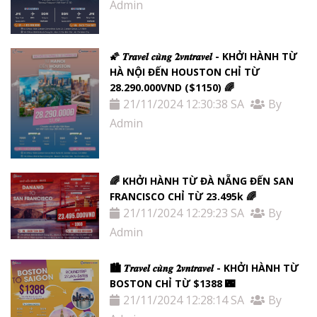
Admin
🌠 𝑻𝒓𝒂𝒗𝒆𝒍 𝒄𝒖̀𝒏𝒈 𝟐𝒗𝒏𝒕𝒓𝒂𝒗𝒆𝒍 - KHỞI HÀNH TỪ
HÀ NỘI ĐẾN HOUSTON CHỈ TỪ
28.290.000VND ($1150) 🌈
21/11/2024 12:30:38 SA
By
Admin
🌈 KHỞI HÀNH TỪ ĐÀ NẴNG ĐẾN SAN
FRANCISCO CHỈ TỪ 23.495k 🌈
21/11/2024 12:29:23 SA
By
Admin
🏙 𝑻𝒓𝒂𝒗𝒆𝒍 𝒄𝒖̀𝒏𝒈 𝟐𝒗𝒏𝒕𝒓𝒂𝒗𝒆𝒍 - KHỞI HÀNH TỪ
BOSTON CHỈ TỪ $1388 🌃
21/11/2024 12:28:14 SA
By