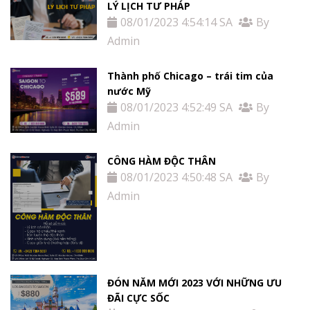
LÝ LỊCH TƯ PHÁP
08/01/2023 4:54:14 SA
By
Admin
Thành phố Chicago – trái tim của
nước Mỹ
08/01/2023 4:52:49 SA
By
Admin
CÔNG HÀM ĐỘC THÂN
08/01/2023 4:50:48 SA
By
Admin
ĐÓN NĂM MỚI 2023 VỚI NHỮNG ƯU
ĐÃI CỰC SỐC