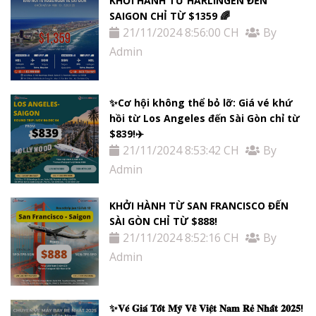
KHỞI HÀNH TỪ HARLINGEN ĐẾN
SAIGON CHỈ TỪ $1359 🌈
21/11/2024 8:56:00 CH
By
Admin
✨Cơ hội không thể bỏ lỡ: Giá vé khứ
hồi từ Los Angeles đến Sài Gòn chỉ từ
$839!✈️
21/11/2024 8:53:42 CH
By
Admin
KHỞI HÀNH TỪ SAN FRANCISCO ĐẾN
SÀI GÒN CHỈ TỪ $888!
21/11/2024 8:52:16 CH
By
Admin
✨𝐕𝐞́ 𝐆𝐢𝐚́ 𝐓𝐨̂́𝐭 𝐌𝐲̃ 𝐕𝐞̂̀ 𝐕𝐢𝐞̣̂𝐭 𝐍𝐚𝐦 𝐑𝐞̉ 𝐍𝐡𝐚̂́𝐭 𝟐𝟎𝟐𝟓!