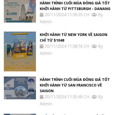
HÀNH TRÌNH CUỐI MÙA ĐÔNG GIÁ TỐT
KHỞI HÀNH TỪ PITTSBURGH - DANANG
20/11/2024 11:39:35 CH
By
Admin
KHỞI HÀNH TỪ NEW YORK VỀ SAIGON
CHỈ TỪ $1048
20/11/2024 11:38:16 CH
By
Admin
HÀNH TRÌNH CUỐI MÙA ĐÔNG GIÁ TỐT
KHỞI HÀNH TỪ SAN FRANCISCO VỀ
SAIGON
20/11/2024 11:35:49 CH
By
Admin