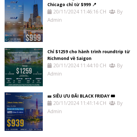
Chicago chỉ từ $999 📍
20/11/2024 11:46:16 CH
By
Admin
Chỉ $1259 cho hành trình roundtrip từ
Richmond về Saigon
20/11/2024 11:44:10 CH
By
Admin
🎫 SIÊU ƯU ĐÃI BLACK FRIDAY 🎟
20/11/2024 11:41:14 CH
By
Admin