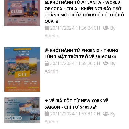
🌄 KHỞI HÀNH TỪ ATLANTA - WORLD
OF COCA - COLA - KHIẾN NƠI ĐÂY TRỞ
THÀNH MỘT ĐIỂM ĐẾN KHÓ CÓ THỂ BỎ
QUA 🍷
20/11/2024 11:56:24 CH
By
Admin
🌞 KHỞI HÀNH TỪ PHOENIX - THUNG
LŨNG MẶT TRỜI TRỞ VỀ SAIGON 🌝
20/11/2024 11:55:26 CH
By
Admin
✈ VÉ GIÁ TỐT TỪ NEW YORK VỀ
SAIGON - CHỈ TỪ $1099 🌠
20/11/2024 11:53:31 CH
By
Admin