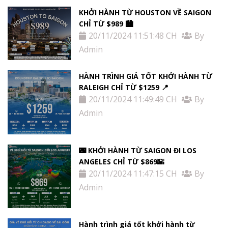
KHỞI HÀNH TỪ HOUSTON VỀ SAIGON
CHỈ TỪ $989 🏙
20/11/2024 11:51:48 CH
By
Admin
HÀNH TRÌNH GIÁ TỐT KHỞI HÀNH TỪ
RALEIGH CHỈ TỪ $1259 📍
20/11/2024 11:49:49 CH
By
Admin
🌃 KHỞI HÀNH TỪ SAIGON ĐI LOS
ANGELES CHỈ TỪ $869🌇
20/11/2024 11:47:15 CH
By
Admin
Hành trình giá tốt khởi hành từ