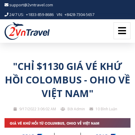
-->
support@2vntravel.com
24/7 US: +1833-859-8686
-
VN: +8428-7304-5657
"CHỈ $1130 GIÁ VÉ KHỨ
HỒI COLOMBUS - OHIO VỀ
VIỆT NAM"
9/17/2022 3:06:02 AM
Bởi Admin
10 Bình Luận