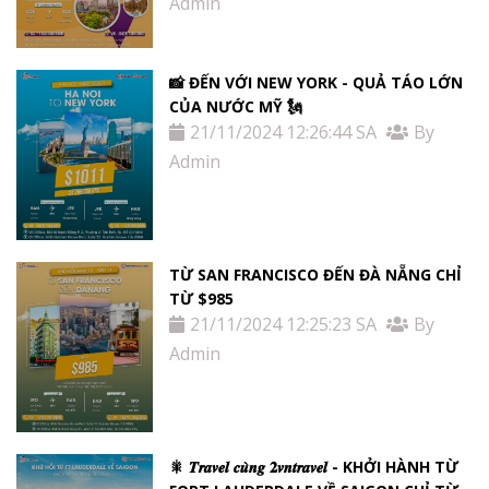
Admin
📸 ĐẾN VỚI NEW YORK - QUẢ TÁO LỚN
CỦA NƯỚC MỸ 🗽
21/11/2024 12:26:44 SA
By
Admin
TỪ SAN FRANCISCO ĐẾN ĐÀ NẴNG CHỈ
TỪ $985
21/11/2024 12:25:23 SA
By
Admin
🎇 𝑻𝒓𝒂𝒗𝒆𝒍 𝒄𝒖̀𝒏𝒈 𝟐𝒗𝒏𝒕𝒓𝒂𝒗𝒆𝒍 - KHỞI HÀNH TỪ