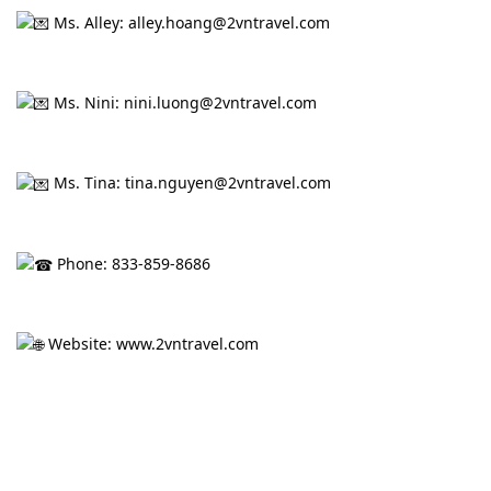
Thị
 Ms. Alley: alley.hoang@2vntravel.com
Thực
 Ms. Nini: nini.luong@2vntravel.com
Việt
Nam
 Ms. Tina: tina.nguyen@2vntravel.com
Dịch
 Phone: 833-859-8686
vụ
khác
 Website: 
www.2vntravel.com
Khuyến
mãi