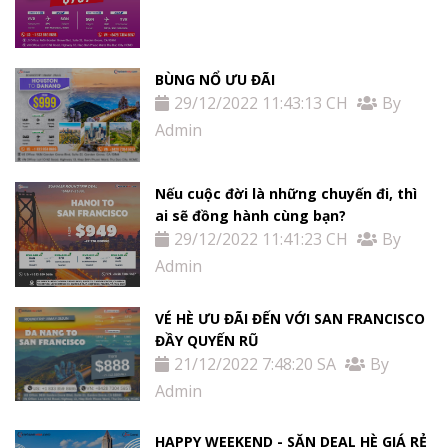
BÙNG NỔ ƯU ĐÃI
29/12/2022 11:43:13 CH
By
Admin
Nếu cuộc đời là những chuyến đi, thì
ai sẽ đồng hành cùng bạn?
29/12/2022 11:41:23 CH
By
Admin
VÉ HÈ ƯU ĐÃI ĐẾN VỚI SAN FRANCISCO
ĐẦY QUYẾN RŨ
21/12/2022 7:48:20 SA
By
Admin
HAPPY WEEKEND - SĂN DEAL HÈ GIÁ RẺ