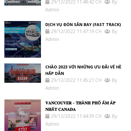
29/12/2022 11:48:42 CH
By
Admin
DỊCH VỤ ĐÓN SÂN BAY (FAST TRACK)
29/12/2022 11:47:19 CH
By
Admin
CHÀO 2023 VỚI NHỮNG ƯU ĐÃI VÉ HÈ
HẤP DẪN
29/12/2022 11:45:21 CH
By
Admin
𝐕𝐀𝐍𝐂𝐎𝐔𝐕𝐄𝐑 - 𝐓𝐇À𝐍𝐇 𝐏𝐇Ố Ấ𝐌 Á𝐏
𝐍𝐇Ấ𝐓 𝐂𝐀𝐍𝐀𝐃𝐀
29/12/2022 11:44:39 CH
By
Admin