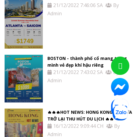
21/12/2022 7:46:06 SA
By
Admin
BOSTON - thành phố cổ mang trong
mình vẻ đẹp khí hậu riêng
21/12/2022 7:43:02 SA
By
Admin
🔥🔥🔥HOT NEWS: HONG KONG MỞ CỬA
TRỞ LẠI THU HÚT DU LỊCH 🔥🔥
16/12/2022 9:09:44 CH
By
Admin