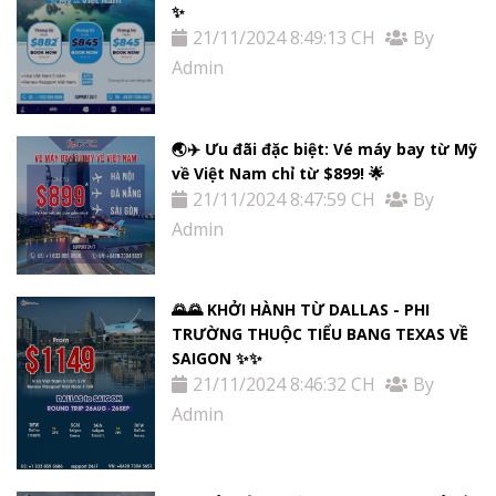
✨
21/11/2024 8:49:13 CH
By
Admin
🌏✈️ Ưu đãi đặc biệt: Vé máy bay từ Mỹ
về Việt Nam chỉ từ $899! 🌟
21/11/2024 8:47:59 CH
By
Admin
🌄🌄 KHỞI HÀNH TỪ DALLAS - PHI
TRƯỜNG THUỘC TIỂU BANG TEXAS VỀ
SAIGON ✨✨
21/11/2024 8:46:32 CH
By
Admin