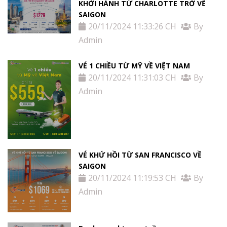
KHỞI HÀNH TỪ CHARLOTTE TRỞ VỀ
SAIGON
20/11/2024 11:33:26 CH
By
Admin
VÉ 1 CHIỀU TỪ MỸ VỀ VIỆT NAM
20/11/2024 11:31:03 CH
By
Admin
VÉ KHỨ HỒI TỪ SAN FRANCISCO VỀ
SAIGON
20/11/2024 11:19:53 CH
By
Admin