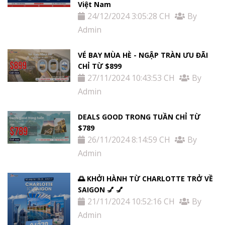
Việt Nam
24/12/2024 3:05:28 CH
By
Admin
VÉ BAY MÙA HÈ - NGẬP TRÀN ƯU ĐÃI
CHỈ TỪ $899
27/11/2024 10:43:53 CH
By
Admin
DEALS GOOD TRONG TUẦN CHỈ TỪ
$789
26/11/2024 8:14:59 CH
By
Admin
🌅 KHỞI HÀNH TỪ CHARLOTTE TRỞ VỀ
SAIGON 💅 💅
21/11/2024 10:52:16 CH
By
Admin