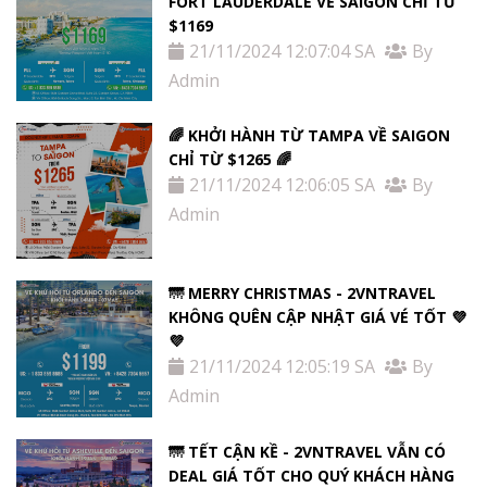
FORT LAUDERDALE VỀ SAIGON CHỈ TỪ
$1169
21/11/2024 12:07:04 SA
By
Admin
🌈 KHỞI HÀNH TỪ TAMPA VỀ SAIGON
CHỈ TỪ $1265 🌈
21/11/2024 12:06:05 SA
By
Admin
🌁 MERRY CHRISTMAS - 2VNTRAVEL
KHÔNG QUÊN CẬP NHẬT GIÁ VÉ TỐT 💜
💜
21/11/2024 12:05:19 SA
By
Admin
🌁 TẾT CẬN KỀ - 2VNTRAVEL VẪN CÓ
DEAL GIÁ TỐT CHO QUÝ KHÁCH HÀNG