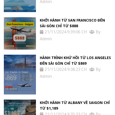
Admin
KHỞI HÀNH TỪ SAN FRANCISCO ĐẾN
SÀI GÒN CHỈ TỪ $888
21/11/2024 9:39:06 CH
By
Admin
HÀNH TRÌNH KHỨ HỒI TỪ LOS ANGELES
ĐẾN SÀI GÒN CHỈ TỪ $869
21/11/2024 9:38:23 CH
By
Admin
KHỞI HÀNH TỪ ALBANY VỀ SAIGON CHỈ
TỪ $1,189
21/11/2024 9:35:33 CH
By