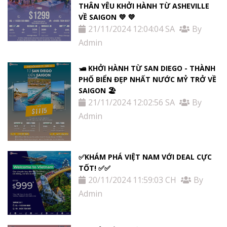
THÂN YÊU KHỞI HÀNH TỪ ASHEVILLE
VỀ SAIGON 💜 💜
21/11/2024 12:04:04 SA
By
Admin
🛥️ KHỞI HÀNH TỪ SAN DIEGO - THÀNH
PHỐ BIỂN ĐẸP NHẤT NƯỚC MỶ TRỞ VỀ
SAIGON 🏖️
21/11/2024 12:02:56 SA
By
Admin
✅KHÁM PHÁ VIỆT NAM VỚI DEAL CỰC
TỐT! ✅✅
20/11/2024 11:59:03 CH
By
Admin