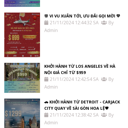
🌸 VI VU XUÂN TỚI, ƯU ĐÃI GỌI MỜI 💛
21/11/2024 12:44:32 SA
By
Admin
KHỞI HÀNH TỪ LOS ANGELES VỀ HÀ
NỘI GIÁ CHỈ TỪ $959
21/11/2024 12:42:54 SA
By
Admin
🚗 KHỞI HÀNH TỪ DETROIT - CARJACK
CITY QUAY VỀ SÀI GÒN HOA LỆ💗
21/11/2024 12:38:42 SA
By
Admin