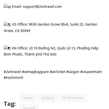
Tin
 Email: support@2vntravel.com
tức
 US Office: 9636 Garden Grove Blvd, Suite 22, Garden 
Liên
Grove, CA 92844
Hệ
 VN Office: Lô 10 Đường N2, Quốc Lộ 13, Phường Hiệp 
Bình Phước, Thành phố Thủ Đức
#2vntravel
#vemaybaygiare
#airticket
#saigon
#visavietnam
#hochiminh
Hà Nội
Đà Nẵng
TP.Hồ Chí Minh
Tag:
Hạ Long