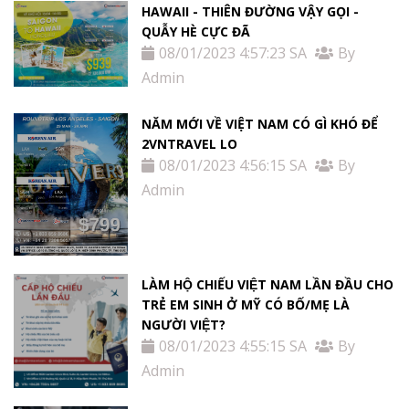
HAWAII - THIÊN ĐƯỜNG VẬY GỌI -
QUẪY HÈ CỰC ĐÃ
08/01/2023 4:57:23 SA
By
Admin
NĂM MỚI VỀ VIỆT NAM CÓ GÌ KHÓ ĐỂ
2VNTRAVEL LO
08/01/2023 4:56:15 SA
By
Admin
LÀM HỘ CHIẾU VIỆT NAM LẦN ĐẦU CHO
TRẺ EM SINH Ở MỸ CÓ BỐ/MẸ LÀ
NGƯỜI VIỆT?
08/01/2023 4:55:15 SA
By
Admin