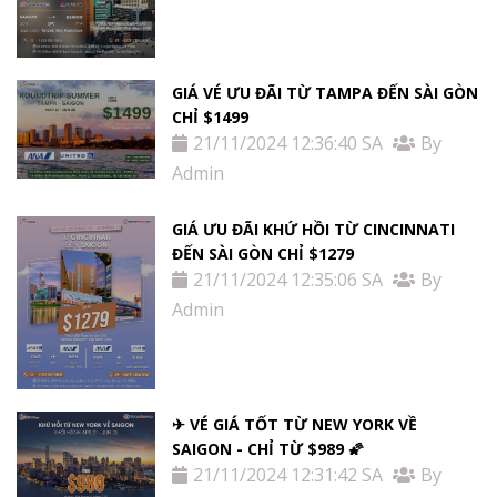
GIÁ VÉ ƯU ĐÃI TỪ TAMPA ĐẾN SÀI GÒN
CHỈ $1499
21/11/2024 12:36:40 SA
By
Admin
GIÁ ƯU ĐÃI KHỨ HỒI TỪ ​​CINCINNATI
ĐẾN SÀI GÒN CHỈ $1279
21/11/2024 12:35:06 SA
By
Admin
✈ VÉ GIÁ TỐT TỪ NEW YORK VỀ
SAIGON - CHỈ TỪ $989 🌠
21/11/2024 12:31:42 SA
By