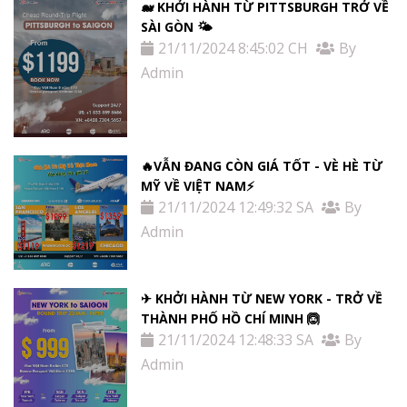
🐋 KHỞI HÀNH TỪ PITTSBURGH TRỞ VỀ
SÀI GÒN 🌤
21/11/2024 8:45:02 CH
By
Admin
🔥VẪN ĐANG CÒN GIÁ TỐT - VÈ HÈ TỪ
MỸ VỀ VIỆT NAM⚡️
21/11/2024 12:49:32 SA
By
Admin
✈ KHỞI HÀNH TỪ NEW YORK - TRỞ VỀ
THÀNH PHỐ HỒ CHÍ MINH 🙆
21/11/2024 12:48:33 SA
By
Admin