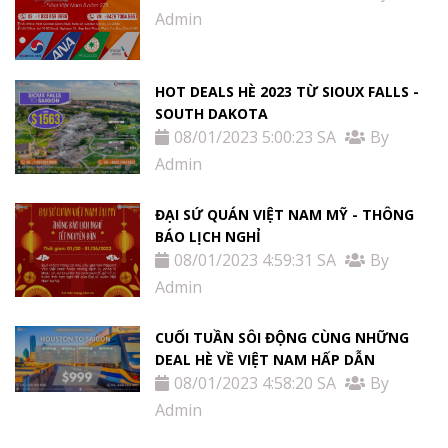
Admin
HOT DEALS HÈ 2023 TỪ SIOUX FALLS -
SOUTH DAKOTA
08/01/2023 5:00:23 SA
By
Admin
ĐẠI SỨ QUÁN VIỆT NAM MỸ - THÔNG
BÁO LỊCH NGHỈ
08/01/2023 4:59:31 SA
By
Admin
CUỐI TUẦN SÔI ĐỘNG CÙNG NHỮNG
DEAL HÈ VỀ VIỆT NAM HẤP DẪN
08/01/2023 4:58:20 SA
By
Admin