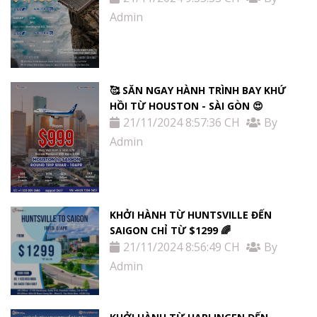
Admin
🥰 SĂN NGAY HÀNH TRÌNH BAY KHỨ
HỒI TỪ HOUSTON - SÀI GÒN 😍
21/11/2024 8:57:36 CH
By
Admin
KHỞI HÀNH TỪ HUNTSVILLE ĐẾN
SAIGON CHỈ TỪ $1299 🌈
21/11/2024 8:56:49 CH
By
Admin