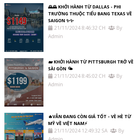
🌄🌄 KHỞI HÀNH TỪ DALLAS - PHI
TRƯỜNG THUỘC TIỂU BANG TEXAS VỀ
SAIGON ✨✨
21/11/2024 8:46:32 CH
By
Admin
🐋 KHỞI HÀNH TỪ PITTSBURGH TRỞ VỀ
SÀI GÒN 🌤
21/11/2024 8:45:02 CH
By
Admin
🔥VẪN ĐANG CÒN GIÁ TỐT - VÈ HÈ TỪ
MỸ VỀ VIỆT NAM⚡️
21/11/2024 12:49:32 SA
By
Admin