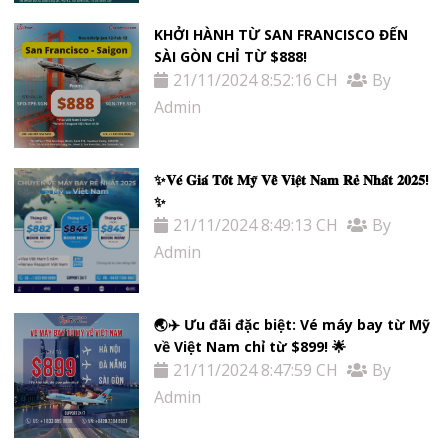
KHỞI HÀNH TỪ SAN FRANCISCO ĐẾN
SÀI GÒN CHỈ TỪ $888!
21/11/2024 8:52:16 CH
By
Admin
✨𝐕𝐞́ 𝐆𝐢𝐚́ 𝐓𝐨̂́𝐭 𝐌𝐲̃ 𝐕𝐞̂̀ 𝐕𝐢𝐞̣̂𝐭 𝐍𝐚𝐦 𝐑𝐞̉ 𝐍𝐡𝐚̂́𝐭 𝟐𝟎𝟐𝟓!
✨
21/11/2024 8:49:13 CH
By
Admin
🌏✈️ Ưu đãi đặc biệt: Vé máy bay từ Mỹ
về Việt Nam chỉ từ $899! 🌟
21/11/2024 8:47:59 CH
By
Admin