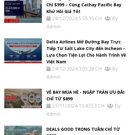
Chỉ $999 – Cùng Cathay Pacific Bay
Khứ Hồi Giá Tốt
24/12/2024 5:55:15 CH
By
Admin
Delta Airlines Mở Đường Bay Trực
Tiếp Từ Salt Lake City đến Incheon –
Lựa Chọn Tiện Lợi Cho Hành Trình Về
Việt Nam
24/12/2024 3:05:28 CH
By
Admin
VÉ BAY MÙA HÈ - NGẬP TRÀN ƯU ĐÃI
CHỈ TỪ $899
27/11/2024 10:43:53 CH
By
Admin
DEALS GOOD TRONG TUẦN CHỈ TỪ