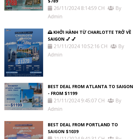
$789
26/11/2024 8:14:59 CH
By
Admin
🌅 KHỞI HÀNH TỪ CHARLOTTE TRỞ VỀ
SAIGON 💅 💅
21/11/2024 10:52:16 CH
By
Admin
BEST DEAL FROM ATLANTA TO SAIGON
- FROM $1199
21/11/2024 9:45:07 CH
By
Admin
BEST DEAL FROM PORTLAND TO
SAIGON $1039
21/11/2024 9:41:31 CH
By