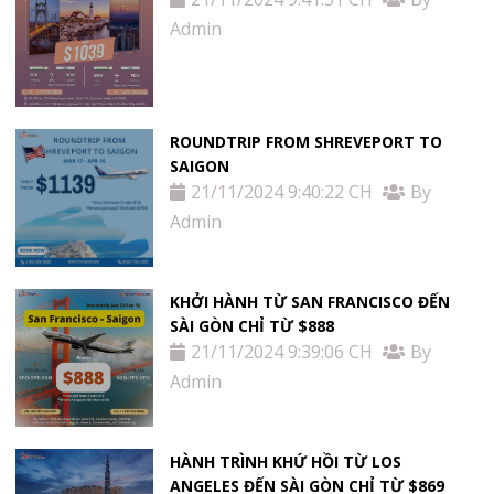
Admin
ROUNDTRIP FROM SHREVEPORT TO
SAIGON
21/11/2024 9:40:22 CH
By
Admin
KHỞI HÀNH TỪ SAN FRANCISCO ĐẾN
SÀI GÒN CHỈ TỪ $888
21/11/2024 9:39:06 CH
By
Admin
HÀNH TRÌNH KHỨ HỒI TỪ LOS
ANGELES ĐẾN SÀI GÒN CHỈ TỪ $869