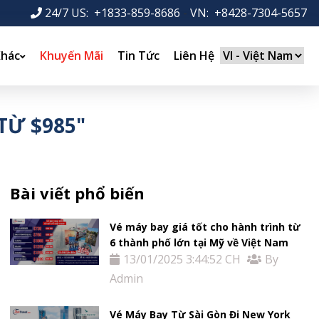
24/7 US: +1833-859-8686
-
VN: +8428-7304-5657
Khác
Khuyến Mãi
Tin Tức
Liên Hệ
TỪ $985"
Bài viết phổ biến
Vé máy bay giá tốt cho hành trình từ
6 thành phố lớn tại Mỹ về Việt Nam
13/01/2025 3:44:52 CH
By
Admin
Vé Máy Bay Từ Sài Gòn Đi New York