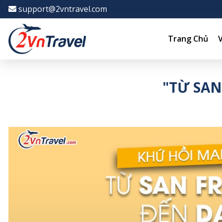
-->
support@2vntravel.com
Trang Chủ
"TỪ SAN