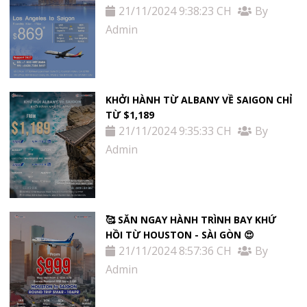
21/11/2024 9:38:23 CH
By
Admin
KHỞI HÀNH TỪ ALBANY VỀ SAIGON CHỈ
TỪ $1,189
21/11/2024 9:35:33 CH
By
Admin
🥰 SĂN NGAY HÀNH TRÌNH BAY KHỨ
HỒI TỪ HOUSTON - SÀI GÒN 😍
21/11/2024 8:57:36 CH
By
Admin