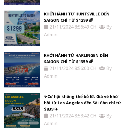
KHỞI HÀNH TỪ HUNTSVILLE ĐẾN
SAIGON CHỈ TỪ $1299 🌈
21/11/2024 8:56:49 CH
By
Admin
KHỞI HÀNH TỪ HARLINGEN ĐẾN
SAIGON CHỈ TỪ $1359 🌈
21/11/2024 8:56:00 CH
By
Admin
✨Cơ hội không thể bỏ lỡ: Giá vé khứ
hồi từ Los Angeles đến Sài Gòn chỉ từ
$839!✈️
21/11/2024 8:53:42 CH
By
Admin