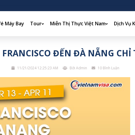
Vé Máy Bay
Tour
Miễn Thị Thực Việt Nam
Dịch Vụ 
 FRANCISCO ĐẾN ĐÀ NẴNG CHỈ 
11/21/2024 12:25:23 AM
Bởi Admin
10 Bình Luận