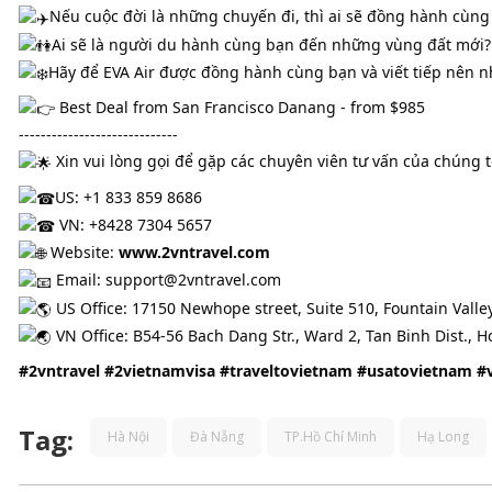
Nếu cuộc đời là những chuyến đi, thì ai sẽ đồng hành cùng
Ai sẽ là người du hành cùng bạn đến những vùng đất mới?
Hãy để EVA Air được đồng hành cùng bạn và viết tiếp nên n
Best Deal from San Francisco Danang - from $985
-----------------------------
Xin vui lòng gọi để gặp các chuyên viên tư vấn của chúng tô
US: +1 833 859 8686
VN: +8428 7304 5657
Website:
www.2vntravel.com
Email: support@2vntravel.com
US Office:
17150 Newhope street, Suite 510, Fountain Valle
VN Office: B54-56 Bach Dang Str., Ward 2, Tan Binh Dist., H
#2vntravel
#2vietnamvisa
#traveltovietnam
#usatovietnam
#
Tag:
Hà Nội
Đà Nẵng
TP.Hồ Chí Minh
Hạ Long