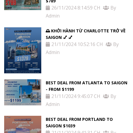
$789
26/11/2024 8:14:59 CH
By
Admin
🌅 KHỞI HÀNH TỪ CHARLOTTE TRỞ VỀ
SAIGON 💅 💅
21/11/2024 10:52:16 CH
By
Admin
BEST DEAL FROM ATLANTA TO SAIGON
- FROM $1199
21/11/2024 9:45:07 CH
By
Admin
BEST DEAL FROM PORTLAND TO
SAIGON $1039
21/11/2024 9:41:31 CH
By