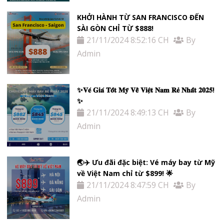
KHỞI HÀNH TỪ SAN FRANCISCO ĐẾN
SÀI GÒN CHỈ TỪ $888!
21/11/2024 8:52:16 CH
By
Admin
✨𝐕𝐞́ 𝐆𝐢𝐚́ 𝐓𝐨̂́𝐭 𝐌𝐲̃ 𝐕𝐞̂̀ 𝐕𝐢𝐞̣̂𝐭 𝐍𝐚𝐦 𝐑𝐞̉ 𝐍𝐡𝐚̂́𝐭 𝟐𝟎𝟐𝟓!
✨
21/11/2024 8:49:13 CH
By
Admin
🌏✈️ Ưu đãi đặc biệt: Vé máy bay từ Mỹ
về Việt Nam chỉ từ $899! 🌟
21/11/2024 8:47:59 CH
By
Admin