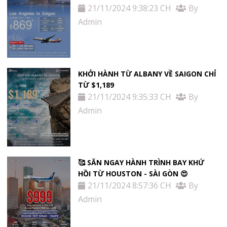
21/11/2024 9:38:23 CH
By
Admin
KHỞI HÀNH TỪ ALBANY VỀ SAIGON CHỈ
TỪ $1,189
21/11/2024 9:35:33 CH
By
Admin
🥰 SĂN NGAY HÀNH TRÌNH BAY KHỨ
HỒI TỪ HOUSTON - SÀI GÒN 😍
21/11/2024 8:57:36 CH
By
Admin