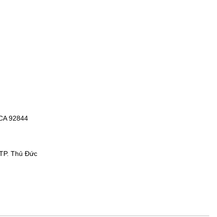
 CA 92844
 TP. Thủ Đức