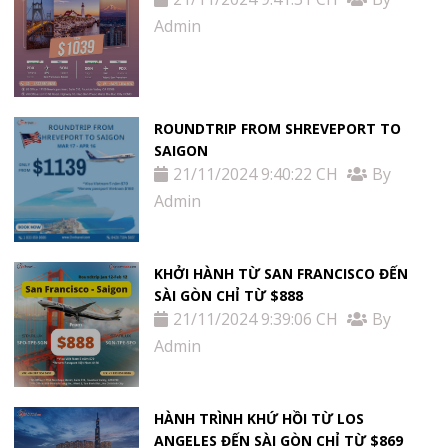
Admin
ROUNDTRIP FROM SHREVEPORT TO
SAIGON
21/11/2024 9:40:22 CH
By
Admin
KHỞI HÀNH TỪ SAN FRANCISCO ĐẾN
SÀI GÒN CHỈ TỪ $888
21/11/2024 9:39:06 CH
By
Admin
HÀNH TRÌNH KHỨ HỒI TỪ LOS
ANGELES ĐẾN SÀI GÒN CHỈ TỪ $869