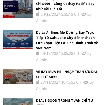
Chỉ $999 – Cùng Cathay Pacific Bay
Khứ Hồi Giá Tốt
24/12/2024 5:55:15 CH
By
Admin
Delta Airlines Mở Đường Bay Trực
Tiếp Từ Salt Lake City đến Incheon –
Lựa Chọn Tiện Lợi Cho Hành Trình Về
Việt Nam
24/12/2024 3:05:28 CH
By
Admin
VÉ BAY MÙA HÈ - NGẬP TRÀN ƯU ĐÃI
CHỈ TỪ $899
27/11/2024 10:43:53 CH
By
Admin
DEALS GOOD TRONG TUẦN CHỈ TỪ