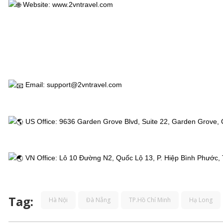
 Website: 
www.2vntravel.com
 Email: support@2vntravel.com
 US Office: 9636 Garden Grove Blvd, Suite 22, Garden Grove,
 VN Office: Lô 10 Đường N2, Quốc Lộ 13, P. Hiệp Bình Phước,
Tag:
Hà Nội
Đà Nẵng
TP.Hồ Chí Minh
Hạ Long