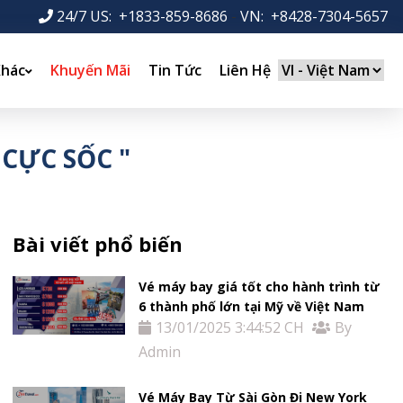
24/7 US: +1833-859-8686
-
VN: +8428-7304-5657
Khác
Khuyến Mãi
Tin Tức
Liên Hệ
CỰC SỐC "
Bài viết phổ biến
Vé máy bay giá tốt cho hành trình từ
6 thành phố lớn tại Mỹ về Việt Nam
13/01/2025 3:44:52 CH
By
Admin
Vé Máy Bay Từ Sài Gòn Đi New York