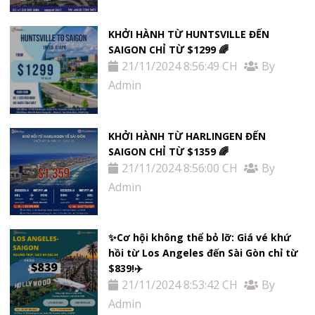
KHỞI HÀNH TỪ HUNTSVILLE ĐẾN
SAIGON CHỈ TỪ $1299 🌈
21/11/2024 8:56:49 CH
By
Admin
KHỞI HÀNH TỪ HARLINGEN ĐẾN
SAIGON CHỈ TỪ $1359 🌈
21/11/2024 8:56:00 CH
By
Admin
✨Cơ hội không thể bỏ lỡ: Giá vé khứ
hồi từ Los Angeles đến Sài Gòn chỉ từ
$839!✈️
21/11/2024 8:53:42 CH
By
Admin