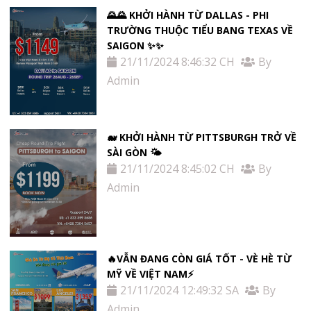
🌄🌄 KHỞI HÀNH TỪ DALLAS - PHI
TRƯỜNG THUỘC TIỂU BANG TEXAS VỀ
SAIGON ✨✨
21/11/2024 8:46:32 CH
By
Admin
🐋 KHỞI HÀNH TỪ PITTSBURGH TRỞ VỀ
SÀI GÒN 🌤
21/11/2024 8:45:02 CH
By
Admin
🔥VẪN ĐANG CÒN GIÁ TỐT - VÈ HÈ TỪ
MỸ VỀ VIỆT NAM⚡️
21/11/2024 12:49:32 SA
By
Admin