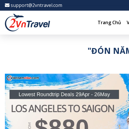
-->
support@2vntravel.com
Trang Chủ
"ĐÓN NĂM