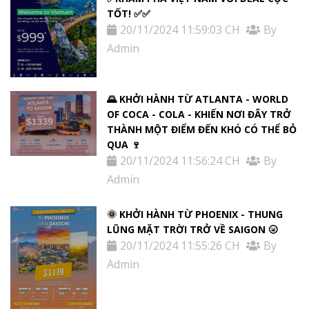
TỐT! ✅✅
20/11/2024 11:59:03 CH
By
Admin
🌄 KHỞI HÀNH TỪ ATLANTA - WORLD
OF COCA - COLA - KHIẾN NƠI ĐÂY TRỞ
THÀNH MỘT ĐIỂM ĐẾN KHÓ CÓ THỂ BỎ
QUA 🍷
20/11/2024 11:56:24 CH
By
Admin
🌞 KHỞI HÀNH TỪ PHOENIX - THUNG
LŨNG MẶT TRỜI TRỞ VỀ SAIGON 🌝
20/11/2024 11:55:26 CH
By
Admin