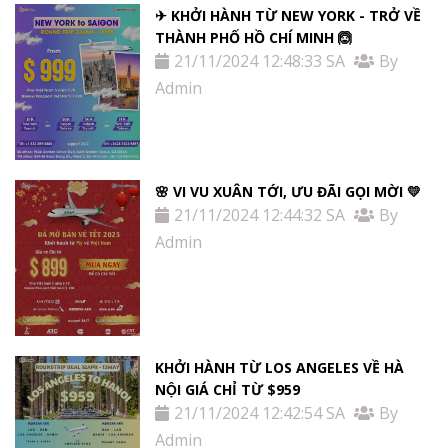
✈ KHỞI HÀNH TỪ NEW YORK - TRỞ VỀ
THÀNH PHỐ HỒ CHÍ MINH 🙆
21/11/2024 12:48:33 SA
By
Admin
🌸 VI VU XUÂN TỚI, ƯU ĐÃI GỌI MỜI 💛
21/11/2024 12:44:32 SA
By
Admin
KHỞI HÀNH TỪ LOS ANGELES VỀ HÀ
NỘI GIÁ CHỈ TỪ $959
21/11/2024 12:42:54 SA
By
Admin