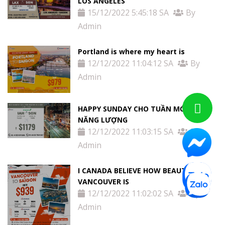
LOS ANGELES
15/12/2022 5:45:18 SA
By
Admin
Portland is where my heart is
12/12/2022 11:04:12 SA
By
Admin
HAPPY SUNDAY CHO TUẦN MỚI NHIỀU
NĂNG LƯỢNG
12/12/2022 11:03:15 SA
By
Admin
I CANADA BELIEVE HOW BEAUTIFUL
VANCOUVER IS
12/12/2022 11:02:02 SA
By
Admin