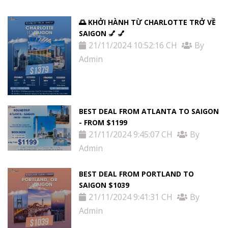
🌅 KHỞI HÀNH TỪ CHARLOTTE TRỞ VỀ
SAIGON 💅 💅
21/11/2024 10:52:16 CH
By
Admin
BEST DEAL FROM ATLANTA TO SAIGON
- FROM $1199
21/11/2024 9:45:07 CH
By
Admin
BEST DEAL FROM PORTLAND TO
SAIGON $1039
21/11/2024 9:41:31 CH
By
Admin