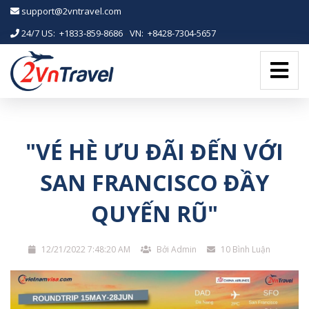
-->
support@2vntravel.com
24/7 US: +1833-859-8686
-
VN: +8428-7304-5657
"VÉ HÈ ƯU ĐÃI ĐẾN VỚI
SAN FRANCISCO ĐẦY
QUYẾN RŨ"
12/21/2022 7:48:20 AM
Bởi Admin
10 Bình Luận