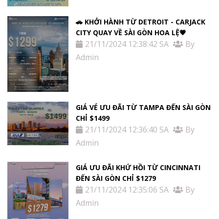
🚗 KHỞI HÀNH TỪ DETROIT - CARJACK
CITY QUAY VỀ SÀI GÒN HOA LỆ💗
21/11/2024 12:38:42 SA
By
Admin
GIÁ VÉ ƯU ĐÃI TỪ TAMPA ĐẾN SÀI GÒN
CHỈ $1499
21/11/2024 12:36:40 SA
By
Admin
GIÁ ƯU ĐÃI KHỨ HỒI TỪ ​​CINCINNATI
ĐẾN SÀI GÒN CHỈ $1279
21/11/2024 12:35:06 SA
By
Admin