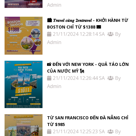
Admin
🏙 𝑻𝒓𝒂𝒗𝒆𝒍 𝒄𝒖̀𝒏𝒈 𝟐𝒗𝒏𝒕𝒓𝒂𝒗𝒆𝒍 - KHỞI HÀNH TỪ
BOSTON CHỈ TỪ $1388 🌃
21/11/2024 12:28:14 SA
By
Admin
📸 ĐẾN VỚI NEW YORK - QUẢ TÁO LỚN
CỦA NƯỚC MỸ 🗽
21/11/2024 12:26:44 SA
By
Admin
TỪ SAN FRANCISCO ĐẾN ĐÀ NẴNG CHỈ
TỪ $985
21/11/2024 12:25:23 SA
By