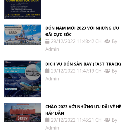
ĐÓN NĂM MỚI 2023 VỚI NHỮNG ƯU
ĐÃI CỰC SỐC
29/12/2022 11:48:42 CH
By
Admin
DỊCH VỤ ĐÓN SÂN BAY (FAST TRACK)
29/12/2022 11:47:19 CH
By
Admin
CHÀO 2023 VỚI NHỮNG ƯU ĐÃI VÉ HÈ
HẤP DẪN
29/12/2022 11:45:21 CH
By
Admin