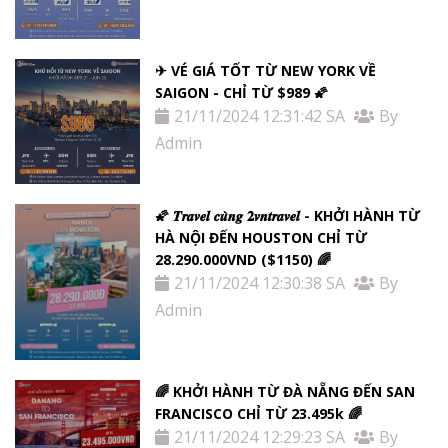
✈ VÉ GIÁ TỐT TỪ NEW YORK VỀ
SAIGON - CHỈ TỪ $989 🌠
21/11/2024 12:31:42 SA
By
Admin
🌠 𝑻𝒓𝒂𝒗𝒆𝒍 𝒄𝒖̀𝒏𝒈 𝟐𝒗𝒏𝒕𝒓𝒂𝒗𝒆𝒍 - KHỞI HÀNH TỪ
HÀ NỘI ĐẾN HOUSTON CHỈ TỪ
28.290.000VND ($1150) 🌈
21/11/2024 12:30:38 SA
By
Admin
🌈 KHỞI HÀNH TỪ ĐÀ NẴNG ĐẾN SAN
FRANCISCO CHỈ TỪ 23.495k 🌈
21/11/2024 12:29:23 SA
By