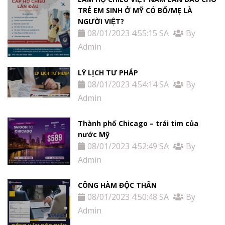
TRẺ EM SINH Ở MỸ CÓ BỐ/MẸ LÀ
NGƯỜI VIỆT?
08/01/2023 4:55:15 SA
By
Admin
LÝ LỊCH TƯ PHÁP
08/01/2023 4:54:14 SA
By
Admin
Thành phố Chicago – trái tim của
nước Mỹ
08/01/2023 4:52:49 SA
By
Admin
CÔNG HÀM ĐỘC THÂN
08/01/2023 4:50:48 SA
By
Admin