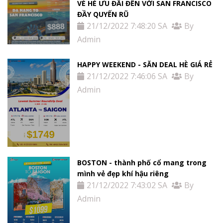
VÉ HÈ ƯU ĐÃI ĐẾN VỚI SAN FRANCISCO
ĐẦY QUYẾN RŨ
21/12/2022 7:48:20 SA
By
Admin
HAPPY WEEKEND - SĂN DEAL HÈ GIÁ RẺ
21/12/2022 7:46:06 SA
By
Admin
BOSTON - thành phố cổ mang trong
mình vẻ đẹp khí hậu riêng
21/12/2022 7:43:02 SA
By
Admin