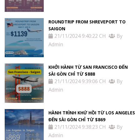
ROUNDTRIP FROM SHREVEPORT TO
SAIGON
21/11/2024 9:40:22 CH
By
Admin
KHỞI HÀNH TỪ SAN FRANCISCO ĐẾN
SÀI GÒN CHỈ TỪ $888
21/11/2024 9:39:06 CH
By
Admin
HÀNH TRÌNH KHỨ HỒI TỪ LOS ANGELES
ĐẾN SÀI GÒN CHỈ TỪ $869
21/11/2024 9:38:23 CH
By
Admin