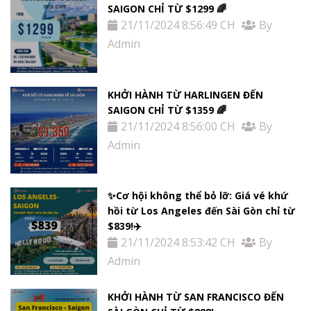
SAIGON CHỈ TỪ $1299 🌈
21/11/2024 8:56:49 CH
By
Admin
KHỞI HÀNH TỪ HARLINGEN ĐẾN
SAIGON CHỈ TỪ $1359 🌈
21/11/2024 8:56:00 CH
By
Admin
✨Cơ hội không thể bỏ lỡ: Giá vé khứ
hồi từ Los Angeles đến Sài Gòn chỉ từ
$839!✈️
21/11/2024 8:53:42 CH
By
Admin
KHỞI HÀNH TỪ SAN FRANCISCO ĐẾN