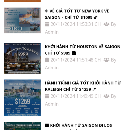
✈ VÉ GIÁ TỐT TỪ NEW YORK VỀ
SAIGON - CHỈ TỪ $1099 🌠
20/11/2024 11:53:31 CH
By
Admin
KHỞI HÀNH TỪ HOUSTON VỀ SAIGON
CHỈ TỪ $989 🏙
20/11/2024 11:51:48 CH
By
Admin
HÀNH TRÌNH GIÁ TỐT KHỞI HÀNH TỪ
RALEIGH CHỈ TỪ $1259 📍
20/11/2024 11:49:49 CH
By
Admin
🌃 KHỞI HÀNH TỪ SAIGON ĐI LOS