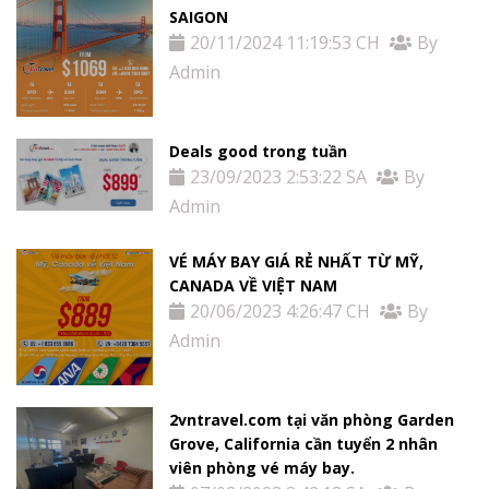
SAIGON
20/11/2024 11:19:53 CH
By
Admin
Deals good trong tuần
23/09/2023 2:53:22 SA
By
Admin
VÉ MÁY BAY GIÁ RẺ NHẤT TỪ MỸ,
CANADA VỀ VIỆT NAM
20/06/2023 4:26:47 CH
By
Admin
2vntravel.com tại văn phòng Garden
Grove, California cần tuyển 2 nhân
viên phòng vé máy bay.