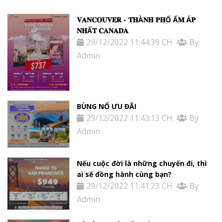
𝐕𝐀𝐍𝐂𝐎𝐔𝐕𝐄𝐑 - 𝐓𝐇À𝐍𝐇 𝐏𝐇Ố Ấ𝐌 Á𝐏
𝐍𝐇Ấ𝐓 𝐂𝐀𝐍𝐀𝐃𝐀
29/12/2022 11:44:39 CH
By
Admin
BÙNG NỔ ƯU ĐÃI
29/12/2022 11:43:13 CH
By
Admin
Nếu cuộc đời là những chuyến đi, thì
ai sẽ đồng hành cùng bạn?
29/12/2022 11:41:23 CH
By
Admin