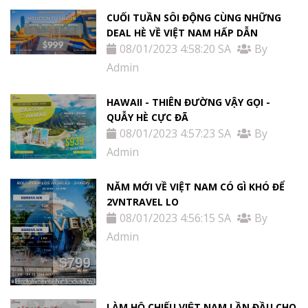
CUỐI TUẦN SÔI ĐỘNG CÙNG NHỮNG
DEAL HÈ VỀ VIỆT NAM HẤP DẪN
08/01/2023 4:58:20 SA
By
Admin
HAWAII - THIÊN ĐƯỜNG VẬY GỌI -
QUẪY HÈ CỰC ĐÃ
08/01/2023 4:57:23 SA
By
Admin
NĂM MỚI VỀ VIỆT NAM CÓ GÌ KHÓ ĐỂ
2VNTRAVEL LO
08/01/2023 4:56:15 SA
By
Admin
LÀM HỘ CHIẾU VIỆT NAM LẦN ĐẦU CHO