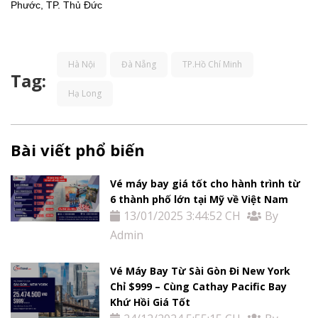
Thị
Phước, TP. Thủ Đức
Thực
Hà Nội
Đà Nẵng
TP.Hồ Chí Minh
Việt
Tag:
Hạ Long
Nam
Dịch
Bài viết phổ biến
vụ
Vé máy bay giá tốt cho hành trình từ
6 thành phố lớn tại Mỹ về Việt Nam
khác
13/01/2025 3:44:52 CH
By
Admin
Khuyến
Vé Máy Bay Từ Sài Gòn Đi New York
mãi
Chỉ $999 – Cùng Cathay Pacific Bay
Khứ Hồi Giá Tốt