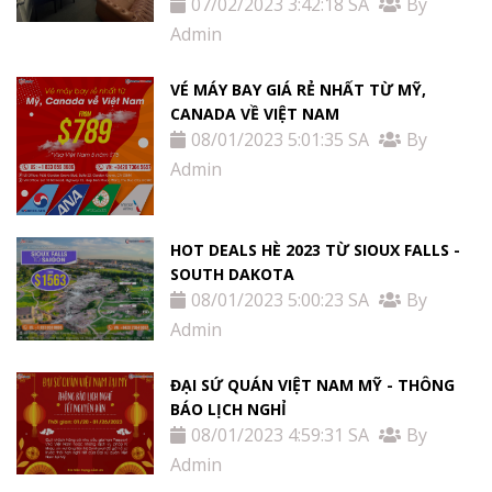
07/02/2023 3:42:18 SA
By
Admin
VÉ MÁY BAY GIÁ RẺ NHẤT TỪ MỸ,
CANADA VỀ VIỆT NAM
08/01/2023 5:01:35 SA
By
Admin
HOT DEALS HÈ 2023 TỪ SIOUX FALLS -
SOUTH DAKOTA
08/01/2023 5:00:23 SA
By
Admin
ĐẠI SỨ QUÁN VIỆT NAM MỸ - THÔNG
BÁO LỊCH NGHỈ
08/01/2023 4:59:31 SA
By
Admin