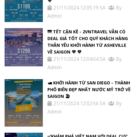
💜
21/11/2024 12:05:19 SA
By
Admin
🌁 TẾT CẬN KỀ - 2VNTRAVEL VẪN CÓ
DEAL GIÁ TỐT CHO QUÝ KHÁCH HÀNG
THÂN YÊU KHỞI HÀNH TỪ ASHEVILLE
VỀ SAIGON 💜 💜
21/11/2024 12:04:04 SA
By
Admin
🛥️ KHỞI HÀNH TỪ SAN DIEGO - THÀNH
PHỐ BIỂN ĐẸP NHẤT NƯỚC MỶ TRỞ VỀ
SAIGON 🏖️
21/11/2024 12:02:56 SA
By
Admin
✅KHÁM PHÁ VIỆT NAM VỚI DEAL CỰC