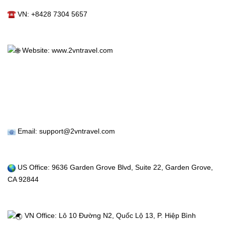
 VN: +8428 7304 5657
 Website: 
www.2vntravel.com
Trang
Chủ
Vé
Máy
 Email: support@2vntravel.com
Bay
 US Office: 9636 Garden Grove Blvd, Suite 22, Garden Grove, 
Tour
CA 92844
Miễn
 VN Office: Lô 10 Đường N2, Quốc Lộ 13, P. Hiệp Bình 