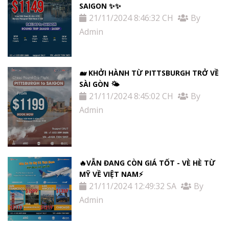
SAIGON ✨✨
21/11/2024 8:46:32 CH
By
Admin
🐋 KHỞI HÀNH TỪ PITTSBURGH TRỞ VỀ
SÀI GÒN 🌤
21/11/2024 8:45:02 CH
By
Admin
🔥VẪN ĐANG CÒN GIÁ TỐT - VÈ HÈ TỪ
MỸ VỀ VIỆT NAM⚡️
21/11/2024 12:49:32 SA
By
Admin