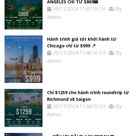
ANGELES CHỈ TỪ $869🌇
20/11/2024 11:47:15 CH
By
Admin
Hành trình giá tốt khởi hành từ
Chicago chỉ từ $999 📍
20/11/2024 11:46:16 CH
By
Admin
Chỉ $1259 cho hành trình roundtrip từ
Richmond về Saigon
20/11/2024 11:44:10 CH
By
Admin