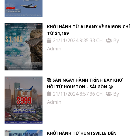
KHỞI HÀNH TỪ ALBANY VỀ SAIGON CHỈ
TỪ $1,189
21/11/2024 9:35:33 CH
By
Admin
🥰 SĂN NGAY HÀNH TRÌNH BAY KHỨ
HỒI TỪ HOUSTON - SÀI GÒN 😍
21/11/2024 8:57:36 CH
By
Admin
KHỞI HÀNH TỪ HUNTSVILLE ĐẾN