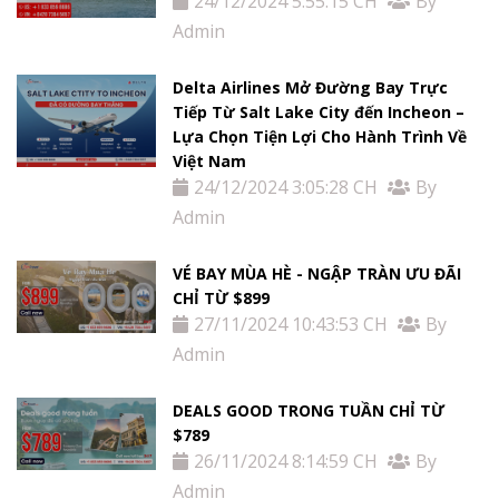
24/12/2024 5:55:15 CH
By
Tin
Admin
tức
Delta Airlines Mở Đường Bay Trực
Tiếp Từ Salt Lake City đến Incheon –
Liên
Lựa Chọn Tiện Lợi Cho Hành Trình Về
Hệ
Việt Nam
24/12/2024 3:05:28 CH
By
Admin
VÉ BAY MÙA HÈ - NGẬP TRÀN ƯU ĐÃI
CHỈ TỪ $899
27/11/2024 10:43:53 CH
By
Admin
DEALS GOOD TRONG TUẦN CHỈ TỪ
$789
26/11/2024 8:14:59 CH
By
Admin