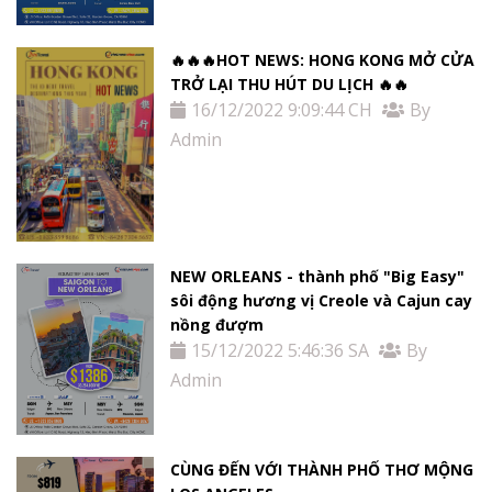
🔥🔥🔥HOT NEWS: HONG KONG MỞ CỬA
TRỞ LẠI THU HÚT DU LỊCH 🔥🔥
16/12/2022 9:09:44 CH
By
Admin
NEW ORLEANS - thành phố "Big Easy"
sôi động hương vị Creole và Cajun cay
nồng đượm
15/12/2022 5:46:36 SA
By
Admin
CÙNG ĐẾN VỚI THÀNH PHỐ THƠ MỘNG