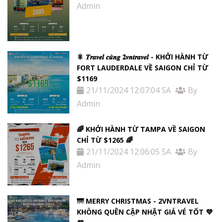
Admin
🎇 𝑻𝒓𝒂𝒗𝒆𝒍 𝒄𝒖̀𝒏𝒈 𝟐𝒗𝒏𝒕𝒓𝒂𝒗𝒆𝒍 - KHỞI HÀNH TỪ
FORT LAUDERDALE VỀ SAIGON CHỈ TỪ
$1169
21/11/2024 12:07:04 SA
By
Admin
🌈 KHỞI HÀNH TỪ TAMPA VỀ SAIGON
CHỈ TỪ $1265 🌈
21/11/2024 12:06:05 SA
By
Admin
🌁 MERRY CHRISTMAS - 2VNTRAVEL
KHÔNG QUÊN CẬP NHẬT GIÁ VÉ TỐT 💜