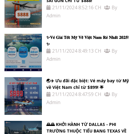
SÀI GÒN CHỈ TỪ $888!
21/11/2024 8:52:16 CH
By
Admin
✨𝐕𝐞́ 𝐆𝐢𝐚́ 𝐓𝐨̂́𝐭 𝐌𝐲̃ 𝐕𝐞̂̀ 𝐕𝐢𝐞̣̂𝐭 𝐍𝐚𝐦 𝐑𝐞̉ 𝐍𝐡𝐚̂́𝐭 𝟐𝟎𝟐𝟓!
✨
21/11/2024 8:49:13 CH
By
Admin
🌏✈️ Ưu đãi đặc biệt: Vé máy bay từ Mỹ
về Việt Nam chỉ từ $899! 🌟
21/11/2024 8:47:59 CH
By
Admin
🌄🌄 KHỞI HÀNH TỪ DALLAS - PHI
TRƯỜNG THUỘC TIỂU BANG TEXAS VỀ