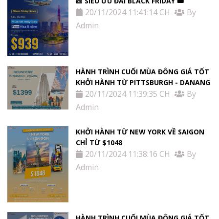
🎫 SIÊU ƯU ĐÃI BLACK FRIDAY 🎟
20/11/2024 11:41:14 CH
By
Admin
HÀNH TRÌNH CUỐI MÙA ĐÔNG GIÁ TỐT
KHỞI HÀNH TỪ PITTSBURGH - DANANG
20/11/2024 11:39:35 CH
By
Admin
KHỞI HÀNH TỪ NEW YORK VỀ SAIGON
CHỈ TỪ $1048
20/11/2024 11:38:16 CH
By
Admin
HÀNH TRÌNH CUỐI MÙA ĐÔNG GIÁ TỐT