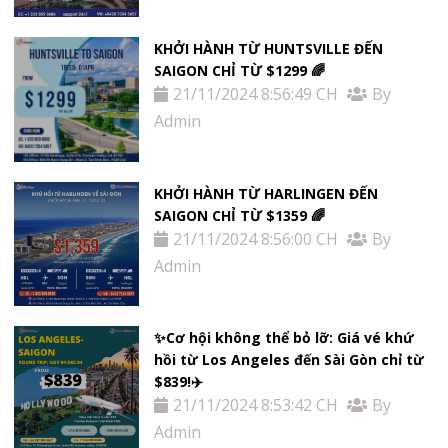
KHỞI HÀNH TỪ HUNTSVILLE ĐẾN
SAIGON CHỈ TỪ $1299 🌈
21/11/2024 8:56:49 CH
By
Admin
KHỞI HÀNH TỪ HARLINGEN ĐẾN
SAIGON CHỈ TỪ $1359 🌈
21/11/2024 8:56:00 CH
By
Admin
✨Cơ hội không thể bỏ lỡ: Giá vé khứ
hồi từ Los Angeles đến Sài Gòn chỉ từ
$839!✈️
21/11/2024 8:53:42 CH
By
Admin