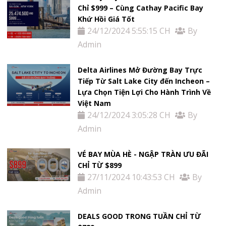
Chỉ $999 – Cùng Cathay Pacific Bay
Khứ Hồi Giá Tốt
24/12/2024 5:55:15 CH
By
Admin
Delta Airlines Mở Đường Bay Trực
Tiếp Từ Salt Lake City đến Incheon –
Lựa Chọn Tiện Lợi Cho Hành Trình Về
Việt Nam
24/12/2024 3:05:28 CH
By
Admin
VÉ BAY MÙA HÈ - NGẬP TRÀN ƯU ĐÃI
CHỈ TỪ $899
27/11/2024 10:43:53 CH
By
Admin
DEALS GOOD TRONG TUẦN CHỈ TỪ