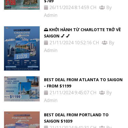
$789
26/11/2024 8:14:59 CH
By
Admin
🌅 KHỞI HÀNH TỪ CHARLOTTE TRỞ VỀ
SAIGON 💅 💅
21/11/2024 10:52:16 CH
By
Admin
BEST DEAL FROM ATLANTA TO SAIGON
- FROM $1199
21/11/2024 9:45:07 CH
By
Admin
BEST DEAL FROM PORTLAND TO
SAIGON $1039
21/11/2024 9:41:31 CH
By