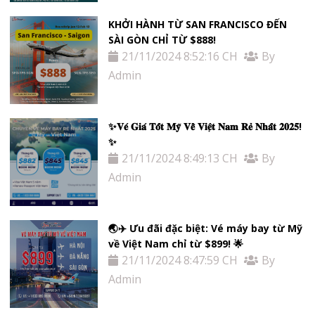
KHỞI HÀNH TỪ SAN FRANCISCO ĐẾN
SÀI GÒN CHỈ TỪ $888!
21/11/2024 8:52:16 CH
By
Admin
✨𝐕𝐞́ 𝐆𝐢𝐚́ 𝐓𝐨̂́𝐭 𝐌𝐲̃ 𝐕𝐞̂̀ 𝐕𝐢𝐞̣̂𝐭 𝐍𝐚𝐦 𝐑𝐞̉ 𝐍𝐡𝐚̂́𝐭 𝟐𝟎𝟐𝟓!
✨
21/11/2024 8:49:13 CH
By
Admin
🌏✈️ Ưu đãi đặc biệt: Vé máy bay từ Mỹ
về Việt Nam chỉ từ $899! 🌟
21/11/2024 8:47:59 CH
By
Admin