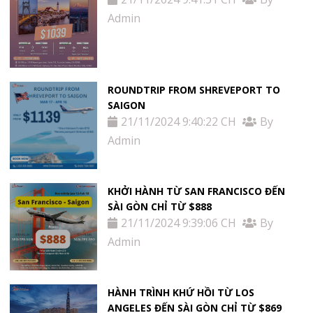
Admin
ROUNDTRIP FROM SHREVEPORT TO
SAIGON
21/11/2024 9:40:22 CH
By
Admin
KHỞI HÀNH TỪ SAN FRANCISCO ĐẾN
SÀI GÒN CHỈ TỪ $888
21/11/2024 9:39:06 CH
By
Admin
HÀNH TRÌNH KHỨ HỒI TỪ LOS
ANGELES ĐẾN SÀI GÒN CHỈ TỪ $869