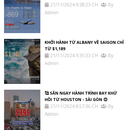
21/11/2024 9:38:23 CH
By
Admin
KHỞI HÀNH TỪ ALBANY VỀ SAIGON CHỈ
TỪ $1,189
21/11/2024 9:35:33 CH
By
Admin
🥰 SĂN NGAY HÀNH TRÌNH BAY KHỨ
HỒI TỪ HOUSTON - SÀI GÒN 😍
21/11/2024 8:57:36 CH
By
Admin