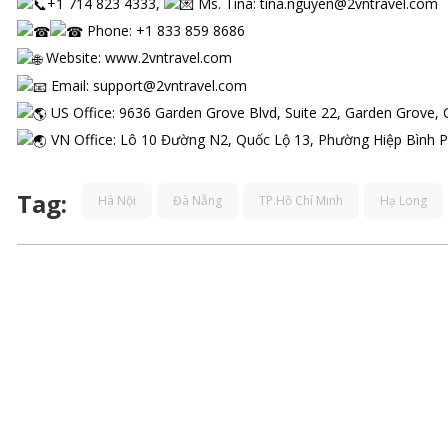
+1 714 823 4333,
Ms. Tina: tina.nguyen@2vntravel.com
Phone: +1 833 859 8686
Website:
www.2vntravel.com
Email: support@2vntravel.com
US Office: 9636 Garden Grove Blvd, Suite 22, Garden Grove,
VN Office: Lô 10 Đường N2, Quốc Lộ 13, Phường Hiệp Bình 
Tag:
Hà Nội
Đà Nẵng
TP.Hồ Chí Minh
Hạ Long