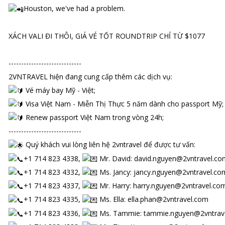
Houston, we've had a problem.
XÁCH VALI ĐI THÔI, GIÁ VÉ TỐT ROUNDTRIP CHỈ TỪ $1077
-----------------------------
2VNTRAVEL hiện đang cung cấp thêm các dịch vụ:
Vé máy bay Mỹ - Việt;
Visa Việt Nam - Miễn Thị Thực 5 năm dành cho passport Mỹ;
Renew passport Việt Nam trong vòng 24h;
-----------------------------
Quý khách vui lòng liên hệ 2vntravel để được tư vấn:
+1 714 823 4338,
Mr. David: david.nguyen@2vntravel.co
+1 714 823 4332,
Ms. Jancy: jancy.nguyen@2vntravel.co
+1 714 823 4337,
Mr. Harry: harry.nguyen@2vntravel.co
+1 714 823 4335,
Ms. Ella: ella.phan@2vntravel.com
+1 714 823 4336,
Ms. Tammie: tammie.nguyen@2vntrav