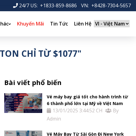
24/7 US: +1833-859-8686
-
VN: +8428-7304-5657
Khác
Khuyến Mãi
Tin Tức
Liên Hệ
TON CHỈ TỪ $1077"
Bài viết phổ biến
Vé máy bay giá tốt cho hành trình từ
6 thành phố lớn tại Mỹ về Việt Nam
13/01/2025 3:44:52 CH
By
Admin
Vé Máy Bay Từ Sài Gòn Đi New York