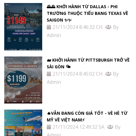
🌄🌄 KHỞI HÀNH TỪ DALLAS - PHI
TRƯỜNG THUỘC TIỂU BANG TEXAS VỀ
SAIGON ✨✨
21/11/2024 8:46:32 CH
By
Admin
🐋 KHỞI HÀNH TỪ PITTSBURGH TRỞ VỀ
SÀI GÒN 🌤
21/11/2024 8:45:02 CH
By
Admin
🔥VẪN ĐANG CÒN GIÁ TỐT - VÈ HÈ TỪ
MỸ VỀ VIỆT NAM⚡️
21/11/2024 12:49:32 SA
By
Admin