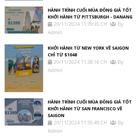
HÀNH TRÌNH CUỐI MÙA ĐÔNG GIÁ TỐT
KHỞI HÀNH TỪ PITTSBURGH - DANANG
20/11/2024 11:39:35 CH
By
Admin
KHỞI HÀNH TỪ NEW YORK VỀ SAIGON
CHỈ TỪ $1048
20/11/2024 11:38:16 CH
By
Admin
HÀNH TRÌNH CUỐI MÙA ĐÔNG GIÁ TỐT
KHỞI HÀNH TỪ SAN FRANCISCO VỀ
SAIGON
20/11/2024 11:35:49 CH
By
Admin