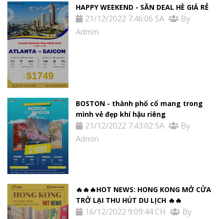
HAPPY WEEKEND - SĂN DEAL HÈ GIÁ RẺ
21/12/2022 7:46:06 SA
By
Admin
BOSTON - thành phố cổ mang trong
mình vẻ đẹp khí hậu riêng
21/12/2022 7:43:02 SA
By
Admin
🔥🔥🔥HOT NEWS: HONG KONG MỞ CỬA
TRỞ LẠI THU HÚT DU LỊCH 🔥🔥
16/12/2022 9:09:44 CH
By