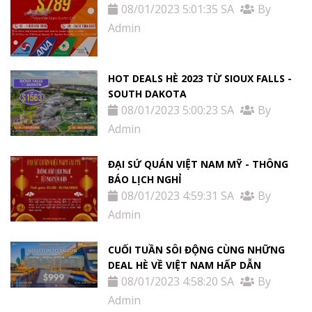
08/01/2023 5:01:35 SA
By
Admin
HOT DEALS HÈ 2023 TỪ SIOUX FALLS -
SOUTH DAKOTA
08/01/2023 5:00:23 SA
By
Admin
ĐẠI SỨ QUÁN VIỆT NAM MỸ - THÔNG
BÁO LỊCH NGHỈ
08/01/2023 4:59:31 SA
By
Admin
CUỐI TUẦN SÔI ĐỘNG CÙNG NHỮNG
DEAL HÈ VỀ VIỆT NAM HẤP DẪN
08/01/2023 4:58:20 SA
By
Admin