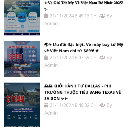
✨𝐕𝐞́ 𝐆𝐢𝐚́ 𝐓𝐨̂́𝐭 𝐌𝐲̃ 𝐕𝐞̂̀ 𝐕𝐢𝐞̣̂𝐭 𝐍𝐚𝐦 𝐑𝐞̉ 𝐍𝐡𝐚̂́𝐭 𝟐𝟎𝟐𝟓!
✨
21/11/2024 8:49:13 CH
By
Admin
🌏✈️ Ưu đãi đặc biệt: Vé máy bay từ Mỹ
về Việt Nam chỉ từ $899! 🌟
21/11/2024 8:47:59 CH
By
Admin
🌄🌄 KHỞI HÀNH TỪ DALLAS - PHI
TRƯỜNG THUỘC TIỂU BANG TEXAS VỀ
SAIGON ✨✨
21/11/2024 8:46:32 CH
By
Admin