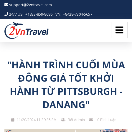
-->
support@2vntravel.com
24/7 US: +1833-859-8686
-
VN: +8428-7304-5657
"HÀNH TRÌNH CUỐI MÙA
ĐÔNG GIÁ TỐT KHỞI
HÀNH TỪ PITTSBURGH -
DANANG"
11/20/2024 11:39:35 PM
Bởi Admin
10 Bình Luận