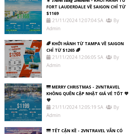
🎇 𝑻𝒓𝒂𝒗𝒆𝒍 𝒄𝒖̀𝒏𝒈 𝟐𝒗𝒏𝒕𝒓𝒂𝒗𝒆𝒍 - KHỞI HÀNH TỪ
FORT LAUDERDALE VỀ SAIGON CHỈ TỪ
$1169
21/11/2024 12:07:04 SA
By
Admin
🌈 KHỞI HÀNH TỪ TAMPA VỀ SAIGON
CHỈ TỪ $1265 🌈
21/11/2024 12:06:05 SA
By
Admin
🌁 MERRY CHRISTMAS - 2VNTRAVEL
KHÔNG QUÊN CẬP NHẬT GIÁ VÉ TỐT 💜
💜
21/11/2024 12:05:19 SA
By
Admin
🌁 TẾT CẬN KỀ - 2VNTRAVEL VẪN CÓ