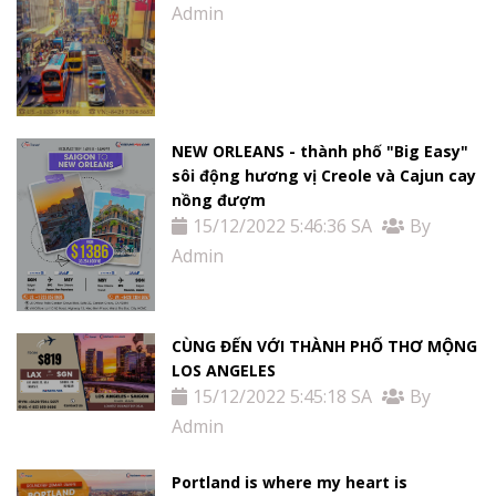
Admin
NEW ORLEANS - thành phố "Big Easy"
sôi động hương vị Creole và Cajun cay
nồng đượm
15/12/2022 5:46:36 SA
By
Admin
CÙNG ĐẾN VỚI THÀNH PHỐ THƠ MỘNG
LOS ANGELES
15/12/2022 5:45:18 SA
By
Admin
Portland is where my heart is