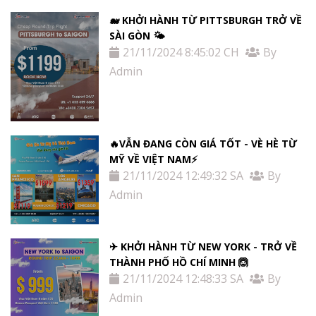
🐋 KHỞI HÀNH TỪ PITTSBURGH TRỞ VỀ
SÀI GÒN 🌤
21/11/2024 8:45:02 CH
By
Admin
🔥VẪN ĐANG CÒN GIÁ TỐT - VÈ HÈ TỪ
MỸ VỀ VIỆT NAM⚡️
21/11/2024 12:49:32 SA
By
Admin
✈ KHỞI HÀNH TỪ NEW YORK - TRỞ VỀ
THÀNH PHỐ HỒ CHÍ MINH 🙆
21/11/2024 12:48:33 SA
By
Admin