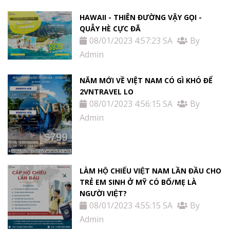
HAWAII - THIÊN ĐƯỜNG VẬY GỌI -
QUẪY HÈ CỰC ĐÃ
08/01/2023 4:57:23 SA
By
Admin
NĂM MỚI VỀ VIỆT NAM CÓ GÌ KHÓ ĐỂ
2VNTRAVEL LO
08/01/2023 4:56:15 SA
By
Admin
LÀM HỘ CHIẾU VIỆT NAM LẦN ĐẦU CHO
TRẺ EM SINH Ở MỸ CÓ BỐ/MẸ LÀ
NGƯỜI VIỆT?
08/01/2023 4:55:15 SA
By
Admin