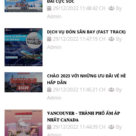
ĐÃI CỰC SỐC
29/12/2022 11:48:42 CH
By
Admin
DỊCH VỤ ĐÓN SÂN BAY (FAST TRACK)
29/12/2022 11:47:19 CH
By
Admin
CHÀO 2023 VỚI NHỮNG ƯU ĐÃI VÉ HÈ
HẤP DẪN
29/12/2022 11:45:21 CH
By
Admin
𝐕𝐀𝐍𝐂𝐎𝐔𝐕𝐄𝐑 - 𝐓𝐇À𝐍𝐇 𝐏𝐇Ố Ấ𝐌 Á𝐏
𝐍𝐇Ấ𝐓 𝐂𝐀𝐍𝐀𝐃𝐀
29/12/2022 11:44:39 CH
By
Admin