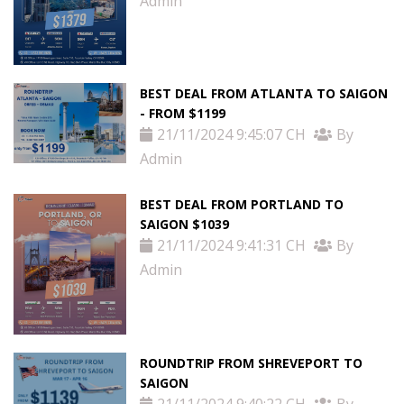
Admin
Tin
tức
Liên
BEST DEAL FROM ATLANTA TO SAIGON
- FROM $1199
Hệ
21/11/2024 9:45:07 CH
By
Admin
BEST DEAL FROM PORTLAND TO
SAIGON $1039
21/11/2024 9:41:31 CH
By
Admin
ROUNDTRIP FROM SHREVEPORT TO
SAIGON
21/11/2024 9:40:22 CH
By