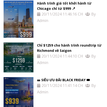
Hành trình giá tốt khởi hành từ
Chicago chỉ từ $999 📍
20/11/2024 11:46:16 CH
By
Admin
Chỉ $1259 cho hành trình roundtrip từ
Richmond về Saigon
20/11/2024 11:44:10 CH
By
Admin
🎫 SIÊU ƯU ĐÃI BLACK FRIDAY 🎟
20/11/2024 11:41:14 CH
By
Admin