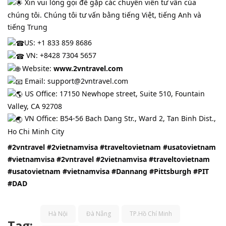
Xin vui lòng gọi để gặp các chuyên viên tư vấn của
chúng tôi. Chúng tôi tư vấn bằng tiếng Việt, tiếng Anh và
tiếng Trung
US: +1 833 859 8686
VN: +8428 7304 5657
Website:
www.2vntravel.com
Email: support@2vntravel.com
US Office: 17150 Newhope street, Suite 510, Fountain
Valley, CA 92708
VN Office: B54-56 Bach Dang Str., Ward 2, Tan Binh Dist.,
Ho Chi Minh City
#2vntravel
#2vietnamvisa
#traveltovietnam
#usatovietnam
#vietnamvisa
#2vntravel
#2vietnamvisa
#traveltovietnam
#usatovietnam
#vietnamvisa
#Dannang
#Pittsburgh
#PIT
#DAD
Hà Nội
Đà Nẵng
TP.Hồ Chí Minh
Tag: