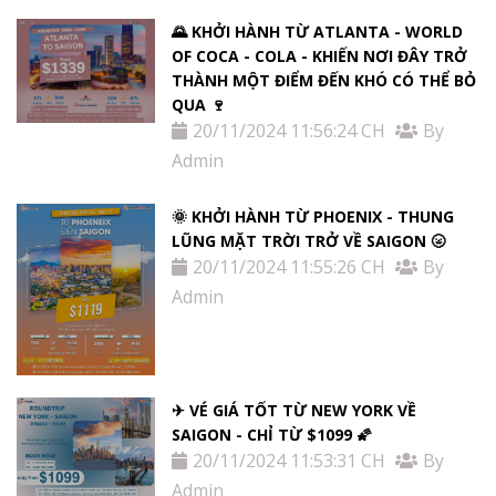
🌄 KHỞI HÀNH TỪ ATLANTA - WORLD
OF COCA - COLA - KHIẾN NƠI ĐÂY TRỞ
THÀNH MỘT ĐIỂM ĐẾN KHÓ CÓ THỂ BỎ
QUA 🍷
20/11/2024 11:56:24 CH
By
Admin
🌞 KHỞI HÀNH TỪ PHOENIX - THUNG
LŨNG MẶT TRỜI TRỞ VỀ SAIGON 🌝
20/11/2024 11:55:26 CH
By
Admin
✈ VÉ GIÁ TỐT TỪ NEW YORK VỀ
SAIGON - CHỈ TỪ $1099 🌠
20/11/2024 11:53:31 CH
By
Admin