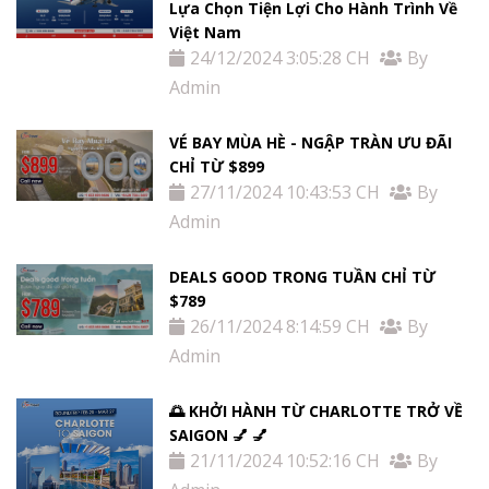
Thị
Lựa Chọn Tiện Lợi Cho Hành Trình Về
Việt Nam
Thực
24/12/2024 3:05:28 CH
By
Admin
Việt
VÉ BAY MÙA HÈ - NGẬP TRÀN ƯU ĐÃI
Nam
CHỈ TỪ $899
27/11/2024 10:43:53 CH
By
Admin
Dịch
vụ
DEALS GOOD TRONG TUẦN CHỈ TỪ
$789
khác
26/11/2024 8:14:59 CH
By
Admin
Khuyến
🌅 KHỞI HÀNH TỪ CHARLOTTE TRỞ VỀ
mãi
SAIGON 💅 💅
21/11/2024 10:52:16 CH
By