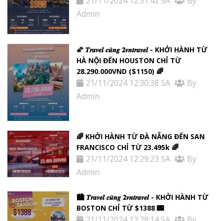
21/11/2024 12:31:42 SA
By
Admin
🌠 𝑻𝒓𝒂𝒗𝒆𝒍 𝒄𝒖̀𝒏𝒈 𝟐𝒗𝒏𝒕𝒓𝒂𝒗𝒆𝒍 - KHỞI HÀNH TỪ
HÀ NỘI ĐẾN HOUSTON CHỈ TỪ
28.290.000VND ($1150) 🌈
21/11/2024 12:30:38 SA
By
Admin
🌈 KHỞI HÀNH TỪ ĐÀ NẴNG ĐẾN SAN
FRANCISCO CHỈ TỪ 23.495k 🌈
21/11/2024 12:29:23 SA
By
Admin
🏙 𝑻𝒓𝒂𝒗𝒆𝒍 𝒄𝒖̀𝒏𝒈 𝟐𝒗𝒏𝒕𝒓𝒂𝒗𝒆𝒍 - KHỞI HÀNH TỪ
BOSTON CHỈ TỪ $1388 🌃
21/11/2024 12:28:14 SA
By