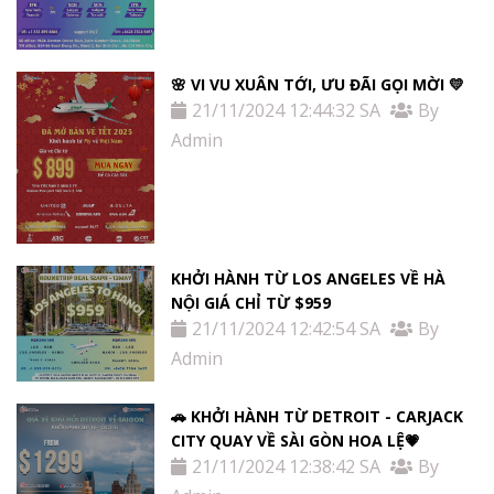
🌸 VI VU XUÂN TỚI, ƯU ĐÃI GỌI MỜI 💛
21/11/2024 12:44:32 SA
By
Admin
KHỞI HÀNH TỪ LOS ANGELES VỀ HÀ
NỘI GIÁ CHỈ TỪ $959
21/11/2024 12:42:54 SA
By
Admin
🚗 KHỞI HÀNH TỪ DETROIT - CARJACK
CITY QUAY VỀ SÀI GÒN HOA LỆ💗
21/11/2024 12:38:42 SA
By