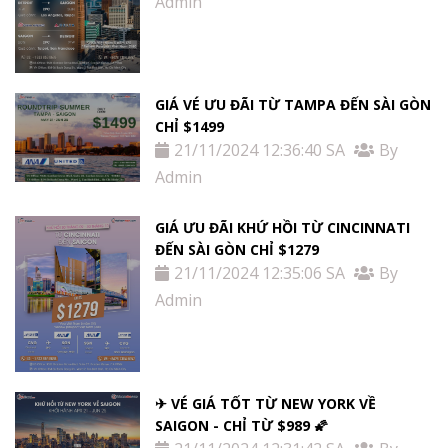
Admin
GIÁ VÉ ƯU ĐÃI TỪ TAMPA ĐẾN SÀI GÒN
CHỈ $1499
21/11/2024 12:36:40 SA
By
Admin
GIÁ ƯU ĐÃI KHỨ HỒI TỪ ​​CINCINNATI
ĐẾN SÀI GÒN CHỈ $1279
21/11/2024 12:35:06 SA
By
Admin
✈ VÉ GIÁ TỐT TỪ NEW YORK VỀ
SAIGON - CHỈ TỪ $989 🌠