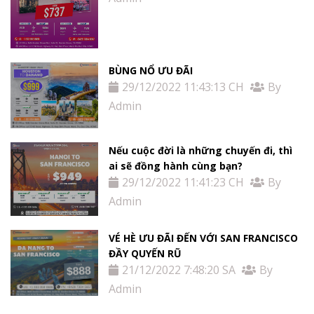
BÙNG NỔ ƯU ĐÃI
29/12/2022 11:43:13 CH
By
Admin
Nếu cuộc đời là những chuyến đi, thì
ai sẽ đồng hành cùng bạn?
29/12/2022 11:41:23 CH
By
Admin
VÉ HÈ ƯU ĐÃI ĐẾN VỚI SAN FRANCISCO
ĐẦY QUYẾN RŨ
21/12/2022 7:48:20 SA
By
Admin