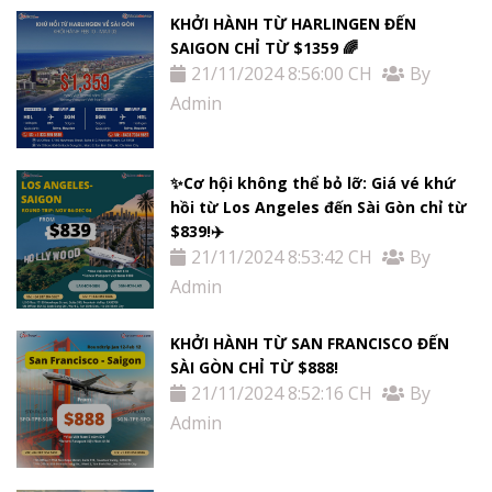
KHỞI HÀNH TỪ HARLINGEN ĐẾN
SAIGON CHỈ TỪ $1359 🌈
21/11/2024 8:56:00 CH
By
Admin
✨Cơ hội không thể bỏ lỡ: Giá vé khứ
hồi từ Los Angeles đến Sài Gòn chỉ từ
$839!✈️
21/11/2024 8:53:42 CH
By
Admin
KHỞI HÀNH TỪ SAN FRANCISCO ĐẾN
SÀI GÒN CHỈ TỪ $888!
21/11/2024 8:52:16 CH
By
Admin