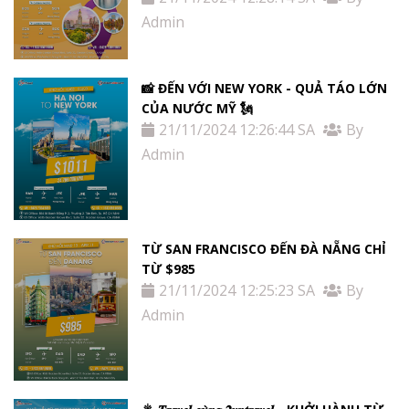
Admin
📸 ĐẾN VỚI NEW YORK - QUẢ TÁO LỚN
CỦA NƯỚC MỸ 🗽
21/11/2024 12:26:44 SA
By
Admin
TỪ SAN FRANCISCO ĐẾN ĐÀ NẴNG CHỈ
TỪ $985
21/11/2024 12:25:23 SA
By
Admin