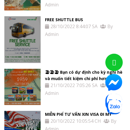
Admin
FREE SHUTTLE BUS
28/10/2022 8:44:07 SA
By
Admin
🏖🏖🏖 Bạn có dự định cho kỳ nghỉ hè
và muốn tiết kiệm chi phí hơn ??
21/10/2022 7:05:26 SA
By
Admin
MIỄN PHÍ TƯ VẤN XIN VISA ĐI MỸ
20/10/2022 10:05:54 CH
By
Admin