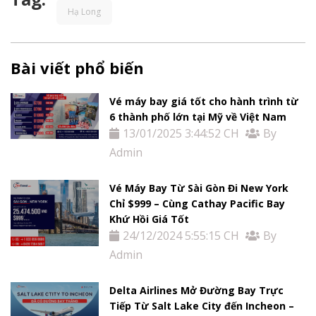
Hạ Long
Bài viết phổ biến
Trang
Vé máy bay giá tốt cho hành trình từ
Chủ
6 thành phố lớn tại Mỹ về Việt Nam
13/01/2025 3:44:52 CH
By
Vé
Admin
Máy
Vé Máy Bay Từ Sài Gòn Đi New York
Chỉ $999 – Cùng Cathay Pacific Bay
Bay
Khứ Hồi Giá Tốt
24/12/2024 5:55:15 CH
By
Tour
Admin
Miễn
Delta Airlines Mở Đường Bay Trực
Tiếp Từ Salt Lake City đến Incheon –