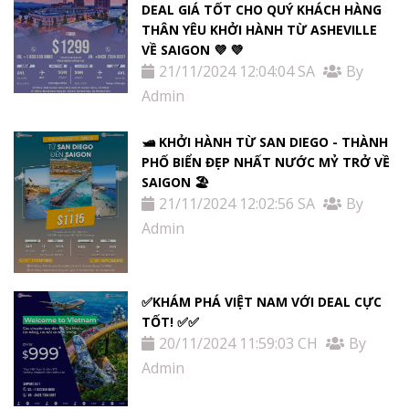
DEAL GIÁ TỐT CHO QUÝ KHÁCH HÀNG
THÂN YÊU KHỞI HÀNH TỪ ASHEVILLE
VỀ SAIGON 💜 💜
21/11/2024 12:04:04 SA
By
Admin
🛥️ KHỞI HÀNH TỪ SAN DIEGO - THÀNH
PHỐ BIỂN ĐẸP NHẤT NƯỚC MỶ TRỞ VỀ
SAIGON 🏖️
21/11/2024 12:02:56 SA
By
Admin
✅KHÁM PHÁ VIỆT NAM VỚI DEAL CỰC
TỐT! ✅✅
20/11/2024 11:59:03 CH
By
Admin