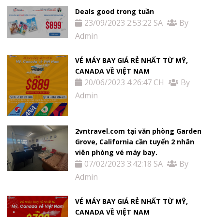
Deals good trong tuần
23/09/2023 2:53:22 SA
By
Admin
VÉ MÁY BAY GIÁ RẺ NHẤT TỪ MỸ,
CANADA VỀ VIỆT NAM
20/06/2023 4:26:47 CH
By
Admin
2vntravel.com tại văn phòng Garden
Grove, California cần tuyển 2 nhân
viên phòng vé máy bay.
07/02/2023 3:42:18 SA
By
Admin
VÉ MÁY BAY GIÁ RẺ NHẤT TỪ MỸ,
CANADA VỀ VIỆT NAM