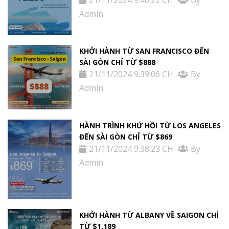
Admin
KHỞI HÀNH TỪ SAN FRANCISCO ĐẾN
SÀI GÒN CHỈ TỪ $888
21/11/2024 9:39:06 CH
By
Admin
HÀNH TRÌNH KHỨ HỒI TỪ LOS ANGELES
ĐẾN SÀI GÒN CHỈ TỪ $869
21/11/2024 9:38:23 CH
By
Admin
KHỞI HÀNH TỪ ALBANY VỀ SAIGON CHỈ
TỪ $1,189