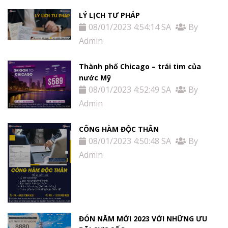
LÝ LỊCH TƯ PHÁP
08/01/2023 4:54:14 SA
By
Admin
Thành phố Chicago – trái tim của
nước Mỹ
08/01/2023 4:52:49 SA
By
Admin
CÔNG HÀM ĐỘC THÂN
08/01/2023 4:50:48 SA
By
Admin
ĐÓN NĂM MỚI 2023 VỚI NHỮNG ƯU