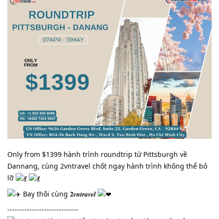
Only from $1399 hành trình roundtrip từ Pittsburgh về
Dannang, cùng 2vntravel chốt ngay hành trình không thể bỏ
lỡ
Bay thôi cùng 𝟐𝒗𝒏𝒕𝒓𝒂𝒗𝒆𝒍
-----------------------------