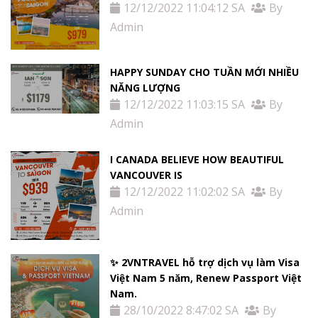
12/12/2022 11:04:12 SA
By
Admin
HAPPY SUNDAY CHO TUẦN MỚI NHIỀU
NĂNG LƯỢNG
12/12/2022 11:03:15 SA
By
Admin
I CANADA BELIEVE HOW BEAUTIFUL
VANCOUVER IS
12/12/2022 11:02:02 SA
By
Admin
✨ 2VNTRAVEL hỗ trợ dịch vụ làm Visa
Việt Nam 5 năm, Renew Passport Việt
Nam.
28/10/2022 8:47:02 SA
By