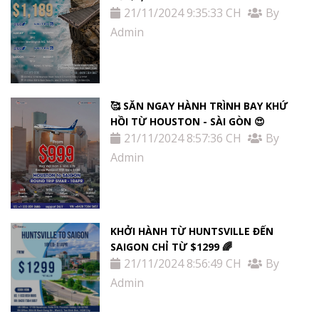
21/11/2024 9:35:33 CH
By
Admin
🥰 SĂN NGAY HÀNH TRÌNH BAY KHỨ
HỒI TỪ HOUSTON - SÀI GÒN 😍
21/11/2024 8:57:36 CH
By
Admin
KHỞI HÀNH TỪ HUNTSVILLE ĐẾN
SAIGON CHỈ TỪ $1299 🌈
21/11/2024 8:56:49 CH
By
Admin