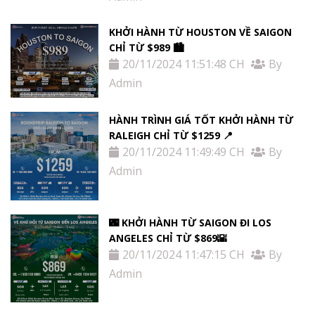
KHỞI HÀNH TỪ HOUSTON VỀ SAIGON
CHỈ TỪ $989 🏙
20/11/2024 11:51:48 CH
By
Admin
HÀNH TRÌNH GIÁ TỐT KHỞI HÀNH TỪ
RALEIGH CHỈ TỪ $1259 📍
20/11/2024 11:49:49 CH
By
Admin
🌃 KHỞI HÀNH TỪ SAIGON ĐI LOS
ANGELES CHỈ TỪ $869🌇
20/11/2024 11:47:15 CH
By
Admin