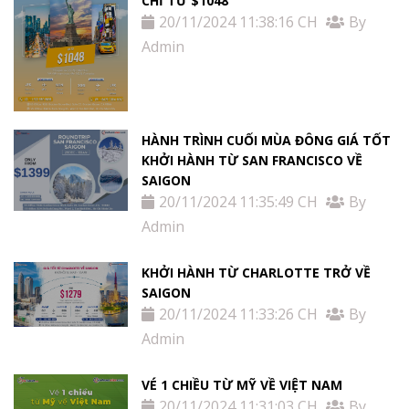
CHỈ TỪ $1048
20/11/2024 11:38:16 CH
By
Admin
HÀNH TRÌNH CUỐI MÙA ĐÔNG GIÁ TỐT
KHỞI HÀNH TỪ SAN FRANCISCO VỀ
SAIGON
20/11/2024 11:35:49 CH
By
Admin
KHỞI HÀNH TỪ CHARLOTTE TRỞ VỀ
SAIGON
20/11/2024 11:33:26 CH
By
Admin
VÉ 1 CHIỀU TỪ MỸ VỀ VIỆT NAM
20/11/2024 11:31:03 CH
By