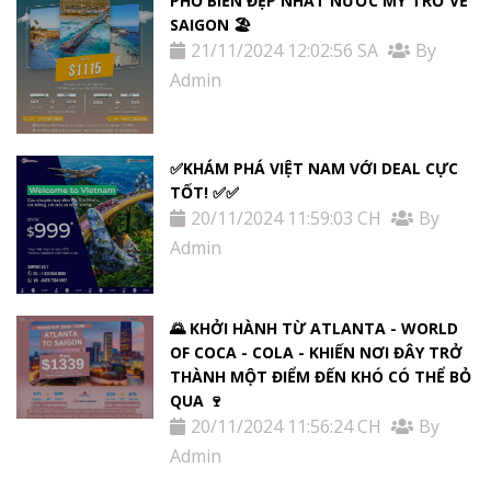
PHỐ BIỂN ĐẸP NHẤT NƯỚC MỶ TRỞ VỀ
SAIGON 🏖️
21/11/2024 12:02:56 SA
By
Admin
✅KHÁM PHÁ VIỆT NAM VỚI DEAL CỰC
TỐT! ✅✅
20/11/2024 11:59:03 CH
By
Admin
🌄 KHỞI HÀNH TỪ ATLANTA - WORLD
OF COCA - COLA - KHIẾN NƠI ĐÂY TRỞ
THÀNH MỘT ĐIỂM ĐẾN KHÓ CÓ THỂ BỎ
QUA 🍷
20/11/2024 11:56:24 CH
By
Admin