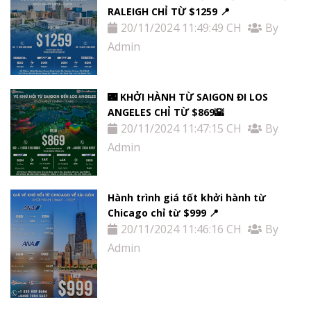
RALEIGH CHỈ TỪ $1259 📍
20/11/2024 11:49:49 CH
By
Admin
🌃 KHỞI HÀNH TỪ SAIGON ĐI LOS
ANGELES CHỈ TỪ $869🌇
20/11/2024 11:47:15 CH
By
Admin
Hành trình giá tốt khởi hành từ
Chicago chỉ từ $999 📍
20/11/2024 11:46:16 CH
By
Admin