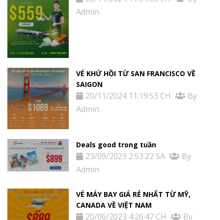
Admin
VÉ KHỨ HỒI TỪ SAN FRANCISCO VỀ
SAIGON
20/11/2024 11:19:53 CH
By
Admin
Deals good trong tuần
23/09/2023 2:53:22 SA
By
Admin
VÉ MÁY BAY GIÁ RẺ NHẤT TỪ MỸ,
CANADA VỀ VIỆT NAM
20/06/2023 4:26:47 CH
By