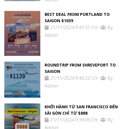
BEST DEAL FROM PORTLAND TO
SAIGON $1039
21/11/2024 9:41:31 CH
By
Admin
ROUNDTRIP FROM SHREVEPORT TO
SAIGON
21/11/2024 9:40:22 CH
By
Admin
KHỞI HÀNH TỪ SAN FRANCISCO ĐẾN
SÀI GÒN CHỈ TỪ $888
21/11/2024 9:39:06 CH
By
Admin