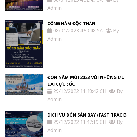
Admin
CÔNG HÀM ĐỘC THÂN
08/01/2023 4:50:48 SA
By
Admin
ĐÓN NĂM MỚI 2023 VỚI NHỮNG ƯU
ĐÃI CỰC SỐC
29/12/2022 11:48:42 CH
By
Admin
DỊCH VỤ ĐÓN SÂN BAY (FAST TRACK)
29/12/2022 11:47:19 CH
By
Admin