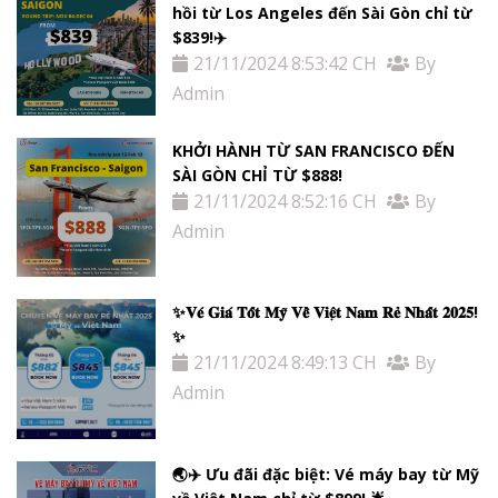
hồi từ Los Angeles đến Sài Gòn chỉ từ
$839!✈️
21/11/2024 8:53:42 CH
By
Admin
KHỞI HÀNH TỪ SAN FRANCISCO ĐẾN
SÀI GÒN CHỈ TỪ $888!
21/11/2024 8:52:16 CH
By
Admin
✨𝐕𝐞́ 𝐆𝐢𝐚́ 𝐓𝐨̂́𝐭 𝐌𝐲̃ 𝐕𝐞̂̀ 𝐕𝐢𝐞̣̂𝐭 𝐍𝐚𝐦 𝐑𝐞̉ 𝐍𝐡𝐚̂́𝐭 𝟐𝟎𝟐𝟓!
✨
21/11/2024 8:49:13 CH
By
Admin
🌏✈️ Ưu đãi đặc biệt: Vé máy bay từ Mỹ