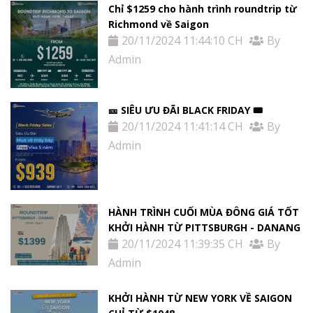
Chỉ $1259 cho hành trình roundtrip từ
Richmond về Saigon
20/11/2024 11:44:10 CH
By
Admin
🎫 SIÊU ƯU ĐÃI BLACK FRIDAY 🎟
20/11/2024 11:41:14 CH
By
Admin
HÀNH TRÌNH CUỐI MÙA ĐÔNG GIÁ TỐT
KHỞI HÀNH TỪ PITTSBURGH - DANANG
20/11/2024 11:39:35 CH
By
Admin
KHỞI HÀNH TỪ NEW YORK VỀ SAIGON