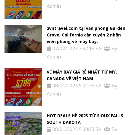
Admin
2vntravel.com tại văn phòng Garden
Grove, California cần tuyển 2 nhân
viên phòng vé máy bay.
07/02/2023 3:42:18 SA
By
Admin
VÉ MÁY BAY GIÁ RẺ NHẤT TỪ MỸ,
CANADA VỀ VIỆT NAM
08/01/2023 5:01:35 SA
By
Admin
HOT DEALS HÈ 2023 TỪ SIOUX FALLS -
SOUTH DAKOTA
08/01/2023 5:00:23 SA
By