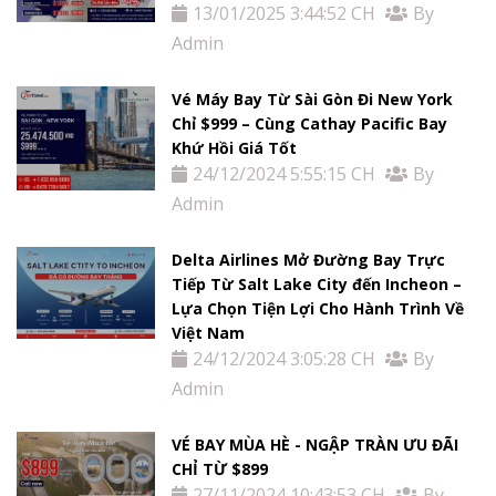
Tin
13/01/2025 3:44:52 CH
By
Admin
tức
Vé Máy Bay Từ Sài Gòn Đi New York
Liên
Chỉ $999 – Cùng Cathay Pacific Bay
Khứ Hồi Giá Tốt
Hệ
24/12/2024 5:55:15 CH
By
Admin
Delta Airlines Mở Đường Bay Trực
Tiếp Từ Salt Lake City đến Incheon –
Lựa Chọn Tiện Lợi Cho Hành Trình Về
Việt Nam
24/12/2024 3:05:28 CH
By
Admin
VÉ BAY MÙA HÈ - NGẬP TRÀN ƯU ĐÃI
CHỈ TỪ $899
27/11/2024 10:43:53 CH
By