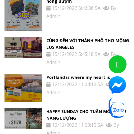
nồng đượm
15/12/2022 5:46:36 SA
By
Admin
CÙNG ĐẾN VỚI THÀNH PHỐ THƠ MỘNG
LOS ANGELES
15/12/2022 5:45:18 SA
By
Admin
Portland is where my heart is
12/12/2022 11:04:12 SA
By
Admin
HAPPY SUNDAY CHO TUẦN MỚI NHIỀU
NĂNG LƯỢNG
12/12/2022 11:03:15 SA
By
Admin