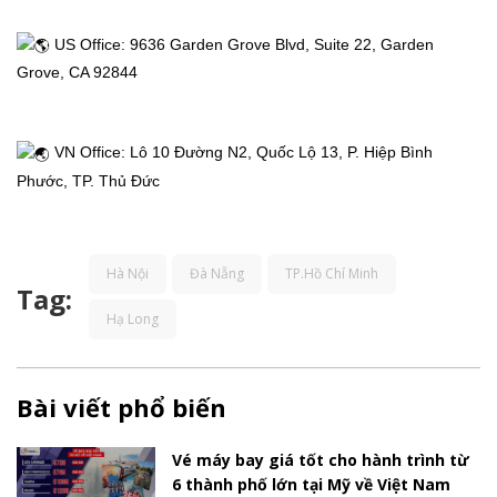
Thị
 US Office: 9636 Garden Grove Blvd, Suite 22, Garden 
Thực
Grove, CA 92844
Việt
 VN Office: Lô 10 Đường N2, Quốc Lộ 13, P. Hiệp Bình 
Nam
Phước, TP. Thủ Đức
Dịch
vụ
Hà Nội
Đà Nẵng
TP.Hồ Chí Minh
Tag:
Hạ Long
khác
Khuyến
Bài viết phổ biến
mãi
Vé máy bay giá tốt cho hành trình từ
6 thành phố lớn tại Mỹ về Việt Nam