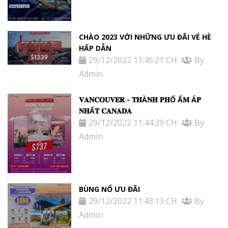
CHÀO 2023 VỚI NHỮNG ƯU ĐÃI VÉ HÈ
HẤP DẪN
29/12/2022 11:45:21 CH
By
Admin
𝐕𝐀𝐍𝐂𝐎𝐔𝐕𝐄𝐑 - 𝐓𝐇À𝐍𝐇 𝐏𝐇Ố Ấ𝐌 Á𝐏
𝐍𝐇Ấ𝐓 𝐂𝐀𝐍𝐀𝐃𝐀
29/12/2022 11:44:39 CH
By
Admin
BÙNG NỔ ƯU ĐÃI
29/12/2022 11:43:13 CH
By
Admin