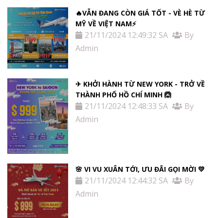
🔥VẪN ĐANG CÒN GIÁ TỐT - VÈ HÈ TỪ
MỸ VỀ VIỆT NAM⚡️
21/11/2024 12:49:32 SA
By
Admin
✈ KHỞI HÀNH TỪ NEW YORK - TRỞ VỀ
THÀNH PHỐ HỒ CHÍ MINH 🙆
21/11/2024 12:48:33 SA
By
Admin
🌸 VI VU XUÂN TỚI, ƯU ĐÃI GỌI MỜI 💛
21/11/2024 12:44:32 SA
By
Admin