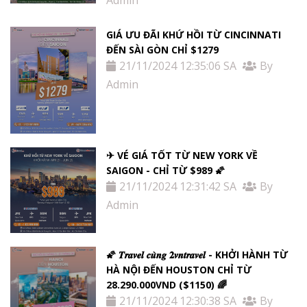
Admin
GIÁ ƯU ĐÃI KHỨ HỒI TỪ ​​CINCINNATI
ĐẾN SÀI GÒN CHỈ $1279
21/11/2024 12:35:06 SA
By
Admin
✈ VÉ GIÁ TỐT TỪ NEW YORK VỀ
SAIGON - CHỈ TỪ $989 🌠
21/11/2024 12:31:42 SA
By
Admin
🌠 𝑻𝒓𝒂𝒗𝒆𝒍 𝒄𝒖̀𝒏𝒈 𝟐𝒗𝒏𝒕𝒓𝒂𝒗𝒆𝒍 - KHỞI HÀNH TỪ
HÀ NỘI ĐẾN HOUSTON CHỈ TỪ
28.290.000VND ($1150) 🌈
21/11/2024 12:30:38 SA
By