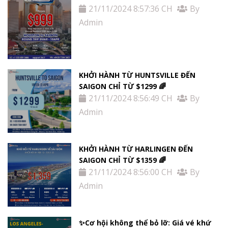
21/11/2024 8:57:36 CH
By
Admin
KHỞI HÀNH TỪ HUNTSVILLE ĐẾN
SAIGON CHỈ TỪ $1299 🌈
21/11/2024 8:56:49 CH
By
Admin
KHỞI HÀNH TỪ HARLINGEN ĐẾN
SAIGON CHỈ TỪ $1359 🌈
21/11/2024 8:56:00 CH
By
Admin
✨Cơ hội không thể bỏ lỡ: Giá vé khứ