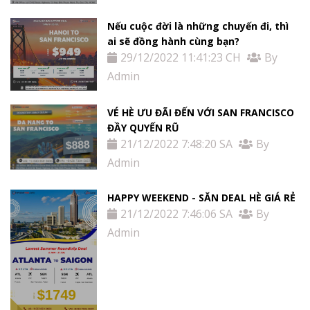
Nếu cuộc đời là những chuyến đi, thì
ai sẽ đồng hành cùng bạn?
29/12/2022 11:41:23 CH
By
Admin
VÉ HÈ ƯU ĐÃI ĐẾN VỚI SAN FRANCISCO
ĐẦY QUYẾN RŨ
21/12/2022 7:48:20 SA
By
Admin
HAPPY WEEKEND - SĂN DEAL HÈ GIÁ RẺ
21/12/2022 7:46:06 SA
By
Admin