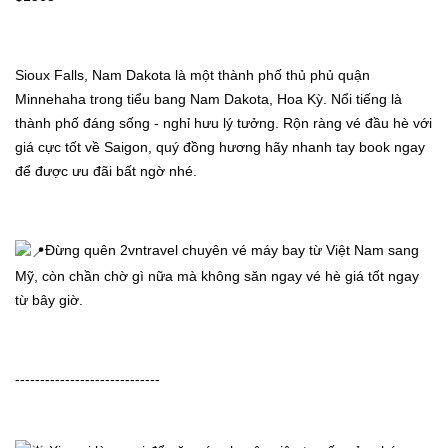
Sioux Falls, Nam Dakota là một thành phố thủ phủ quận 
Minnehaha trong tiểu bang Nam Dakota, Hoa Kỳ. Nổi tiếng là 
thành phố đáng sống - nghỉ hưu lý tưởng. Rộn ràng vé đầu hè với 
giá cực tốt về Saigon, quý đồng hương hãy nhanh tay book ngay 
để được ưu đãi bất ngờ nhé.
Đừng quên 2vntravel chuyên vé máy bay từ Việt Nam sang 
Mỹ, còn chần chờ gì nữa mà không săn ngay vé hè giá tốt ngay 
từ bây giờ.
-----------------------------