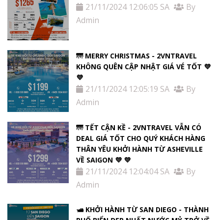
21/11/2024 12:06:05 SA
By
Admin
🌁 MERRY CHRISTMAS - 2VNTRAVEL
KHÔNG QUÊN CẬP NHẬT GIÁ VÉ TỐT 💜
💜
21/11/2024 12:05:19 SA
By
Admin
🌁 TẾT CẬN KỀ - 2VNTRAVEL VẪN CÓ
DEAL GIÁ TỐT CHO QUÝ KHÁCH HÀNG
THÂN YÊU KHỞI HÀNH TỪ ASHEVILLE
VỀ SAIGON 💜 💜
21/11/2024 12:04:04 SA
By
Admin
🛥️ KHỞI HÀNH TỪ SAN DIEGO - THÀNH