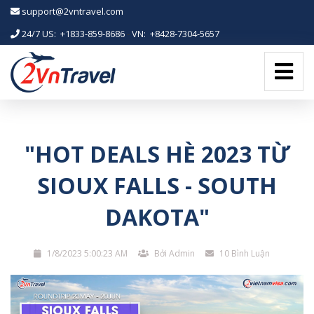
-->
support@2vntravel.com
24/7 US: +1833-859-8686
-
VN: +8428-7304-5657
"HOT DEALS HÈ 2023 TỪ
SIOUX FALLS - SOUTH
DAKOTA"
1/8/2023 5:00:23 AM
Bởi Admin
10 Bình Luận