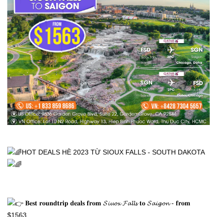
HOT DEALS HÈ 2023 TỪ SIOUX FALLS - SOUTH DAKOTA 
 𝐁𝐞𝐬𝐭 𝐫𝐨𝐮𝐧𝐝𝐭𝐫𝐢𝐩 𝐝𝐞𝐚𝐥𝐬 𝐟𝐫𝐨𝐦 𝓢𝓲𝓾𝓸𝔁 𝓕𝓪𝓵𝓵𝓼 𝐭𝐨 𝓢𝓪𝓲𝓰𝓸𝓷 - 𝐟𝐫𝐨𝐦 
$1563