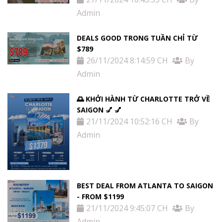
Admin
DEALS GOOD TRONG TUẦN CHỈ TỪ
$789
26/11/2024 8:14:59 CH
By
Admin
🌅 KHỞI HÀNH TỪ CHARLOTTE TRỞ VỀ
SAIGON 💅 💅
21/11/2024 10:52:16 CH
By
Admin
BEST DEAL FROM ATLANTA TO SAIGON
- FROM $1199
21/11/2024 9:45:07 CH
By
Admin