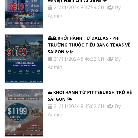
về Việt Nam chỉ từ $899! 🌟
21/11/2024 8:47:59 CH
By
Admin
🌄🌄 KHỞI HÀNH TỪ DALLAS - PHI
TRƯỜNG THUỘC TIỂU BANG TEXAS VỀ
SAIGON ✨✨
21/11/2024 8:46:32 CH
By
Admin
🐋 KHỞI HÀNH TỪ PITTSBURGH TRỞ VỀ
SÀI GÒN 🌤
21/11/2024 8:45:02 CH
By
Admin