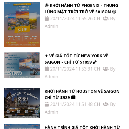
🌞 KHỞI HÀNH TỪ PHOENIX - THUNG
LŨNG MẶT TRỜI TRỞ VỀ SAIGON 🌝
20/11/2024 11:55:26 CH
By
Admin
✈ VÉ GIÁ TỐT TỪ NEW YORK VỀ
SAIGON - CHỈ TỪ $1099 🌠
20/11/2024 11:53:31 CH
By
Admin
KHỞI HÀNH TỪ HOUSTON VỀ SAIGON
CHỈ TỪ $989 🏙
20/11/2024 11:51:48 CH
By
Admin
HÀNH TRÌNH GIÁ TỐT KHỞI HÀNH TỪ