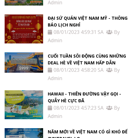
Admin
ĐẠI SỨ QUÁN VIỆT NAM MỸ - THÔNG
BÁO LỊCH NGHỈ
08/01/2023 4:59:31 SA
By
Admin
CUỐI TUẦN SÔI ĐỘNG CÙNG NHỮNG
DEAL HÈ VỀ VIỆT NAM HẤP DẪN
08/01/2023 4:58:20 SA
By
Admin
HAWAII - THIÊN ĐƯỜNG VẬY GỌI -
QUẪY HÈ CỰC ĐÃ
08/01/2023 4:57:23 SA
By
Admin
NĂM MỚI VỀ VIỆT NAM CÓ GÌ KHÓ ĐỂ