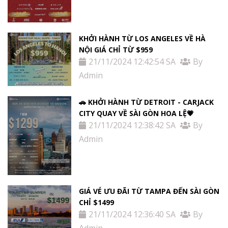
KHỞI HÀNH TỪ LOS ANGELES VỀ HÀ
NỘI GIÁ CHỈ TỪ $959
21/11/2024 12:42:54 SA
By
Admin
🚗 KHỞI HÀNH TỪ DETROIT - CARJACK
CITY QUAY VỀ SÀI GÒN HOA LỆ💗
21/11/2024 12:38:42 SA
By
Admin
GIÁ VÉ ƯU ĐÃI TỪ TAMPA ĐẾN SÀI GÒN
CHỈ $1499
21/11/2024 12:36:40 SA
By