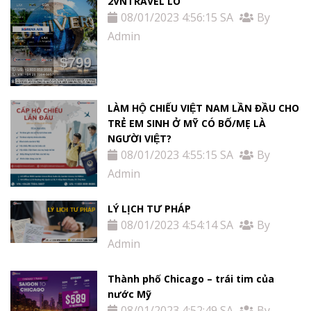
2VNTRAVEL LO
08/01/2023 4:56:15 SA
By
Admin
LÀM HỘ CHIẾU VIỆT NAM LẦN ĐẦU CHO
TRẺ EM SINH Ở MỸ CÓ BỐ/MẸ LÀ
NGƯỜI VIỆT?
08/01/2023 4:55:15 SA
By
Admin
LÝ LỊCH TƯ PHÁP
08/01/2023 4:54:14 SA
By
Admin
Thành phố Chicago – trái tim của
nước Mỹ
08/01/2023 4:52:49 SA
By