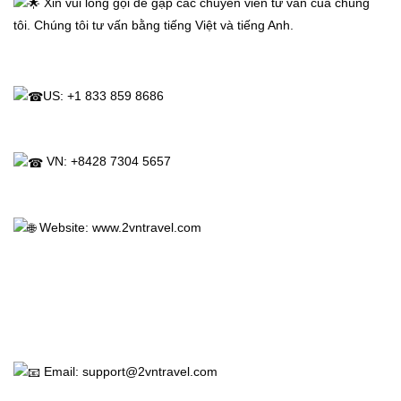
 Xin vui lòng gọi để gặp các chuyên viên tư vấn của chúng 
tôi. Chúng tôi tư vấn bằng tiếng Việt và tiếng Anh.
US: +1 833 859 8686
Trang
Chủ
 VN: +8428 7304 5657
Vé
Máy
 Website: 
www.2vntravel.com
Bay
Tour
Miễn
 Email: support@2vntravel.com