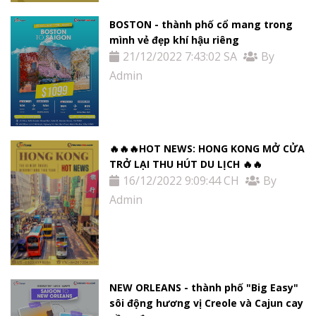
BOSTON - thành phố cổ mang trong
mình vẻ đẹp khí hậu riêng
21/12/2022 7:43:02 SA
By
Admin
🔥🔥🔥HOT NEWS: HONG KONG MỞ CỬA
TRỞ LẠI THU HÚT DU LỊCH 🔥🔥
16/12/2022 9:09:44 CH
By
Admin
NEW ORLEANS - thành phố "Big Easy"
sôi động hương vị Creole và Cajun cay