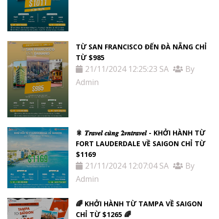
TỪ SAN FRANCISCO ĐẾN ĐÀ NẴNG CHỈ
TỪ $985
21/11/2024 12:25:23 SA
By
Admin
🎇 𝑻𝒓𝒂𝒗𝒆𝒍 𝒄𝒖̀𝒏𝒈 𝟐𝒗𝒏𝒕𝒓𝒂𝒗𝒆𝒍 - KHỞI HÀNH TỪ
FORT LAUDERDALE VỀ SAIGON CHỈ TỪ
$1169
21/11/2024 12:07:04 SA
By
Admin
🌈 KHỞI HÀNH TỪ TAMPA VỀ SAIGON
CHỈ TỪ $1265 🌈