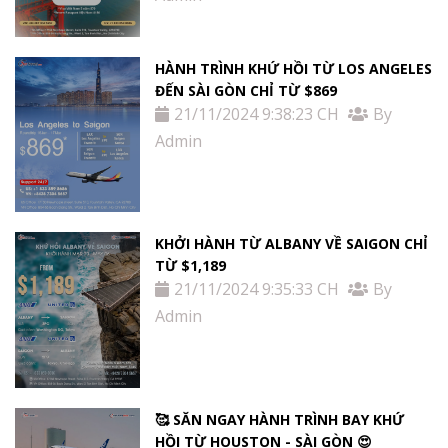
HÀNH TRÌNH KHỨ HỒI TỪ LOS ANGELES
ĐẾN SÀI GÒN CHỈ TỪ $869
21/11/2024 9:38:23 CH
By
Admin
KHỞI HÀNH TỪ ALBANY VỀ SAIGON CHỈ
TỪ $1,189
21/11/2024 9:35:33 CH
By
Admin
🥰 SĂN NGAY HÀNH TRÌNH BAY KHỨ
HỒI TỪ HOUSTON - SÀI GÒN 😍