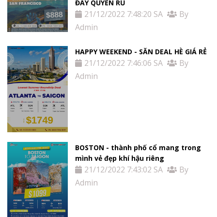
ĐẦY QUYẾN RŨ
21/12/2022 7:48:20 SA
By
Admin
HAPPY WEEKEND - SĂN DEAL HÈ GIÁ RẺ
21/12/2022 7:46:06 SA
By
Admin
BOSTON - thành phố cổ mang trong
mình vẻ đẹp khí hậu riêng
21/12/2022 7:43:02 SA
By
Admin