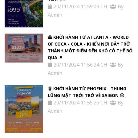
20/11/2024 11:59:03 CH
By
Admin
🌄 KHỞI HÀNH TỪ ATLANTA - WORLD
OF COCA - COLA - KHIẾN NƠI ĐÂY TRỞ
THÀNH MỘT ĐIỂM ĐẾN KHÓ CÓ THỂ BỎ
QUA 🍷
20/11/2024 11:56:24 CH
By
Admin
🌞 KHỞI HÀNH TỪ PHOENIX - THUNG
LŨNG MẶT TRỜI TRỞ VỀ SAIGON 🌝
20/11/2024 11:55:26 CH
By
Admin