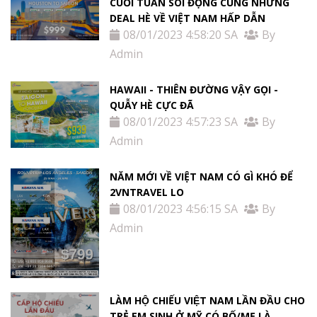
CUỐI TUẦN SÔI ĐỘNG CÙNG NHỮNG
DEAL HÈ VỀ VIỆT NAM HẤP DẪN
08/01/2023 4:58:20 SA
By
Admin
HAWAII - THIÊN ĐƯỜNG VẬY GỌI -
QUẪY HÈ CỰC ĐÃ
08/01/2023 4:57:23 SA
By
Admin
NĂM MỚI VỀ VIỆT NAM CÓ GÌ KHÓ ĐỂ
2VNTRAVEL LO
08/01/2023 4:56:15 SA
By
Admin
LÀM HỘ CHIẾU VIỆT NAM LẦN ĐẦU CHO
TRẺ EM SINH Ở MỸ CÓ BỐ/MẸ LÀ