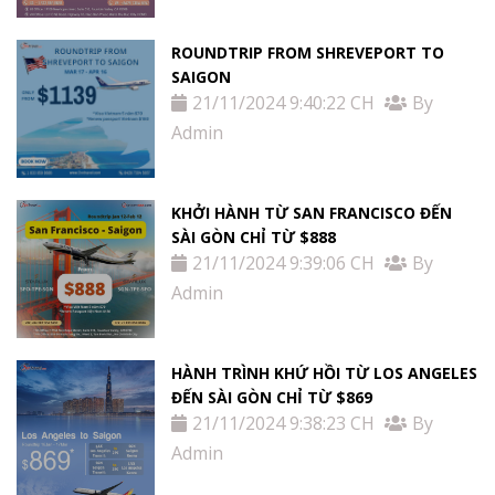
ROUNDTRIP FROM SHREVEPORT TO
SAIGON
21/11/2024 9:40:22 CH
By
Admin
KHỞI HÀNH TỪ SAN FRANCISCO ĐẾN
SÀI GÒN CHỈ TỪ $888
21/11/2024 9:39:06 CH
By
Admin
HÀNH TRÌNH KHỨ HỒI TỪ LOS ANGELES
ĐẾN SÀI GÒN CHỈ TỪ $869
21/11/2024 9:38:23 CH
By
Admin