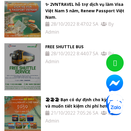
✨ 2VNTRAVEL hỗ trợ dịch vụ làm Visa
Việt Nam 5 năm, Renew Passport Việt
Nam.
28/10/2022 8:47:02 SA
By
Admin
FREE SHUTTLE BUS
28/10/2022 8:44:07 SA
By
Admin
🏖🏖🏖 Bạn có dự định cho kỳ nghỉ hè
và muốn tiết kiệm chi phí hơn ??
21/10/2022 7:05:26 SA
By
Admin