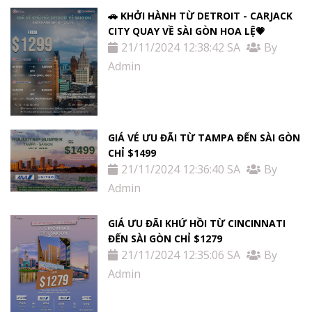
🚗 KHỞI HÀNH TỪ DETROIT - CARJACK
CITY QUAY VỀ SÀI GÒN HOA LỆ💗
21/11/2024 12:38:42 SA
By
Admin
GIÁ VÉ ƯU ĐÃI TỪ TAMPA ĐẾN SÀI GÒN
CHỈ $1499
21/11/2024 12:36:40 SA
By
Admin
GIÁ ƯU ĐÃI KHỨ HỒI TỪ ​​CINCINNATI
ĐẾN SÀI GÒN CHỈ $1279
21/11/2024 12:35:06 SA
By
Admin