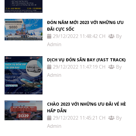
ĐÓN NĂM MỚI 2023 VỚI NHỮNG ƯU
ĐÃI CỰC SỐC
29/12/2022 11:48:42 CH
By
Admin
DỊCH VỤ ĐÓN SÂN BAY (FAST TRACK)
29/12/2022 11:47:19 CH
By
Admin
CHÀO 2023 VỚI NHỮNG ƯU ĐÃI VÉ HÈ
HẤP DẪN
29/12/2022 11:45:21 CH
By
Admin