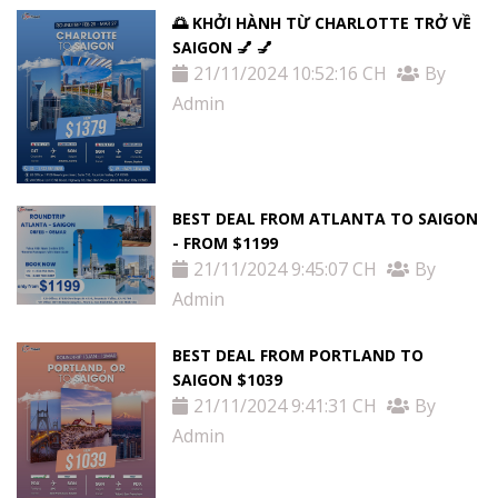
Tin
🌅 KHỞI HÀNH TỪ CHARLOTTE TRỞ VỀ
SAIGON 💅 💅
tức
21/11/2024 10:52:16 CH
By
Admin
Liên
Hệ
BEST DEAL FROM ATLANTA TO SAIGON
- FROM $1199
21/11/2024 9:45:07 CH
By
Admin
BEST DEAL FROM PORTLAND TO
SAIGON $1039
21/11/2024 9:41:31 CH
By
Admin