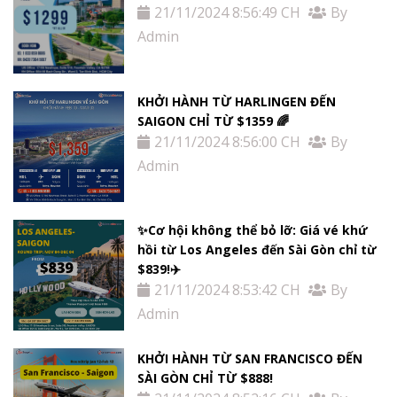
21/11/2024 8:56:49 CH
By
Admin
KHỞI HÀNH TỪ HARLINGEN ĐẾN
SAIGON CHỈ TỪ $1359 🌈
21/11/2024 8:56:00 CH
By
Admin
✨Cơ hội không thể bỏ lỡ: Giá vé khứ
hồi từ Los Angeles đến Sài Gòn chỉ từ
$839!✈️
21/11/2024 8:53:42 CH
By
Admin
KHỞI HÀNH TỪ SAN FRANCISCO ĐẾN
SÀI GÒN CHỈ TỪ $888!