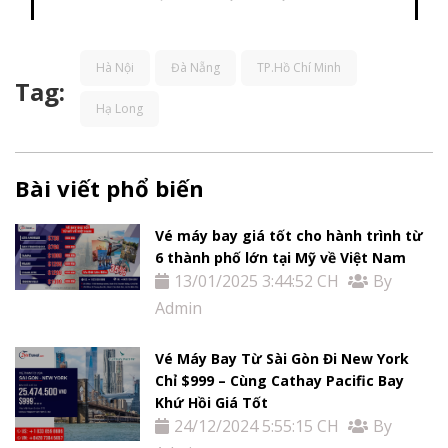
Hà Nội
Đà Nẵng
TP.Hồ Chí Minh
Tag:
Hạ Long
Trang
Chủ
Bài viết phổ biến
Vé
Vé máy bay giá tốt cho hành trình từ
Máy
6 thành phố lớn tại Mỹ về Việt Nam
13/01/2025 3:44:52 CH
By
Bay
Admin
Tour
Vé Máy Bay Từ Sài Gòn Đi New York
Chỉ $999 – Cùng Cathay Pacific Bay
Khứ Hồi Giá Tốt
Miễn
24/12/2024 5:55:15 CH
By