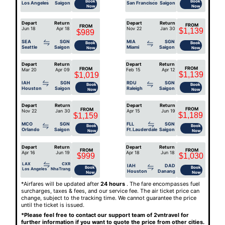
Book
Book
Los Angeles
Saigon
San Francisco
Saigon
Now
Now
Depart
Return
Depart
Return
FROM
FROM
Jun 18
Apr 18
Nov 22
Jan 30
$1,139
$989
SEA
SGN
MIA
SGN
Book
Book
Seattle
Saigon
Miami
Saigon
Now
Now
Depart
Return
Depart
Return
FROM
FROM
Mar 20
Apr 09
Feb 15
Apr 12
$1,139
$1,019
IAH
SGN
RDU
SGN
Book
Book
Houston
Saigon
Raleigh
Saigon
Now
Now
Depart
Return
Depart
Return
FROM
FROM
Nov 22
Jan 30
Apr 15
Jun 19
$1,189
$1,159
MCO
SGN
FLL
SGN
Book
Book
Orlando
Saigon
Ft.Lauderdale
Saigon
Now
Now
Depart
Return
Depart
Return
FROM
FROM
Apr 16
Jun 19
Apr 18
Jun 18
$999
$1,030
LAX
CXR
IAH
DAD
Book
Book
Los Angeles
NhaTrang
Houston
Danang
Now
Now
*Airfares will be updated after
24 hours
. The fare encompasses fuel
surcharges, taxes & fees, and our service fee. The air ticket price can
change, subject to the tracking time. We cannot guarantee the price
until the ticket is issued.
*Please feel free to contact our support team of 2vntravel for
further information if you want to quote the price from other cities.