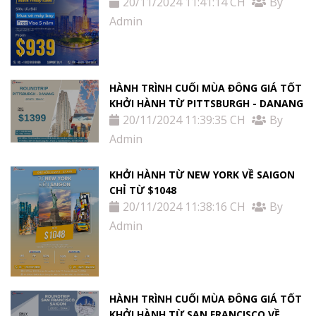
20/11/2024 11:41:14 CH
By
Admin
HÀNH TRÌNH CUỐI MÙA ĐÔNG GIÁ TỐT
KHỞI HÀNH TỪ PITTSBURGH - DANANG
20/11/2024 11:39:35 CH
By
Admin
KHỞI HÀNH TỪ NEW YORK VỀ SAIGON
CHỈ TỪ $1048
20/11/2024 11:38:16 CH
By
Admin
HÀNH TRÌNH CUỐI MÙA ĐÔNG GIÁ TỐT
KHỞI HÀNH TỪ SAN FRANCISCO VỀ