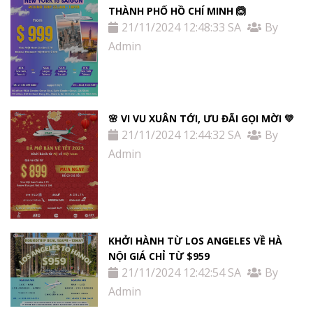
THÀNH PHỐ HỒ CHÍ MINH 🙆
21/11/2024 12:48:33 SA
By
Admin
🌸 VI VU XUÂN TỚI, ƯU ĐÃI GỌI MỜI 💛
21/11/2024 12:44:32 SA
By
Admin
KHỞI HÀNH TỪ LOS ANGELES VỀ HÀ
NỘI GIÁ CHỈ TỪ $959
21/11/2024 12:42:54 SA
By
Admin