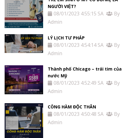
NGƯỜI VIỆT?
08/01/2023 4:55:15 SA
By
Admin
LÝ LỊCH TƯ PHÁP
08/01/2023 4:54:14 SA
By
Admin
Thành phố Chicago – trái tim của
nước Mỹ
08/01/2023 4:52:49 SA
By
Admin
CÔNG HÀM ĐỘC THÂN
08/01/2023 4:50:48 SA
By
Admin