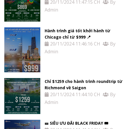
20/11/2024 11:47:15 CH
By
Admin
Hành trình giá tốt khởi hành từ
Chicago chỉ từ $999 📍
20/11/2024 11:46:16 CH
By
Admin
Chỉ $1259 cho hành trình roundtrip từ
Richmond về Saigon
20/11/2024 11:44:10 CH
By
Admin
🎫 SIÊU ƯU ĐÃI BLACK FRIDAY 🎟