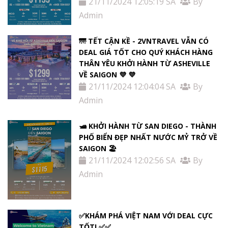
21/11/2024 12:05:19 SA
By
Admin
🌁 TẾT CẬN KỀ - 2VNTRAVEL VẪN CÓ
DEAL GIÁ TỐT CHO QUÝ KHÁCH HÀNG
THÂN YÊU KHỞI HÀNH TỪ ASHEVILLE
VỀ SAIGON 💜 💜
21/11/2024 12:04:04 SA
By
Admin
🛥️ KHỞI HÀNH TỪ SAN DIEGO - THÀNH
PHỐ BIỂN ĐẸP NHẤT NƯỚC MỶ TRỞ VỀ
SAIGON 🏖️
21/11/2024 12:02:56 SA
By
Admin
✅KHÁM PHÁ VIỆT NAM VỚI DEAL CỰC
TỐT! ✅✅