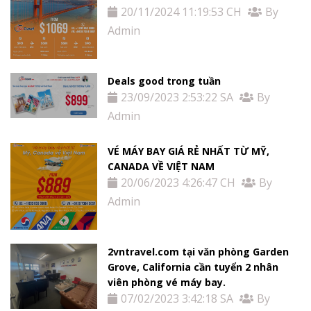
20/11/2024 11:19:53 CH
By
Admin
Deals good trong tuần
23/09/2023 2:53:22 SA
By
Admin
VÉ MÁY BAY GIÁ RẺ NHẤT TỪ MỸ,
CANADA VỀ VIỆT NAM
20/06/2023 4:26:47 CH
By
Admin
2vntravel.com tại văn phòng Garden
Grove, California cần tuyển 2 nhân
viên phòng vé máy bay.
07/02/2023 3:42:18 SA
By