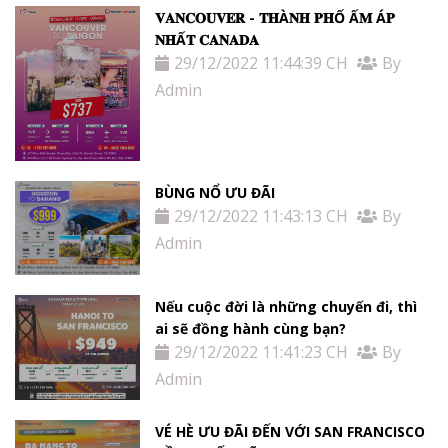
𝐕𝐀𝐍𝐂𝐎𝐔𝐕𝐄𝐑 - 𝐓𝐇À𝐍𝐇 𝐏𝐇Ố Ấ𝐌 Á𝐏
𝐍𝐇Ấ𝐓 𝐂𝐀𝐍𝐀𝐃𝐀
29/12/2022 11:44:39 CH
By
Admin
BÙNG NỔ ƯU ĐÃI
29/12/2022 11:43:13 CH
By
Admin
Nếu cuộc đời là những chuyến đi, thì
ai sẽ đồng hành cùng bạn?
29/12/2022 11:41:23 CH
By
Admin
VÉ HÈ ƯU ĐÃI ĐẾN VỚI SAN FRANCISCO