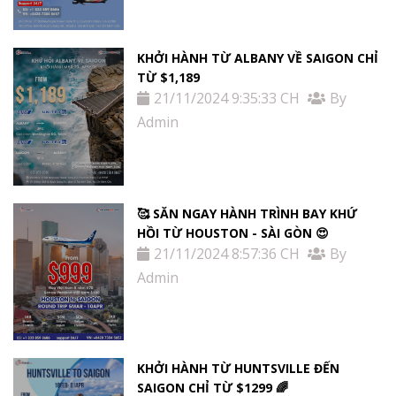
KHỞI HÀNH TỪ ALBANY VỀ SAIGON CHỈ
TỪ $1,189
21/11/2024 9:35:33 CH
By
Admin
🥰 SĂN NGAY HÀNH TRÌNH BAY KHỨ
HỒI TỪ HOUSTON - SÀI GÒN 😍
21/11/2024 8:57:36 CH
By
Admin
KHỞI HÀNH TỪ HUNTSVILLE ĐẾN
SAIGON CHỈ TỪ $1299 🌈