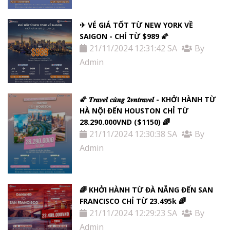
✈ VÉ GIÁ TỐT TỪ NEW YORK VỀ
SAIGON - CHỈ TỪ $989 🌠
21/11/2024 12:31:42 SA
By
Admin
🌠 𝑻𝒓𝒂𝒗𝒆𝒍 𝒄𝒖̀𝒏𝒈 𝟐𝒗𝒏𝒕𝒓𝒂𝒗𝒆𝒍 - KHỞI HÀNH TỪ
HÀ NỘI ĐẾN HOUSTON CHỈ TỪ
28.290.000VND ($1150) 🌈
21/11/2024 12:30:38 SA
By
Admin
🌈 KHỞI HÀNH TỪ ĐÀ NẴNG ĐẾN SAN
FRANCISCO CHỈ TỪ 23.495k 🌈
21/11/2024 12:29:23 SA
By
Admin