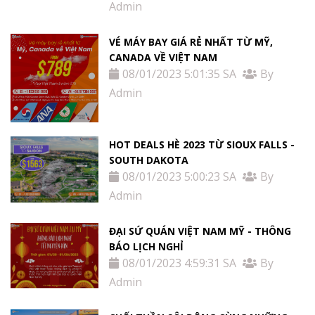
Admin
VÉ MÁY BAY GIÁ RẺ NHẤT TỪ MỸ,
CANADA VỀ VIỆT NAM
08/01/2023 5:01:35 SA
By
Admin
HOT DEALS HÈ 2023 TỪ SIOUX FALLS -
SOUTH DAKOTA
08/01/2023 5:00:23 SA
By
Admin
ĐẠI SỨ QUÁN VIỆT NAM MỸ - THÔNG
BÁO LỊCH NGHỈ
08/01/2023 4:59:31 SA
By
Admin