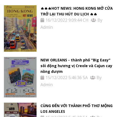
🔥🔥🔥HOT NEWS: HONG KONG MỞ CỬA
TRỞ LẠI THU HÚT DU LỊCH 🔥🔥
16/12/2022 9:09:44 CH
By
Admin
NEW ORLEANS - thành phố "Big Easy"
sôi động hương vị Creole và Cajun cay
nồng đượm
15/12/2022 5:46:36 SA
By
Admin
CÙNG ĐẾN VỚI THÀNH PHỐ THƠ MỘNG
LOS ANGELES