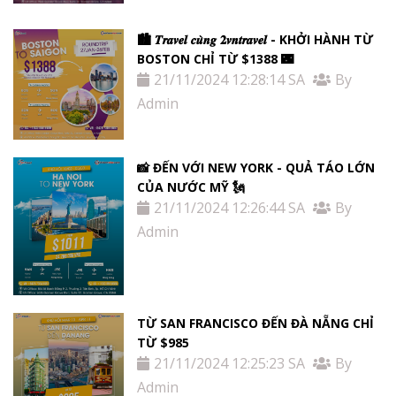
🏙 𝑻𝒓𝒂𝒗𝒆𝒍 𝒄𝒖̀𝒏𝒈 𝟐𝒗𝒏𝒕𝒓𝒂𝒗𝒆𝒍 - KHỞI HÀNH TỪ
BOSTON CHỈ TỪ $1388 🌃
21/11/2024 12:28:14 SA
By
Admin
📸 ĐẾN VỚI NEW YORK - QUẢ TÁO LỚN
CỦA NƯỚC MỸ 🗽
21/11/2024 12:26:44 SA
By
Admin
TỪ SAN FRANCISCO ĐẾN ĐÀ NẴNG CHỈ
TỪ $985
21/11/2024 12:25:23 SA
By
Admin