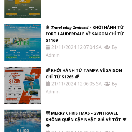
🎇 𝑻𝒓𝒂𝒗𝒆𝒍 𝒄𝒖̀𝒏𝒈 𝟐𝒗𝒏𝒕𝒓𝒂𝒗𝒆𝒍 - KHỞI HÀNH TỪ
FORT LAUDERDALE VỀ SAIGON CHỈ TỪ
$1169
21/11/2024 12:07:04 SA
By
Admin
🌈 KHỞI HÀNH TỪ TAMPA VỀ SAIGON
CHỈ TỪ $1265 🌈
21/11/2024 12:06:05 SA
By
Admin
🌁 MERRY CHRISTMAS - 2VNTRAVEL
KHÔNG QUÊN CẬP NHẬT GIÁ VÉ TỐT 💜
💜