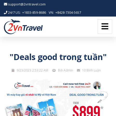
-->
support@2vntravel.com
24/7 US: +1833-859-8686
-
VN: +8428-7304-5657
"Deals good trong tuần"
9/23/2023 2:53:22 AM
Bởi Admin
10 Bình Luận