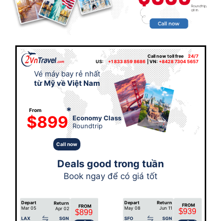
Call now toll free
24/7
US:
+1 833 859 8686
| VN:
+8428 7304 5657
Vé máy bay rẻ nhất
từ Mỹ về Việt Nam
*
From
$899
Economy Class
Roundtrip
Call now
Deals good trong tuần
Book ngay để có giá tốt
Depart
Depart
Return
Return
FROM
FROM
Mar 05
May 08
Jun 11
Apr 02
$939
$899
LAX
SGN
SFO
SGN