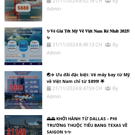
21/11/2024 8:52:16 CH
By
Admin
✨𝐕𝐞́ 𝐆𝐢𝐚́ 𝐓𝐨̂́𝐭 𝐌𝐲̃ 𝐕𝐞̂̀ 𝐕𝐢𝐞̣̂𝐭 𝐍𝐚𝐦 𝐑𝐞̉ 𝐍𝐡𝐚̂́𝐭 𝟐𝟎𝟐𝟓!
✨
21/11/2024 8:49:13 CH
By
Admin
🌏✈️ Ưu đãi đặc biệt: Vé máy bay từ Mỹ
về Việt Nam chỉ từ $899! 🌟
21/11/2024 8:47:59 CH
By
Admin
🌄🌄 KHỞI HÀNH TỪ DALLAS - PHI
TRƯỜNG THUỘC TIỂU BANG TEXAS VỀ
SAIGON ✨✨