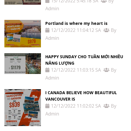
15/12/2022 5:45:18 SA
By
Admin
Portland is where my heart is
12/12/2022 11:04:12 SA
By
Admin
HAPPY SUNDAY CHO TUẦN MỚI NHIỀU
NĂNG LƯỢNG
12/12/2022 11:03:15 SA
By
Admin
I CANADA BELIEVE HOW BEAUTIFUL
VANCOUVER IS
12/12/2022 11:02:02 SA
By
Admin