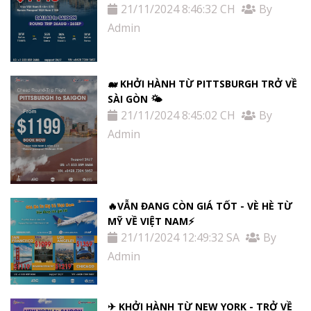
21/11/2024 8:46:32 CH
By
Admin
🐋 KHỞI HÀNH TỪ PITTSBURGH TRỞ VỀ
SÀI GÒN 🌤
21/11/2024 8:45:02 CH
By
Admin
🔥VẪN ĐANG CÒN GIÁ TỐT - VÈ HÈ TỪ
MỸ VỀ VIỆT NAM⚡️
21/11/2024 12:49:32 SA
By
Admin
✈ KHỞI HÀNH TỪ NEW YORK - TRỞ VỀ