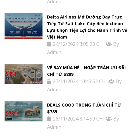
Admin
Thị
Thực
Delta Airlines Mở Đường Bay Trực
Tiếp Từ Salt Lake City đến Incheon –
Việt
Lựa Chọn Tiện Lợi Cho Hành Trình Về
Việt Nam
Nam
24/12/2024 3:05:28 CH
By
Admin
Dịch
VÉ BAY MÙA HÈ - NGẬP TRÀN ƯU ĐÃI
CHỈ TỪ $899
vụ
27/11/2024 10:43:53 CH
By
khác
Admin
DEALS GOOD TRONG TUẦN CHỈ TỪ
Khuyến
$789
26/11/2024 8:14:59 CH
By
mãi
Admin