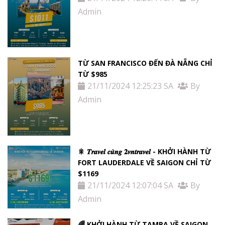
Admin
TỪ SAN FRANCISCO ĐẾN ĐÀ NẴNG CHỈ
TỪ $985
21/11/2024 12:25:23 SA
By
Admin
🎇 𝑻𝒓𝒂𝒗𝒆𝒍 𝒄𝒖̀𝒏𝒈 𝟐𝒗𝒏𝒕𝒓𝒂𝒗𝒆𝒍 - KHỞI HÀNH TỪ
FORT LAUDERDALE VỀ SAIGON CHỈ TỪ
$1169
21/11/2024 12:07:04 SA
By
Admin
🌈 KHỞI HÀNH TỪ TAMPA VỀ SAIGON