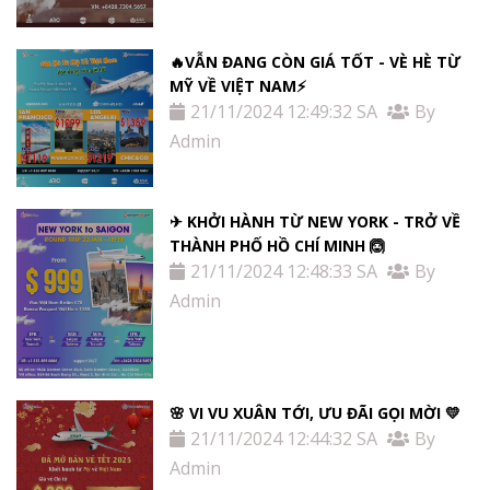
🔥VẪN ĐANG CÒN GIÁ TỐT - VÈ HÈ TỪ
MỸ VỀ VIỆT NAM⚡️
21/11/2024 12:49:32 SA
By
Admin
✈ KHỞI HÀNH TỪ NEW YORK - TRỞ VỀ
THÀNH PHỐ HỒ CHÍ MINH 🙆
21/11/2024 12:48:33 SA
By
Admin
🌸 VI VU XUÂN TỚI, ƯU ĐÃI GỌI MỜI 💛
21/11/2024 12:44:32 SA
By
Admin