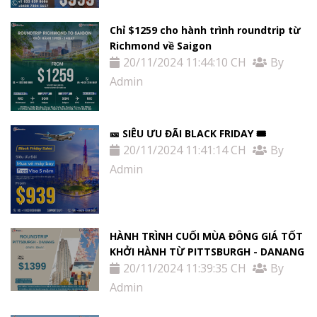
Chỉ $1259 cho hành trình roundtrip từ
Richmond về Saigon
20/11/2024 11:44:10 CH
By
Admin
🎫 SIÊU ƯU ĐÃI BLACK FRIDAY 🎟
20/11/2024 11:41:14 CH
By
Admin
HÀNH TRÌNH CUỐI MÙA ĐÔNG GIÁ TỐT
KHỞI HÀNH TỪ PITTSBURGH - DANANG
20/11/2024 11:39:35 CH
By
Admin