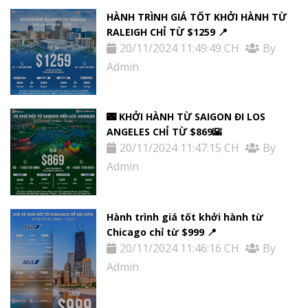
HÀNH TRÌNH GIÁ TỐT KHỞI HÀNH TỪ
RALEIGH CHỈ TỪ $1259 📍
20/11/2024 11:49:49 CH
By
Admin
🌃 KHỞI HÀNH TỪ SAIGON ĐI LOS
ANGELES CHỈ TỪ $869🌇
20/11/2024 11:47:15 CH
By
Admin
Hành trình giá tốt khởi hành từ
Chicago chỉ từ $999 📍
20/11/2024 11:46:16 CH
By
Admin