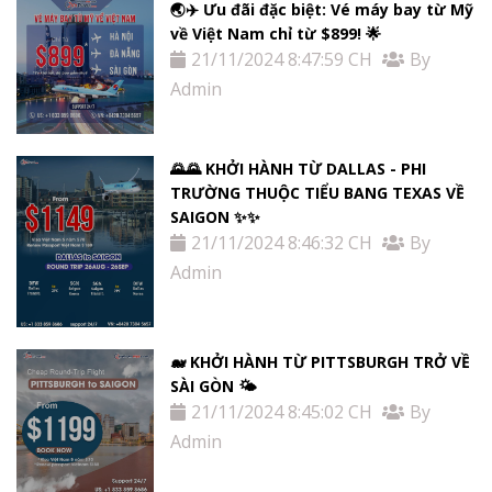
🌏✈️ Ưu đãi đặc biệt: Vé máy bay từ Mỹ
về Việt Nam chỉ từ $899! 🌟
21/11/2024 8:47:59 CH
By
Admin
🌄🌄 KHỞI HÀNH TỪ DALLAS - PHI
TRƯỜNG THUỘC TIỂU BANG TEXAS VỀ
SAIGON ✨✨
21/11/2024 8:46:32 CH
By
Admin
🐋 KHỞI HÀNH TỪ PITTSBURGH TRỞ VỀ
SÀI GÒN 🌤
21/11/2024 8:45:02 CH
By
Admin