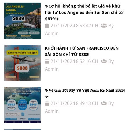
✨Cơ hội không thể bỏ lỡ: Giá vé khứ
hồi từ Los Angeles đến Sài Gòn chỉ từ
$839!✈️
21/11/2024 8:53:42 CH
By
Admin
KHỞI HÀNH TỪ SAN FRANCISCO ĐẾN
SÀI GÒN CHỈ TỪ $888!
21/11/2024 8:52:16 CH
By
Admin
✨𝐕𝐞́ 𝐆𝐢𝐚́ 𝐓𝐨̂́𝐭 𝐌𝐲̃ 𝐕𝐞̂̀ 𝐕𝐢𝐞̣̂𝐭 𝐍𝐚𝐦 𝐑𝐞̉ 𝐍𝐡𝐚̂́𝐭 𝟐𝟎𝟐𝟓!
✨
21/11/2024 8:49:13 CH
By
Admin