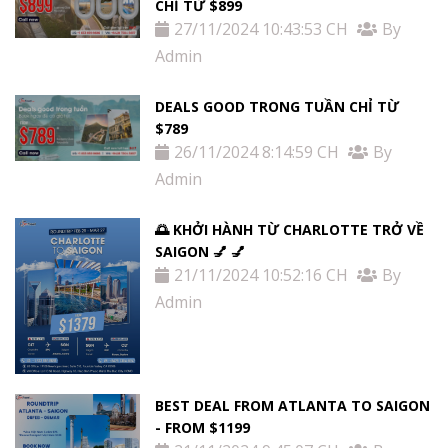
CHỈ TỪ $899
27/11/2024 10:43:53 CH
By
Admin
DEALS GOOD TRONG TUẦN CHỈ TỪ
$789
26/11/2024 8:14:59 CH
By
Admin
🌅 KHỞI HÀNH TỪ CHARLOTTE TRỞ VỀ
SAIGON 💅 💅
21/11/2024 10:52:16 CH
By
Admin
BEST DEAL FROM ATLANTA TO SAIGON
- FROM $1199