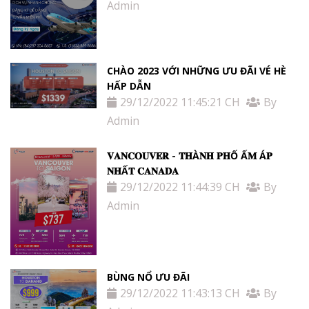
Admin
CHÀO 2023 VỚI NHỮNG ƯU ĐÃI VÉ HÈ
HẤP DẪN
29/12/2022 11:45:21 CH
By
Admin
𝐕𝐀𝐍𝐂𝐎𝐔𝐕𝐄𝐑 - 𝐓𝐇À𝐍𝐇 𝐏𝐇Ố Ấ𝐌 Á𝐏
𝐍𝐇Ấ𝐓 𝐂𝐀𝐍𝐀𝐃𝐀
29/12/2022 11:44:39 CH
By
Admin
BÙNG NỔ ƯU ĐÃI
29/12/2022 11:43:13 CH
By