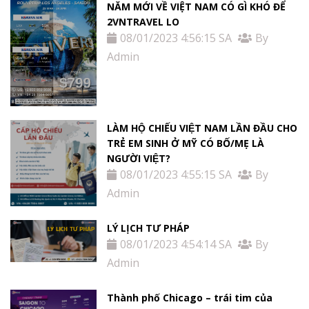
NĂM MỚI VỀ VIỆT NAM CÓ GÌ KHÓ ĐỂ
2VNTRAVEL LO
08/01/2023 4:56:15 SA
By
Admin
LÀM HỘ CHIẾU VIỆT NAM LẦN ĐẦU CHO
TRẺ EM SINH Ở MỸ CÓ BỐ/MẸ LÀ
NGƯỜI VIỆT?
08/01/2023 4:55:15 SA
By
Admin
LÝ LỊCH TƯ PHÁP
08/01/2023 4:54:14 SA
By
Admin
Thành phố Chicago – trái tim của