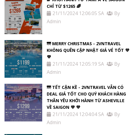
CHỈ TỪ $1265 🌈
21/11/2024 12:06:05 SA
By
Admin
🌁 MERRY CHRISTMAS - 2VNTRAVEL
KHÔNG QUÊN CẬP NHẬT GIÁ VÉ TỐT 💜
💜
21/11/2024 12:05:19 SA
By
Admin
🌁 TẾT CẬN KỀ - 2VNTRAVEL VẪN CÓ
DEAL GIÁ TỐT CHO QUÝ KHÁCH HÀNG
THÂN YÊU KHỞI HÀNH TỪ ASHEVILLE
VỀ SAIGON 💜 💜
21/11/2024 12:04:04 SA
By
Admin