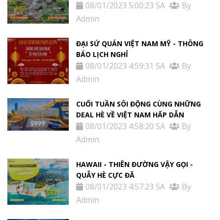
08/01/2023 5:00:23 SA
By
Admin
ĐẠI SỨ QUÁN VIỆT NAM MỸ - THÔNG
BÁO LỊCH NGHỈ
08/01/2023 4:59:31 SA
By
Admin
CUỐI TUẦN SÔI ĐỘNG CÙNG NHỮNG
DEAL HÈ VỀ VIỆT NAM HẤP DẪN
08/01/2023 4:58:20 SA
By
Admin
HAWAII - THIÊN ĐƯỜNG VẬY GỌI -
QUẪY HÈ CỰC ĐÃ
08/01/2023 4:57:23 SA
By
Admin