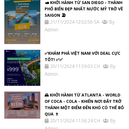
🛥️ KHỞI HÀNH TỪ SAN DIEGO - THÀNH
PHỐ BIỂN ĐẸP NHẤT NƯỚC MỶ TRỞ VỀ
SAIGON 🏖️
21/11/2024 12:02:56 SA
By
Admin
✅KHÁM PHÁ VIỆT NAM VỚI DEAL CỰC
TỐT! ✅✅
20/11/2024 11:59:03 CH
By
Admin
🌄 KHỞI HÀNH TỪ ATLANTA - WORLD
OF COCA - COLA - KHIẾN NƠI ĐÂY TRỞ
THÀNH MỘT ĐIỂM ĐẾN KHÓ CÓ THỂ BỎ
QUA 🍷
20/11/2024 11:56:24 CH
By
Admin