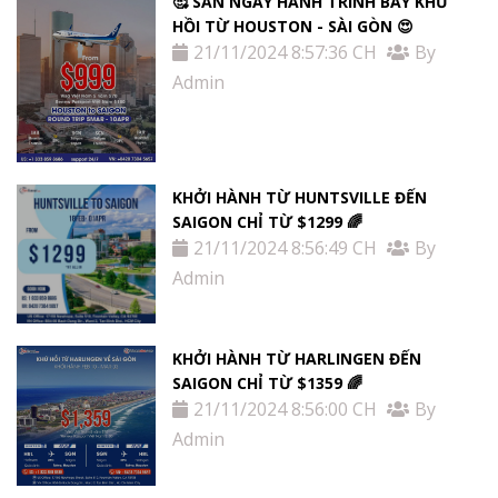
🥰 SĂN NGAY HÀNH TRÌNH BAY KHỨ
HỒI TỪ HOUSTON - SÀI GÒN 😍
21/11/2024 8:57:36 CH
By
Admin
KHỞI HÀNH TỪ HUNTSVILLE ĐẾN
SAIGON CHỈ TỪ $1299 🌈
21/11/2024 8:56:49 CH
By
Admin
KHỞI HÀNH TỪ HARLINGEN ĐẾN
SAIGON CHỈ TỪ $1359 🌈
21/11/2024 8:56:00 CH
By
Admin