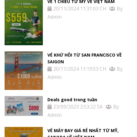
VÉ 1 CHIỀU TỪ MỸ VỀ VIỆT NAM
20/11/2024 11:31:03 CH
By
Admin
VÉ KHỨ HỒI TỪ SAN FRANCISCO VỀ
SAIGON
20/11/2024 11:19:53 CH
By
Admin
Deals good trong tuần
23/09/2023 2:53:22 SA
By
Admin
VÉ MÁY BAY GIÁ RẺ NHẤT TỪ MỸ,