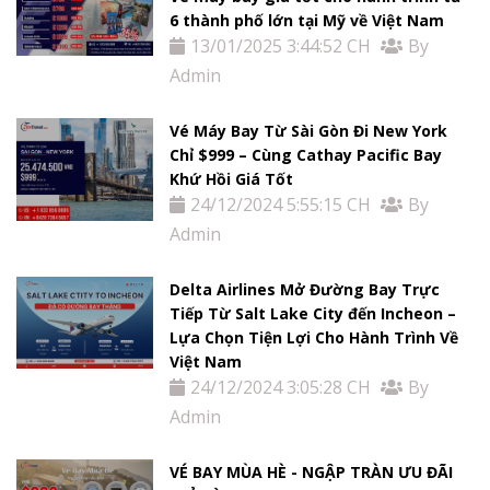
Tin
6 thành phố lớn tại Mỹ về Việt Nam
13/01/2025 3:44:52 CH
By
tức
Admin
Liên
Vé Máy Bay Từ Sài Gòn Đi New York
Chỉ $999 – Cùng Cathay Pacific Bay
Hệ
Khứ Hồi Giá Tốt
24/12/2024 5:55:15 CH
By
Admin
Delta Airlines Mở Đường Bay Trực
Tiếp Từ Salt Lake City đến Incheon –
Lựa Chọn Tiện Lợi Cho Hành Trình Về
Việt Nam
24/12/2024 3:05:28 CH
By
Admin
VÉ BAY MÙA HÈ - NGẬP TRÀN ƯU ĐÃI