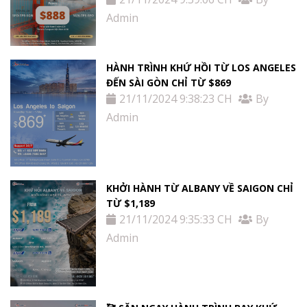
Admin
HÀNH TRÌNH KHỨ HỒI TỪ LOS ANGELES
ĐẾN SÀI GÒN CHỈ TỪ $869
21/11/2024 9:38:23 CH
By
Admin
KHỞI HÀNH TỪ ALBANY VỀ SAIGON CHỈ
TỪ $1,189
21/11/2024 9:35:33 CH
By
Admin