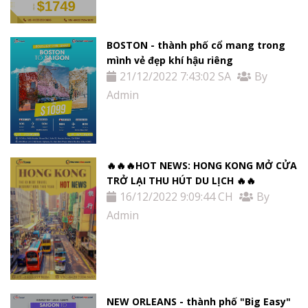
BOSTON - thành phố cổ mang trong
mình vẻ đẹp khí hậu riêng
21/12/2022 7:43:02 SA
By
Admin
🔥🔥🔥HOT NEWS: HONG KONG MỞ CỬA
TRỞ LẠI THU HÚT DU LỊCH 🔥🔥
16/12/2022 9:09:44 CH
By
Admin
NEW ORLEANS - thành phố "Big Easy"