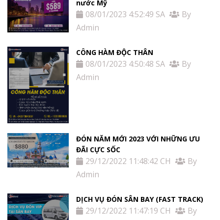
nước Mỹ
08/01/2023 4:52:49 SA
By
Admin
CÔNG HÀM ĐỘC THÂN
08/01/2023 4:50:48 SA
By
Admin
ĐÓN NĂM MỚI 2023 VỚI NHỮNG ƯU
ĐÃI CỰC SỐC
29/12/2022 11:48:42 CH
By
Admin
DỊCH VỤ ĐÓN SÂN BAY (FAST TRACK)
29/12/2022 11:47:19 CH
By