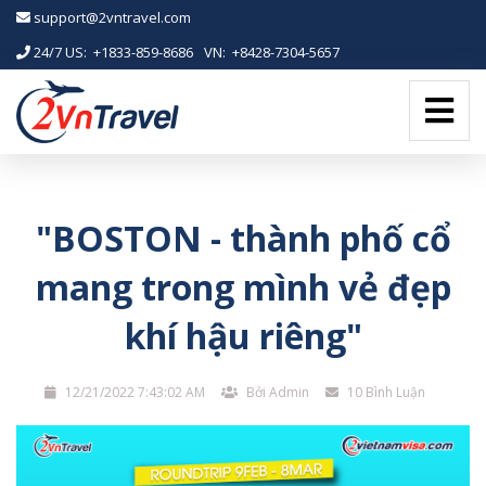
-->
support@2vntravel.com
24/7 US: +1833-859-8686
-
VN: +8428-7304-5657
"BOSTON - thành phố cổ
mang trong mình vẻ đẹp
khí hậu riêng"
12/21/2022 7:43:02 AM
Bởi Admin
10 Bình Luận