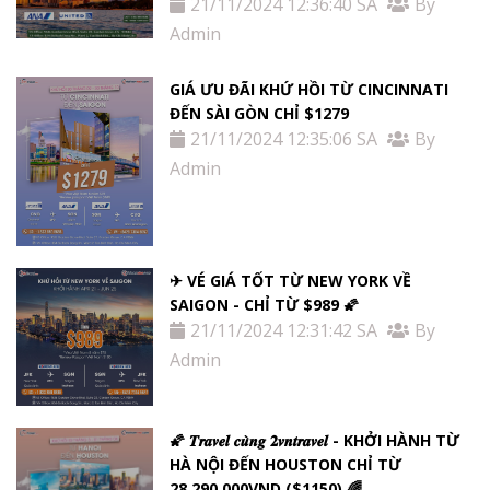
21/11/2024 12:36:40 SA
By
Admin
GIÁ ƯU ĐÃI KHỨ HỒI TỪ ​​CINCINNATI
ĐẾN SÀI GÒN CHỈ $1279
21/11/2024 12:35:06 SA
By
Admin
✈ VÉ GIÁ TỐT TỪ NEW YORK VỀ
SAIGON - CHỈ TỪ $989 🌠
21/11/2024 12:31:42 SA
By
Admin
🌠 𝑻𝒓𝒂𝒗𝒆𝒍 𝒄𝒖̀𝒏𝒈 𝟐𝒗𝒏𝒕𝒓𝒂𝒗𝒆𝒍 - KHỞI HÀNH TỪ
HÀ NỘI ĐẾN HOUSTON CHỈ TỪ
28.290.000VND ($1150) 🌈