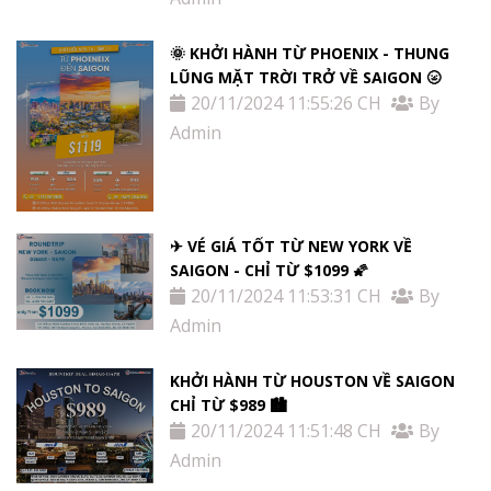
🌞 KHỞI HÀNH TỪ PHOENIX - THUNG
LŨNG MẶT TRỜI TRỞ VỀ SAIGON 🌝
20/11/2024 11:55:26 CH
By
Admin
✈ VÉ GIÁ TỐT TỪ NEW YORK VỀ
SAIGON - CHỈ TỪ $1099 🌠
20/11/2024 11:53:31 CH
By
Admin
KHỞI HÀNH TỪ HOUSTON VỀ SAIGON
CHỈ TỪ $989 🏙
20/11/2024 11:51:48 CH
By
Admin