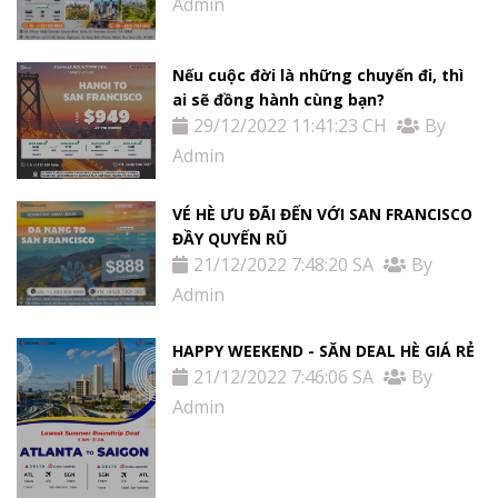
Admin
Nếu cuộc đời là những chuyến đi, thì
ai sẽ đồng hành cùng bạn?
29/12/2022 11:41:23 CH
By
Admin
VÉ HÈ ƯU ĐÃI ĐẾN VỚI SAN FRANCISCO
ĐẦY QUYẾN RŨ
21/12/2022 7:48:20 SA
By
Admin
HAPPY WEEKEND - SĂN DEAL HÈ GIÁ RẺ
21/12/2022 7:46:06 SA
By
Admin