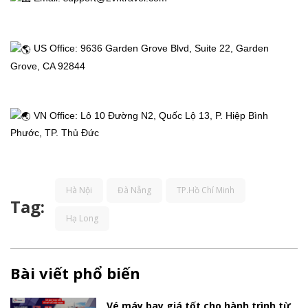
Thị
Thực
 US Office: 9636 Garden Grove Blvd, Suite 22, Garden 
Việt
Grove, CA 92844
Nam
 VN Office: Lô 10 Đường N2, Quốc Lộ 13, P. Hiệp Bình 
Phước, TP. Thủ Đức
Dịch
vụ
Hà Nội
Đà Nẵng
TP.Hồ Chí Minh
khác
Tag:
Hạ Long
Khuyến
Bài viết phổ biến
mãi
Vé máy bay giá tốt cho hành trình từ