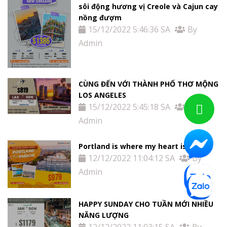
sôi động hương vị Creole và Cajun cay
nồng đượm
15/12/2022 5:46:36 SA
By
Admin
CÙNG ĐẾN VỚI THÀNH PHỐ THƠ MỘNG
LOS ANGELES
15/12/2022 5:45:18 SA
By
Admin
Portland is where my heart is
12/12/2022 11:04:12 SA
By
Admin
HAPPY SUNDAY CHO TUẦN MỚI NHIỀU
NĂNG LƯỢNG