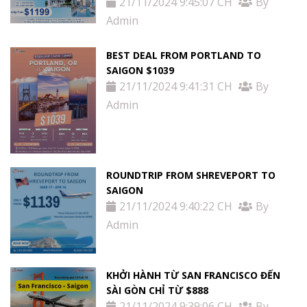
21/11/2024 9:45:07 CH
By
Admin
BEST DEAL FROM PORTLAND TO
SAIGON $1039
21/11/2024 9:41:31 CH
By
Admin
ROUNDTRIP FROM SHREVEPORT TO
SAIGON
21/11/2024 9:40:22 CH
By
Admin
KHỞI HÀNH TỪ SAN FRANCISCO ĐẾN
SÀI GÒN CHỈ TỪ $888
21/11/2024 9:39:06 CH
By