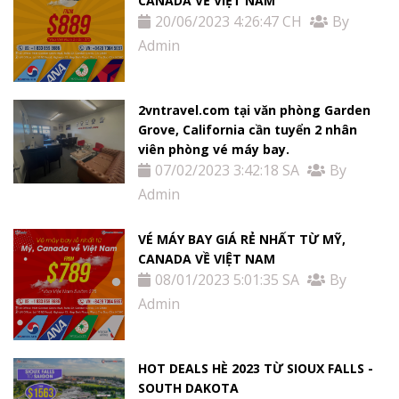
CANADA VỀ VIỆT NAM
20/06/2023 4:26:47 CH
By
Admin
2vntravel.com tại văn phòng Garden
Grove, California cần tuyển 2 nhân
viên phòng vé máy bay.
07/02/2023 3:42:18 SA
By
Admin
VÉ MÁY BAY GIÁ RẺ NHẤT TỪ MỸ,
CANADA VỀ VIỆT NAM
08/01/2023 5:01:35 SA
By
Admin
HOT DEALS HÈ 2023 TỪ SIOUX FALLS -
SOUTH DAKOTA