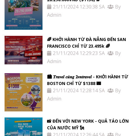
21/11/2024 12:30:38 SA
By
Admin
🌈 KHỞI HÀNH TỪ ĐÀ NẴNG ĐẾN SAN
FRANCISCO CHỈ TỪ 23.495k 🌈
21/11/2024 12:29:23 SA
By
Admin
🏙 𝑻𝒓𝒂𝒗𝒆𝒍 𝒄𝒖̀𝒏𝒈 𝟐𝒗𝒏𝒕𝒓𝒂𝒗𝒆𝒍 - KHỞI HÀNH TỪ
BOSTON CHỈ TỪ $1388 🌃
21/11/2024 12:28:14 SA
By
Admin
📸 ĐẾN VỚI NEW YORK - QUẢ TÁO LỚN
CỦA NƯỚC MỸ 🗽
21/11/2024 12:26:44 SA
By