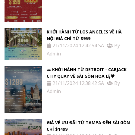
KHỞI HÀNH TỪ LOS ANGELES VỀ HÀ
NỘI GIÁ CHỈ TỪ $959
21/11/2024 12:42:54 SA
By
Admin
🚗 KHỞI HÀNH TỪ DETROIT - CARJACK
CITY QUAY VỀ SÀI GÒN HOA LỆ💗
21/11/2024 12:38:42 SA
By
Admin
GIÁ VÉ ƯU ĐÃI TỪ TAMPA ĐẾN SÀI GÒN
CHỈ $1499